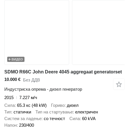
ВИДЕО
SDMO R66C John Deere 4045 aggregaat generatorset
10.000 €
Без ДДВ
Индустриска опрема - дизел генератор
2015
7.227 м/ч
Сила
65.3 кс (48 kW)
Гориво
дизел
Тип
статички
Тип на стартување
електричен
Систем за ладење
со течност
Сила
60 kVA
Напон
230/400