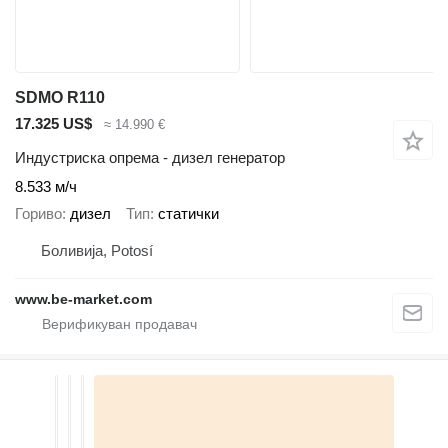
SDMO R110
17.325 US$
≈ 14.990 €
Индустриска опрема - дизел генератор
8.533 м/ч
Гориво
дизел
Тип
статички
Боливија, Potosí
www.be-market.com