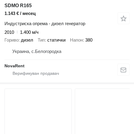
SDMO R165
1.143 € / месец
Индустриска опрема - дизел генератор
2010
1.400 м/ч
Гориво
дизел
Тип
статички
Напон
380
Украина, с.Белогородка
NovaRent