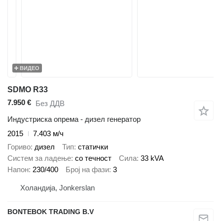
ВИДЕО
SDMO R33
7.950 €
Без ДДВ
Индустриска опрема - дизел генератор
2015
7.403 м/ч
Гориво
дизел
Тип
статички
Систем за ладење
со течност
Сила
33 kVA
Напон
230/400
Број на фази
3
Холандија, Jonkerslan
BONTEBOK TRADING B.V