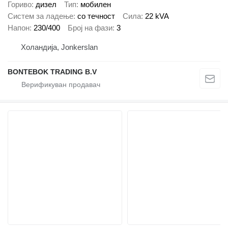
Гориво
дизел
Тип
мобилен
Систем за ладење
со течност
Сила
22 kVA
Напон
230/400
Број на фази
3
Холандија, Jonkerslan
BONTEBOK TRADING B.V