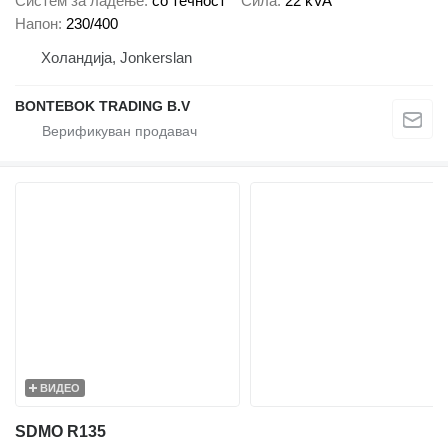
Систем за ладење
со течност
Сила
22 kVA
Напон
230/400
Холандија, Jonkerslan
BONTEBOK TRADING B.V
ВИДЕО
SDMO R135