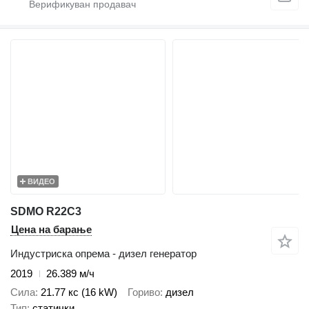
ВИДЕО
SDMO R22C3
Цена на барање
Индустриска опрема - дизел генератор
2019
26.389 м/ч
Сила
21.77 кс (16 kW)
Гориво
дизел
Тип
статички