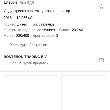
13.750 €
Без ДДВ
Индустриска опрема - дизел генератор
2016
18.055 м/ч
Гориво
дизел
Тип
статички
Систем за ладење
со течност
Сила
120 kVA
Напон
230/400
Број на фази
3
Холандија, Jonkerslan
BONTEBOK TRADING B.V