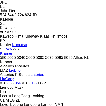
JPC
EL
John Deere
524
544 J
724
824
JD
Kaelble
SL
Kawasaki
80ZV
90Z7
Kaweco
Kima
Kingway
Klaas
Knikmops
KM
Kohler
Komatsu
SK
WA
WB
Kramer
580
5035
5040
5050
5065
5075
5095
8085
Allrad
KL
Kubota
A-series
R-series
LIAZ
Liebherr
A-series
K-Series
L-series
LiuGong
836
855
856
936
CLG
LG
ZL
Ljungby Maskin
L-series
Locust
LongGong
Lonking
CDM
LG
ZL
Lovol
Lugong
Lundberg
Lännen
MAN