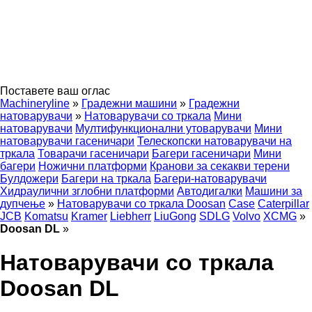
Поставете ваш оглас
Machineryline
»
Градежни машини
»
Градежни
натоварувачи
»
Натоварувачи со тркала
Мини
натоварувачи
Мултифункционални утоварувачи
Мини
натоварувачи гасеничари
Телескопски натоварувачи на
тркала
Товарачи гасеничари
Багери гасеничари
Мини
багери
Ножични платформи
Кранови за секакви терени
Булдожери
Багери на тркала
Багери-натоварувачи
Хидраулични зглобни платформи
Автодигалки
Машини за
дупчење
»
Натоварувачи со тркала Doosan
Case
Caterpillar
JCB
Komatsu
Kramer
Liebherr
LiuGong
SDLG
Volvo
XCMG
»
Doosan DL
»
Натоварувачи со тркала
Doosan DL