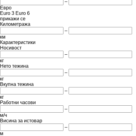
–
Евро
Euro 3
Euro 6
прикажи се
Километража
–
км
Карактеристики
Носивост
–
кг
Нето тежина
–
кг
Вкупна тежина
–
кг
Работни часови
–
м/ч
Висина за истовар
–
м