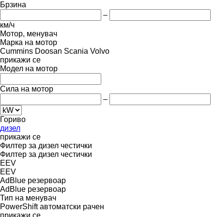
Брзина
–
км/ч
Мотор, менувач
Марка на мотор
Cummins
Doosan
Scania
Volvo
прикажи се
Модел на мотор
Сила на мотор
–
Гориво
дизел
прикажи се
Филтер за дизел честички
Филтер за дизел честички
EEV
EEV
AdBlue резервоар
AdBlue резервоар
Тип на менувач
PowerShift
автоматски
рачен
прикажи се