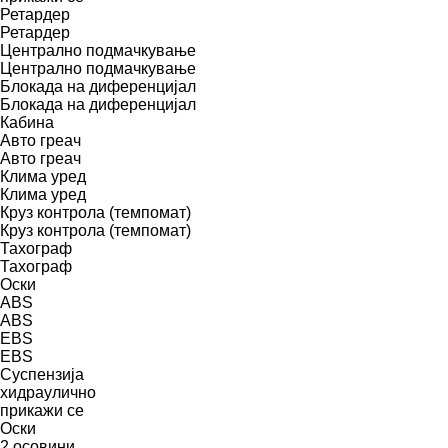
Ретардер
Ретардер
Централно подмачкување
Централно подмачкување
Блокада на диференцијал
Блокада на диференцијал
Кабина
Авто греач
Авто греач
Клима уред
Клима уред
Круз контрола (темпомат)
Круз контрола (темпомат)
Тахограф
Тахограф
Оски
ABS
ABS
EBS
EBS
Суспензија
хидраулично
прикажи се
Оски
2 осовини