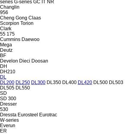
series
G-series
GC
IT
NR
Changlin
956
Cheng Gong
Claas
Scorpion
Torion
Clark
55
175
Cummins
Daewoo
Mega
Deutz
BF
Develon
Dieci
Doosan
DH
DH210
DL
DL200
DL250
DL300
DL350
DL400
DL420
DL500
DL503
DL505
DL550
SD
SD 300
Dresser
530
Dressta
Eurosteel
Eurotrac
W-series
Everun
ER