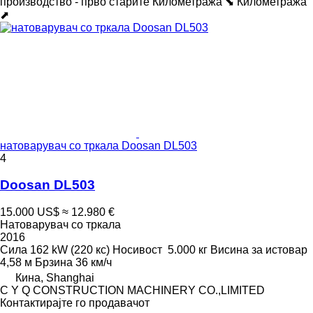
производство - прво старите
Километража ⬊
Километража
⬈
натоварувач со тркала Doosan DL503
4
Doosan DL503
15.000 US$
≈ 12.980 €
Натоварувач со тркала
2016
Сила
162 kW (220 кс)
Носивост
5.000 кг
Висина за истовар
4,58 м
Брзина
36 км/ч
Кина, Shanghai
C Y Q CONSTRUCTION MACHINERY CO.,LIMITED
Контактирајте го продавачот