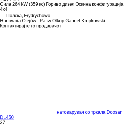
Сила
264 kW (359 кс)
Гориво
дизел
Оскина конфигурација
4x4
Полска, Frydrychowo
Hurtownia Olejów i Paliw Olkop Gabriel Kropkowski
Контактирајте го продавачот
натоварувач со тркала Doosan
DL450
27