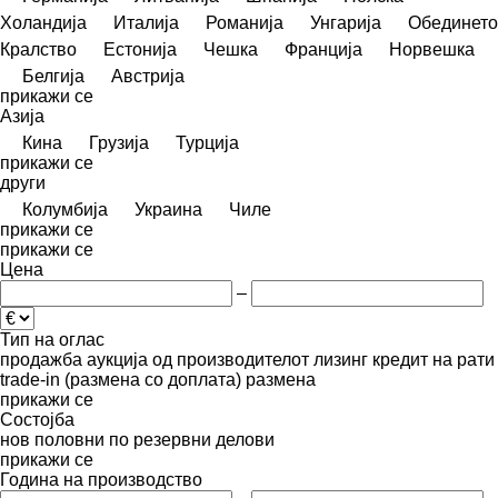
Холандија
Италија
Романија
Унгарија
Обединето
Кралство
Естонија
Чешка
Франција
Норвешка
Белгија
Австрија
прикажи се
Азија
Кина
Грузија
Турција
прикажи се
други
Колумбија
Украина
Чиле
прикажи се
прикажи се
Цена
–
Тип на оглас
продажба
аукција
од производителот
лизинг
кредит
на рати
trade-in (размена со доплата)
размена
прикажи се
Состојба
нов
половни
по резервни делови
прикажи се
Година на производство