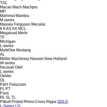
TGL
Macao
Mach
Machpro
MP
Mammut
Manitou
M series
Massey Ferguson
Mecalac
6
8
AS
AX
MCL
Megaload
Merlo
TF
Michigan
L-series
MultiOne
Mustang
AL
Müller Machinery
Neuson
New Holland
W-series
Nicosail
O&K
L-series
Oehler
OL
P&H
Palazzani
PL
PT
Paus
RL
SL
TL
Pitbull
Probst
Rhino-Cross
Rippa
SDLG
L-Series
LG