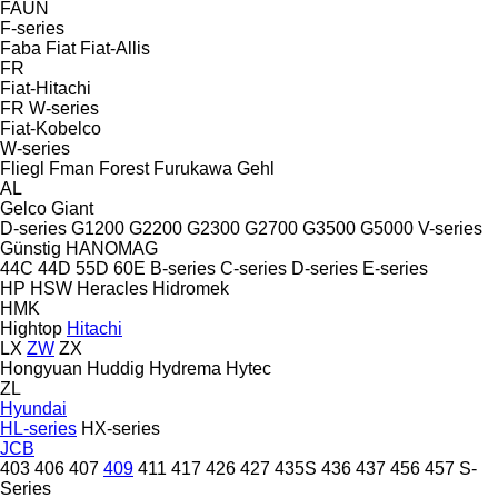
FAUN
F-series
Faba
Fiat
Fiat-Allis
FR
Fiat-Hitachi
FR
W-series
Fiat-Kobelco
W-series
Fliegl
Fman
Forest
Furukawa
Gehl
AL
Gelco
Giant
D-series
G1200
G2200
G2300
G2700
G3500
G5000
V-series
Günstig
HANOMAG
44C
44D
55D
60E
B-series
C-series
D-series
E-series
HP
HSW
Heracles
Hidromek
HMK
Hightop
Hitachi
LX
ZW
ZX
Hongyuan
Huddig
Hydrema
Hytec
ZL
Hyundai
HL-series
HX-series
JCB
403
406
407
409
411
417
426
427
435S
436
437
456
457
S-
Series