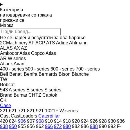
Категорија
натоварувачи со тркала
прикажи се
Марка
Не се најдени резултати за ова барање
2CMachinery
AF
AGP
ATS
Adige
Ahlmann
AL
AS
AX
AZ
Amkodor
Atlas Copco
Atlas
AR
W series
Attack
Avant
400 - series
500 - series
600 - series
700 - series
Bell
Benati
Benfra
Bernards
Bison
Blanche
TW
Bobcat
543
A series
E series
S series
Brand
Bumar
CHTZ
Captok
CK
Case
321
621
721
821
921
1021F
W-series
Cast
CastLoaders
Caterpillar
420
824
906
907
908
910
914
918
920
924
926
928
930
936
938
950
955
956
962
966
972
980
982
986
988
990
992
F-