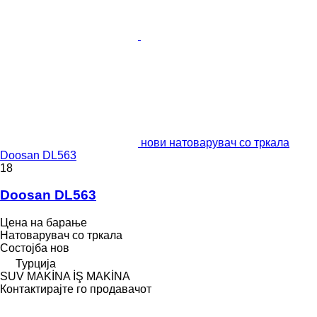
нови натоварувач со тркала
Doosan DL563
18
Doosan DL563
Цена на барање
Натоварувач со тркала
Состојба
нов
Турција
SUV MAKİNA İŞ MAKİNA
Контактирајте го продавачот