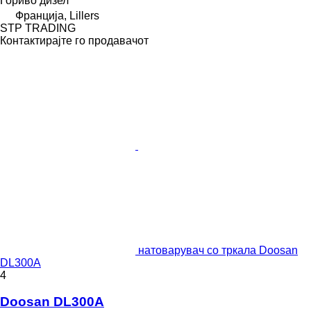
Гориво
дизел
Франција, Lillers
STP TRADING
Контактирајте го продавачот
натоварувач со тркала Doosan
DL300A
4
Doosan DL300A