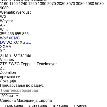
1160
1190
1240
1260
1390
2070
2080
3070
3080
4080
5080
9080
Wematik
Werklust
WG
Weycor
AR
Wille
355
455
655
855
Wolf
XCMG
LW
WZ
XC
XG
ZL
XGMA
XG
XTM
YTO
Yanmar
V-series
ZTS
ZWZG
Zeppelin
Zettelmeyer
ZL
Zoomlion
прикажи се
Локација
Пребарување во радиус
Северна Македонија
Европа
Германија
Литванија
Шпанија
Полска