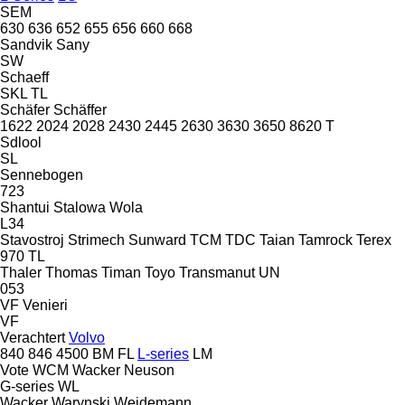
SEM
630
636
652
655
656
660
668
Sandvik
Sany
SW
Schaeff
SKL
TL
Schäfer
Schäffer
1622
2024
2028
2430
2445
2630
3630
3650
8620 T
Sdlool
SL
Sennebogen
723
Shantui
Stalowa Wola
L34
Stavostroj
Strimech
Sunward
TCM
TDC
Taian
Tamrock
Terex
970
TL
Thaler
Thomas
Timan
Toyo
Transmanut
UN
053
VF Venieri
VF
Verachtert
Volvo
840
846
4500
BM
FL
L-series
LM
Vote
WCM
Wacker Neuson
G-series
WL
Wacker
Warynski
Weidemann