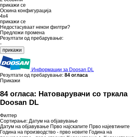
прикажи се
Оскина конфигурација
4x4
прикажи се
Недостасуваат некои филтри?
Предложи промена
Резултати од пребарување:
-
прикажи
Информации за Doosan DL
Резултати од пребарување:
84 огласа
Прикажи
84 огласа:
Натоварувачи со тркала
Doosan DL
Филтер
Сортирање
:
Датум на објавување
Датум на објавување
Прво најскапите
Прво најевтините
Година на производство - прво новите
Година на