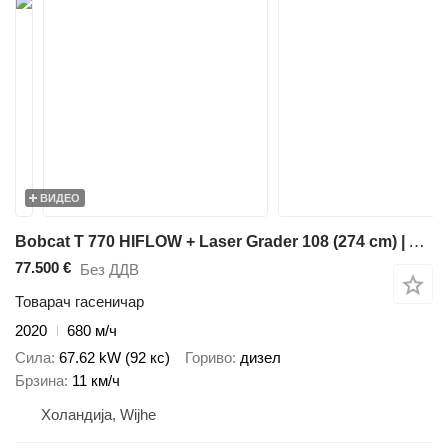
ВИДЕО
Bobcat T 770 HIFLOW + Laser Grader 108 (274 cm) | A/C
77.500 €
Без ДДВ
Товарач гасеничар
2020
680 м/ч
Сила
67.62 kW (92 кс)
Гориво
дизел
Брзина
11 км/ч
Холандија, Wijhe