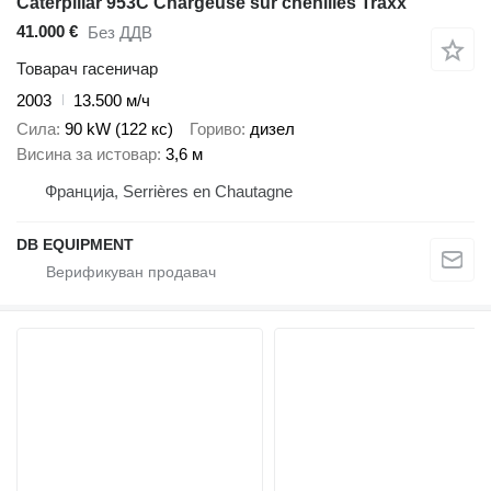
Caterpillar 953C Chargeuse sur chenilles Traxx
41.000 €
Без ДДВ
Товарач гасеничар
2003
13.500 м/ч
Сила
90 kW (122 кс)
Гориво
дизел
Висина за истовар
3,6 м
Франција, Serrières en Chautagne
DB EQUIPMENT