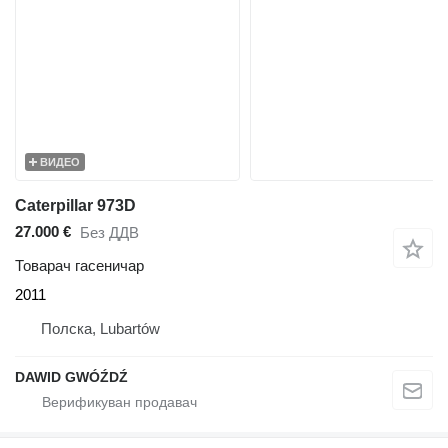
ВИДЕО
Caterpillar 973D
27.000 €
Без ДДВ
Товарач гасеничар
2011
Полска, Lubartów
DAWID GWÓŹDŹ