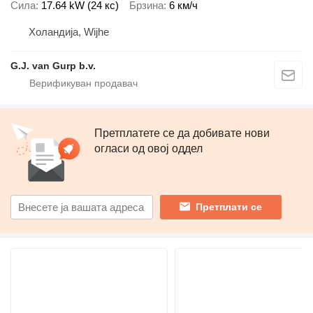
Сила
17.64 kW (24 кс)
Брзина
6 км/ч
Холандија, Wijhe
G.J. van Gurp b.v.
Претплатете се да добивате нови
огласи од овој оддел
Претплати се