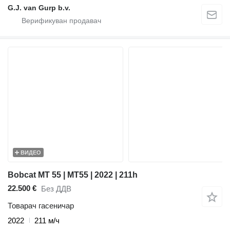
G.J. van Gurp b.v.
ВИДЕО
Bobcat MT 55 | MT55 | 2022 | 211h
22.500 €
Без ДДВ
Товарач гасеничар
2022
211 м/ч