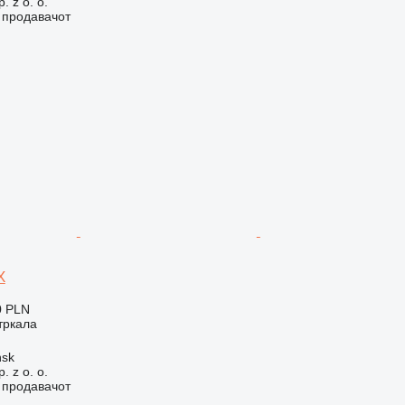
. z o. o.
о продавачот
X
0 PLN
тркала
ńsk
. z o. o.
о продавачот