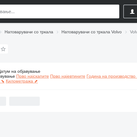
Натоварувачи со тркала
Натоварувачи со тркала Volvo
Vol
Датум на објавување
:
Натоварувачи со тркала Volvo L-series
авување
Прво најскапите
Прво најевтините
Година на производство 
 ⬊
Километража ⬈