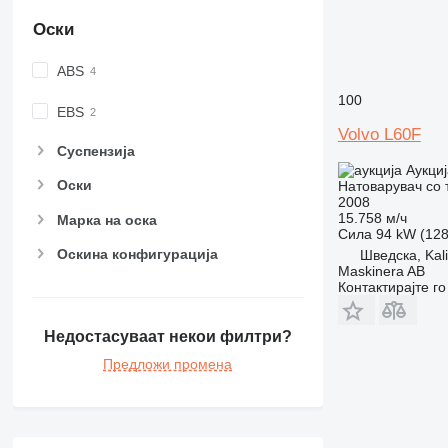
Оски
ABS
100
EBS
Volvo L60F
Суспензија
Аукциј
Оски
Натоварувач со 
2008
15.758 м/ч
Марка на оска
Сила
94 kW (128
Оскина конфигурација
Шведска, Kal
Maskinera AB
Контактирајте г
Недостасуваат некои филтри?
Предложи промена