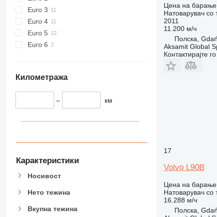
Цена на барање
Euro 3
Натоварувач со 
2011
Euro 4
11.200 м/ч
Euro 5
Полска, Gda
Euro 6
Aksamit Global Sp
Контактирајте г
Километража
–
км
17
Карактеристики
Volvo L90B
Носивост
Цена на барање
Натоварувач со 
Нето тежина
16.288 м/ч
Вкупна тежина
Полска, Gda