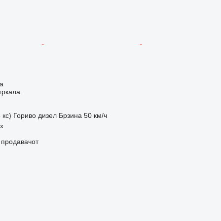
а
тркала
 кс)
Гориво
дизел
Брзина
50 км/ч
ix
о продавачот