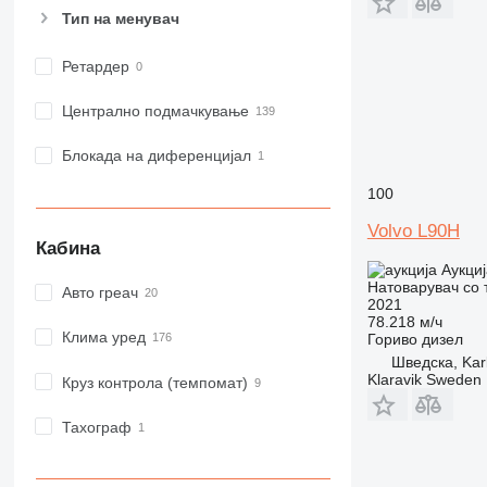
Тип на менувач
Ретардер
Централно подмачкување
Блокада на диференцијал
100
Volvo L90H
Кабина
Аукциј
Натоварувач со 
Авто греач
2021
78.218 м/ч
Клима уред
Гориво
дизел
Шведска, Kar
Klaravik Sweden
Круз контрола (темпомат)
Тахограф