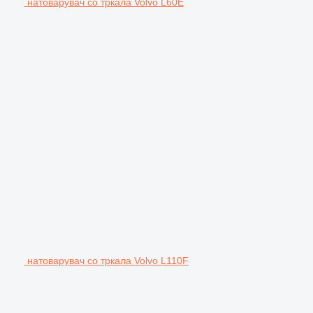
натоварувач со тркала Volvo L60E
натоварувач со тркала Volvo L110F