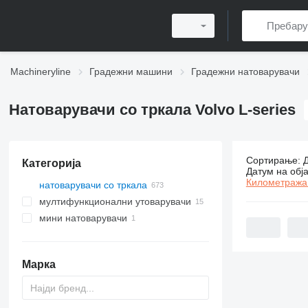
Machineryline
Градежни машини
Градежни натоварувачи
Натоварувачи со тркала Volvo L-series
Сортирање
:
Категорија
673 огласа
Датум на обј
Километража
натоварувачи со тркала
мултифункционални утоварувачи
мини натоварувачи
Марка