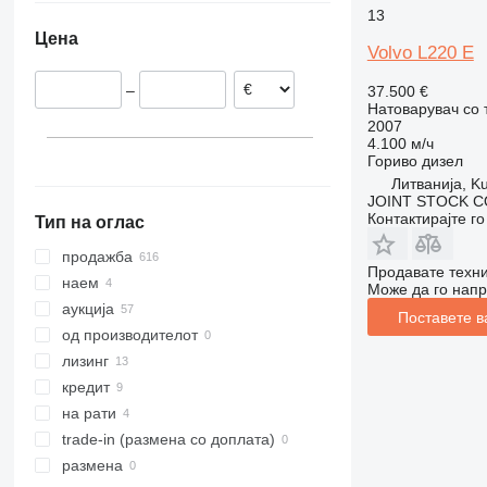
13
Шведска
Обединети Арапски Емирати
Чиле
962
L70
Цена
Норвешка
Украина
966
L90
Volvo L220 E
Казахстан
Шпанија
Колумбија
972
L110
–
37.500 €
Финска
Боливија
980
L120
Натоварувач со 
Романија
Перу
982
L150
2007
4.100 м/ч
прикажи се
986
L160
Гориво
дизел
988
L180
Литванија, Ku
JOINT STOCK C
990
L220
Контактирајте г
Тип на оглас
992
L250
F-series
L260H
продажба
Продавате техни
G-series
L330
наем
Може да го напр
GC
L350
аукција
Поставете в
IT
од производителот
NR
лизинг
кредит
на рати
trade-in (размена со доплата)
размена