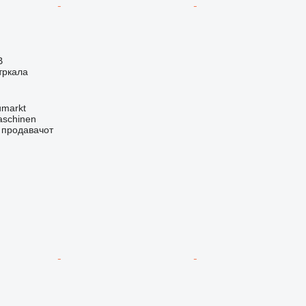
В
тркала
umarkt
aschinen
о продавачот