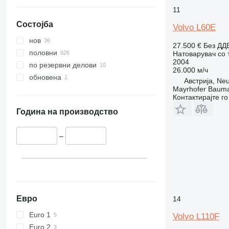
11
Состојба
Volvo L60E
нов
27.500 €
Без ДД
половни
Натоварувач со 
2004
по резервни делови
26.000 м/ч
обновена
Австрија, Ne
Mayrhofer Baum
Контактирајте г
Година на производство
–
Евро
14
Euro 1
Volvo L110F
Euro 2