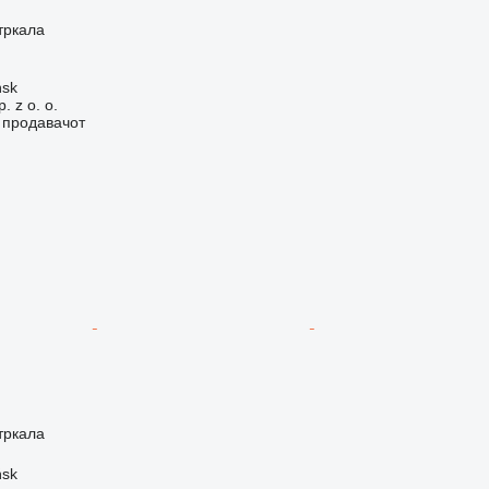
тркала
ńsk
. z o. o.
о продавачот
тркала
ńsk