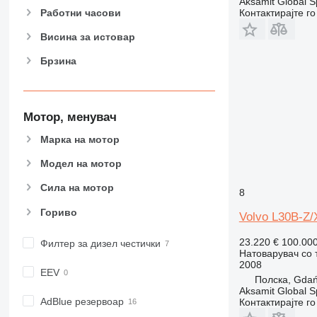
Aksamit Global Sp
Работни часови
Контактирајте г
Висина за истовар
Брзина
Мотор, менувач
Марка на мотор
Модел на мотор
Сила на мотор
8
Гориво
Volvo L30B-Z/
23.220 €
100.00
Филтер за дизел честички
Натоварувач со 
2008
EEV
Полска, Gda
Aksamit Global Sp
AdBlue резервоар
Контактирајте г