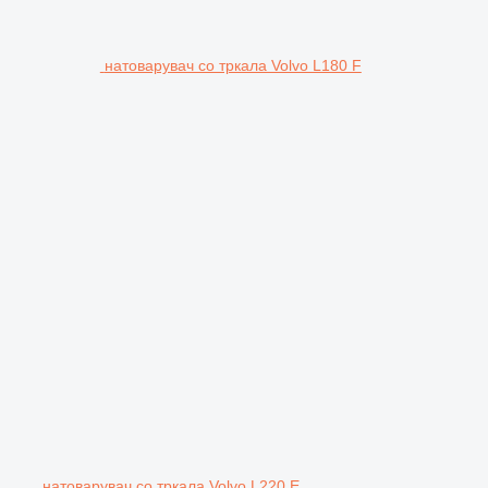
натоварувач со тркала Volvo L180 F
натоварувач со тркала Volvo L220 E