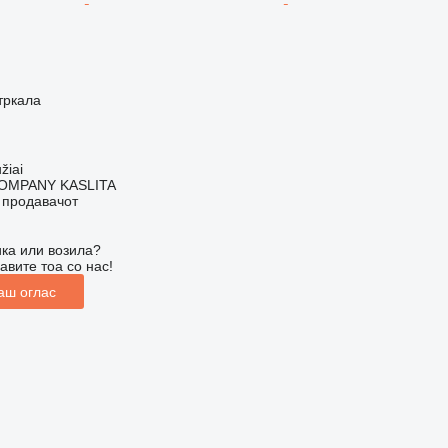
тркала
žiai
OMPANY KASLITA
о продавачот
ка или возила?
авите тоа со нас!
аш оглас