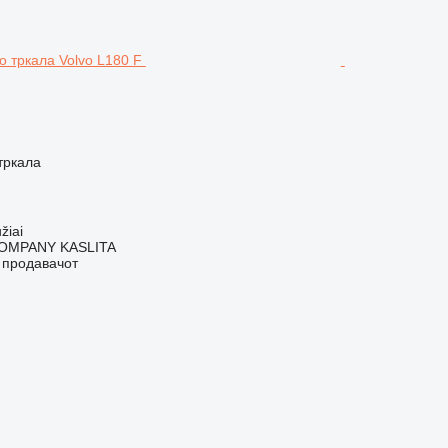
тркала
žiai
OMPANY KASLITA
о продавачот