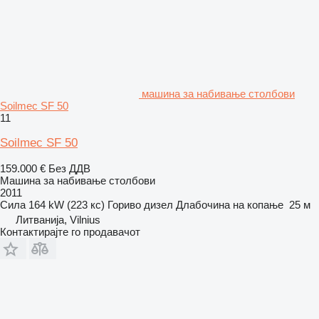
машина за набивање столбови
Soilmec SF 50
11
Soilmec SF 50
159.000 €
Без ДДВ
Машина за набивање столбови
2011
Сила
164 kW (223 кс)
Гориво
дизел
Длабочина на копање
25 м
Литванија, Vilnius
Контактирајте го продавачот