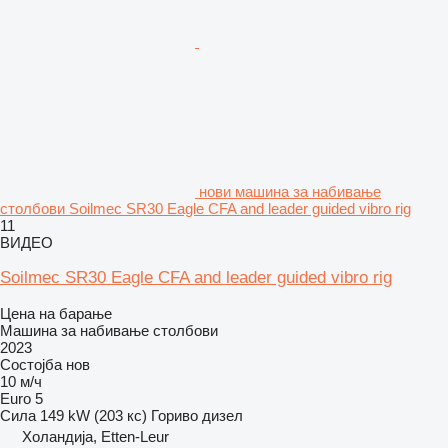
нови машина за набивање
столбови Soilmec SR30 Eagle CFA and leader guided vibro rig
11
ВИДЕО
Soilmec SR30 Eagle CFA and leader guided vibro rig
Цена на барање
Машина за набивање столбови
2023
Состојба
нов
10 м/ч
Euro 5
Сила
149 kW (203 кс)
Гориво
дизел
Холандија, Etten-Leur