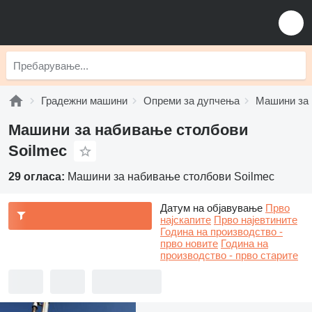
Градежни машини
Опреми за дупчења
Машини за 
Машини за набивање столбови
Soilmec
29 огласа:
Машини за набивање столбови Soilmec
Датум на објавување
Прво
најскапите
Прво најевтините
Година на производство -
прво новите
Година на
производство - прво старите