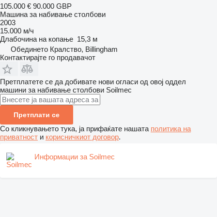
105.000 €
90.000 GBP
Машина за набивање столбови
2003
15.000 м/ч
Длабочина на копање
15,3 м
Обединето Кралство, Billingham
Контактирајте го продавачот
Претплатете се да добивате нови огласи од овој оддел
машини за набивање столбови
Soilmec
Претплати се
Со кликнувањето тука, ја прифаќате нашата
политика на
приватност
и
корисничкиот договор
.
Информации за Soilmec