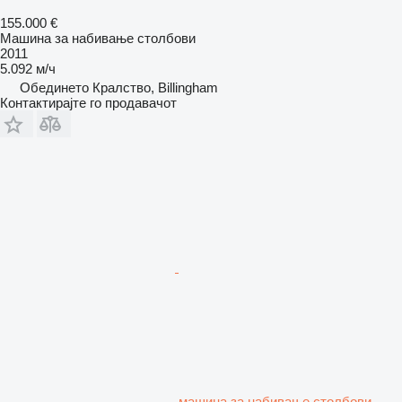
155.000 €
Машина за набивање столбови
2011
5.092 м/ч
Обединето Кралство, Billingham
Контактирајте го продавачот
машина за набивање столбови