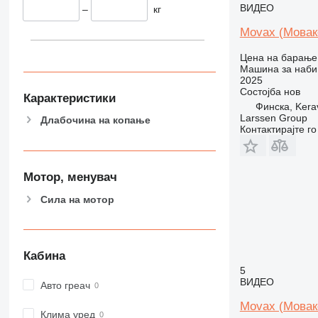
ВИДЕО
–
кг
Movax (Мовак
Цена на барање
Машина за наби
2025
Состојба
нов
Карактеристики
Финска, Kera
Larssen Group
Длабочина на копање
Контактирајте г
Мотор, менувач
Сила на мотор
Кабина
5
ВИДЕО
Авто греач
Movax (Мовак
Клима уред