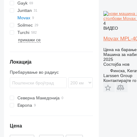
Gayk
BG
T 21
B-series
MC
D-series
Junttan
BV
C-series
RH
HRE
KH
HBR
223
AF
ECM
2054
Movax
RG
1412C
PM
709-2
LB
HR
MW
HC
столбови Movax
4
Soilmec
KR
LRB
HD
Commando
683
ВИДЕО
Turchi
R-series
Pantera
PSM
CF
Movax MPL-4
прикажи се
R210
260S
PD
EC
XC
H
R312
300F
XG
Цена на барање
SF
XR
Машина за наби
2025
Локација
SM
Состојба
нов
SR
Финска, Kera
Пребарување во радиус
Larssen Group
Контактирајте г
Северна Македонија
Европа
Финска
Холандија
Цена
Австрија