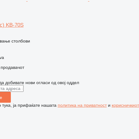
с) KB-70S
вање столбови
va
о продавачот
да добивате нови огласи од овој оддел
е
 тука, ја прифаќате нашата
политика на приватност
и
корисничкиот