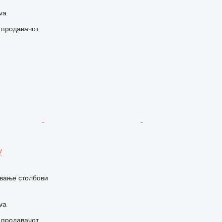
va
о продавачот
V
вање столбови
va
о продавачот