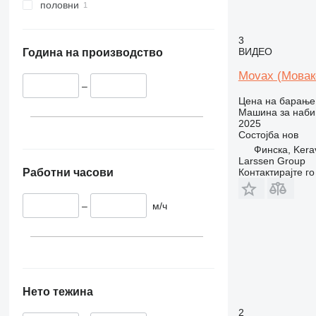
половни
3
ВИДЕО
Година на производство
Movax (Мовак
–
Цена на барање
Машина за наби
2025
Состојба
нов
Финска, Kera
Larssen Group
Работни часови
Контактирајте г
–
м/ч
Нето тежина
2