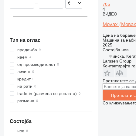
–
70S
4
ВИДЕО
Movax (Мовак
Цена на барање
Машина за наби
Тип на оглас
2025
Состојба
нов
продажба
Финска, Kera
наем
Larssen Group
од производителот
Контактирајте г
лизинг
кредит
Претплатете се 
на рати
trade-in (размена со доплата)
Претплати с
размена
Со кликнувањето
Состојба
нов