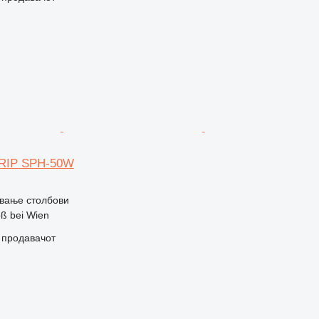
RIP SPH-50W
вање столбови
oß bei Wien
о продавачот