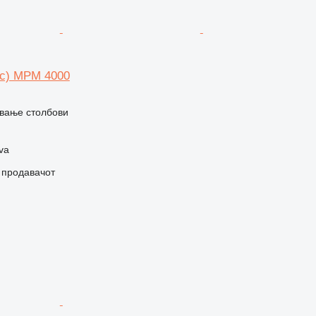
с) MPM 4000
вање столбови
va
о продавачот