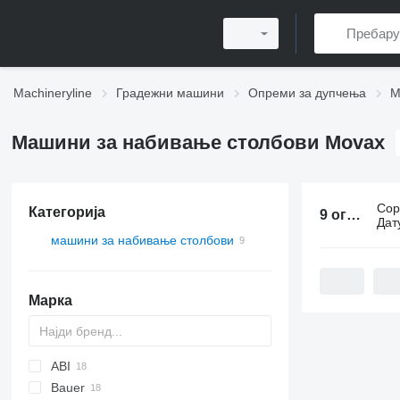
Machineryline
Градежни машини
Опреми за дупчења
М
Машини за набивање столбови Movax
Сор
Категорија
9 огласа:
М
Дат
машини за набивање столбови
Марка
ABI
Bauer
Mobilram
ROC
800