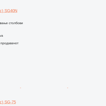
с) SG40N
вање столбови
va
о продавачот
с) SG-75