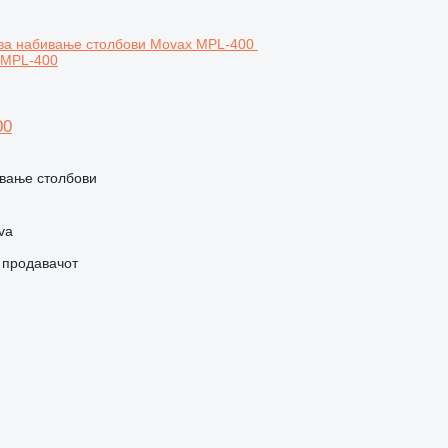
 MPL-400
00
вање столбови
va
о продавачот