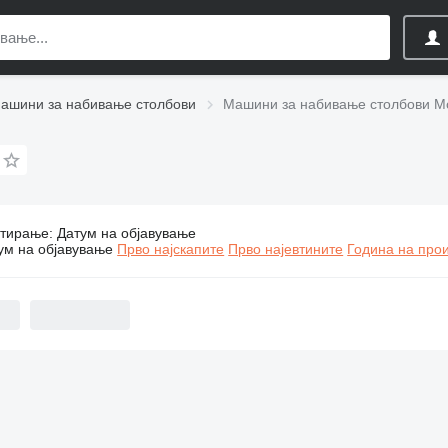
ашини за набивање столбови
Машини за набивање столбови M
тирање
:
Датум на објавување
ашини за набивање столбови Movax
ум на објавување
Прво најскапите
Прво најевтините
Година на прои