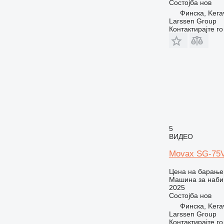
Состојба
нов
Финска, Kera
Larssen Group
Контактирајте г
5
ВИДЕО
Movax SG-75
Цена на барање
Машина за наби
2025
Состојба
нов
Финска, Kera
Larssen Group
Контактирајте г