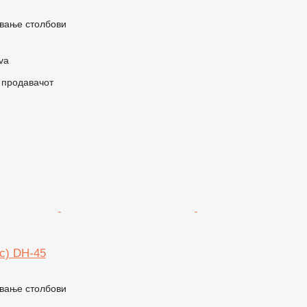
вање столбови
va
о продавачот
с) DH-45
вање столбови