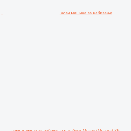
нови машина за набивање
нови машина за набивање столбови Movax (Мовакс) KB-