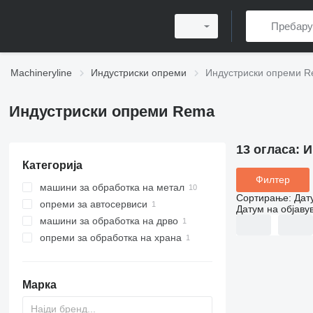
Machineryline
Индустриски опреми
Индустриски опреми 
Индустриски опреми Rema
13 огласа:
И
Категорија
Филтер
машини за обработка на метал
Сортирање
:
Дат
опреми за автосервиси
машини за брусење метали
Датум на објаву
машини за обработка на дрво
машини за острење
алати за автосервис
машини за цилиндрично
брусење
опреми за обработка на храна
пили за дрва
дизалици
машини за полировки металла
опреми за преработка на месо
пили со лизгачка маса
кутери за месо
Марка