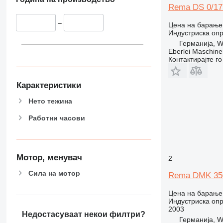
Rema DS 0/17
–
Цена на барање
Индустриска опр
Германија, W
Eberlei Maschin
Контактирајте г
Карактеристики
Нето тежина
Работни часови
Мотор, менувач
2
Сила на мотор
Rema DMK 35
Цена на барање
Индустриска опр
2003
Недостасуваат некои филтри?
Германија, W