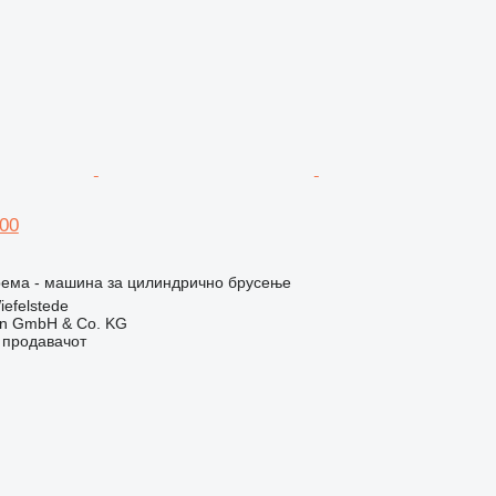
00
рема - машина за цилиндрично брусење
iefelstede
en GmbH & Co. KG
о продавачот