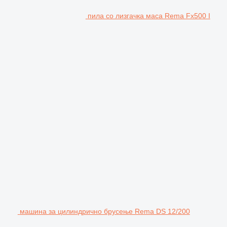
пила со лизгачка маса Rema Fx500 I
машина за цилиндрично брусење Rema DS 12/200