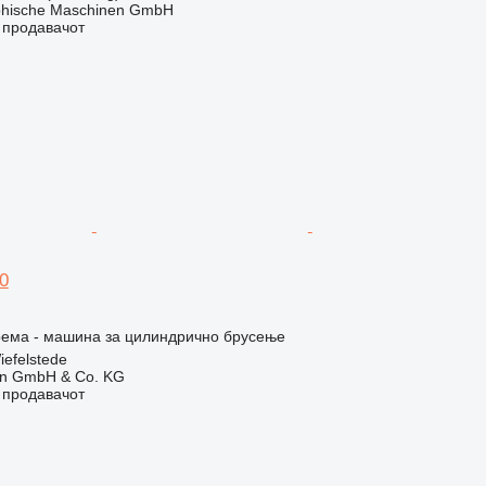
hische Maschinen GmbH
о продавачот
0
рема - машина за цилиндрично брусење
iefelstede
en GmbH & Co. KG
о продавачот