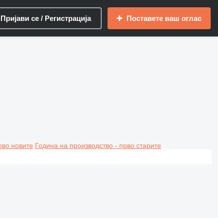
Пријави се / Регистрација
Поставете ваш оглас
рво новите
Година на производство - прво старите