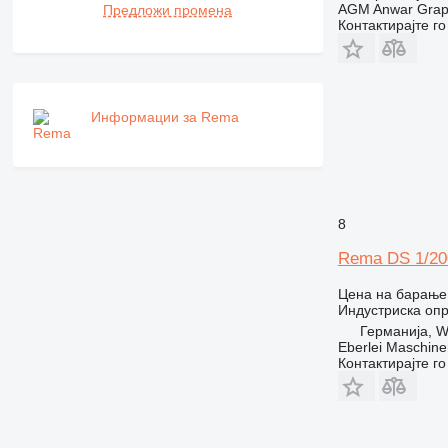
AGM Anwar Grap
Предложи промена
Контактирајте г
Информации за Rema
8
Rema DS 1/20
Цена на барање
Индустриска оп
Германија, W
Eberlei Maschin
Контактирајте г