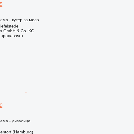
5
ема - кутер за месо
iefelstede
en GmbH & Co. KG
о продавачот
0
ема - дизалица
entorf (Hamburg)