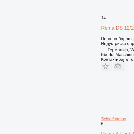
14
Rema DS 12/2
Цена на барање
Индустриска оп
Германија, W
Eberlei Maschin
Контактирајте г
Schleifstation
6
Rema 4-Fach S