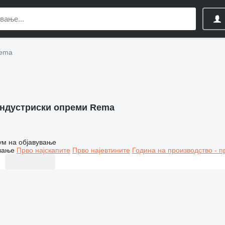
Rema
ндустриски опреми Rema
ум на објавување
вање
Прво најскапите
Прво најевтините
Година на производство - п