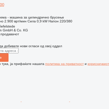
00
рема - машина за цилиндрично брусење
но
2.900 врт/мин
Сила
0,9 kW
Напон
220/380
iefelstede
en GmbH & Co. KG
о продавачот
да добивате нови огласи од овој оддел
е
 тука, ја прифаќате нашата
политика на приватност
и
корисничкиот