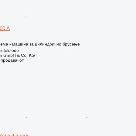
00 A
рема - машина за цилиндрично брусење
iefelstede
en GmbH & Co. KG
о продавачот
chleifstation