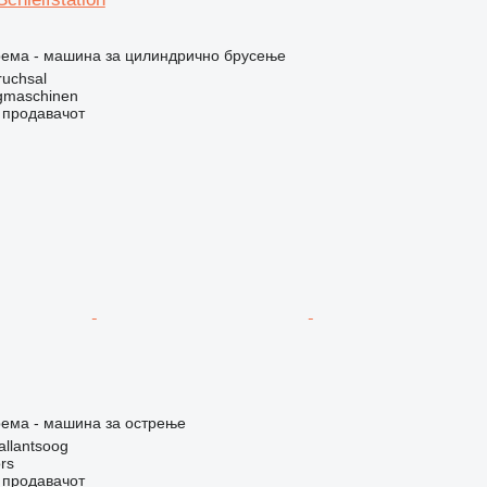
рема - машина за цилиндрично брусење
ruchsal
gmaschinen
о продавачот
рема - машина за острење
allantsoog
rs
о продавачот