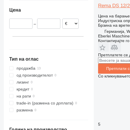
Холандија
Rema DS 12/2
Цена
Цена на барање
Индустриска оп
–
Брзина на врете
Германија, W
Eberlei Maschin
Контактирајте г
Претплатете се 
Тип на оглас
продажба
Претплати с
од производителот
Со кликнувањето
лизинг
кредит
на рати
trade-in (размена со доплата)
размена
5
Година на производство