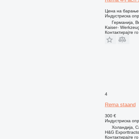
Цена на барање
Индустриска оп
Германија, B
Kaiser- Werkzeu
Контактирајте г
4
Rema staand
300 €
Индустриска оп
Холандија, C
H&G Exporttracto
Контактирајте г