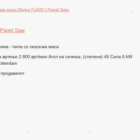
 Panel Saw
ема - пила со лизгачка маса
)
а вртење
2.800 врт/мин
Агол на сечење, (степени)
45
Сила
6 kW
otterdam
о продавачот