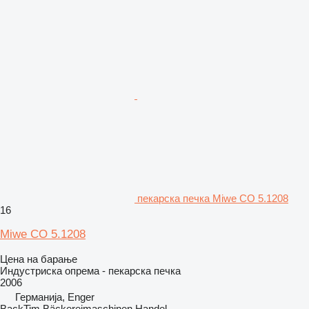
пекарска печка Miwe CO 5.1208
16
Miwe CO 5.1208
Цена на барање
Индустриска опрема - пекарска печка
2006
Германија, Enger
BackTim Bäckereimaschinen Handel