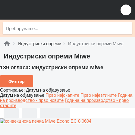
Индустриски опреми
Индустриски опреми Miwe
Индустриски опреми Miwe
139 огласа:
Индустриски опреми Miwe
Филтер
Сортирање
:
Датум на објавување
Датум на објавување
Прво најскапите
Прво најевтините
Година
на производство - прво новите
Година на производство - прво
старите