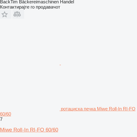
BackTim Bäckereimaschinen Handel
Контактирајте го продавачот
ротациска печка Miwe Roll-In RI-FO
60/60
7
Miwe Roll-In RI-FO 60/60