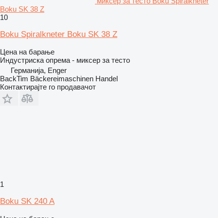
миксер за тесто Boku Spiralkneter
Boku SK 38 Z
10
Boku Spiralkneter Boku SK 38 Z
Цена на барање
Индустриска опрема - миксер за тесто
Германија, Enger
BackTim Bäckereimaschinen Handel
Контактирајте го продавачот
1
Boku SK 240 A