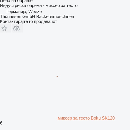
Цена на барање
Индустриска опрема - миксер за тесто
Германија, Weeze
Thünnesen GmbH Bäckereimaschinen
Контактирајте го продавачот
миксер за тесто Boku SK120
6