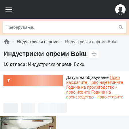
Индустриски опреми
Индустриски опреми Boku
Индустриски опреми Boku
16 огласа:
Индустриски опреми Boku
Датум на објавување
Прво
најскапите
Прво најевтините
Година на производство -
прво новите
Година на
производство - прво старите