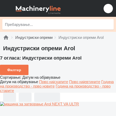
Индустриски опреми
Индустриски опреми Arol
Индустриски опреми Arol
7 огласа:
Индустриски опреми Arol
Филтер
Сортирање
:
Датум на објавување
Датум на објавување
Прво најскапите
Прво најевтините
Година
на производство - прво новите
Година на производство - прво
старите