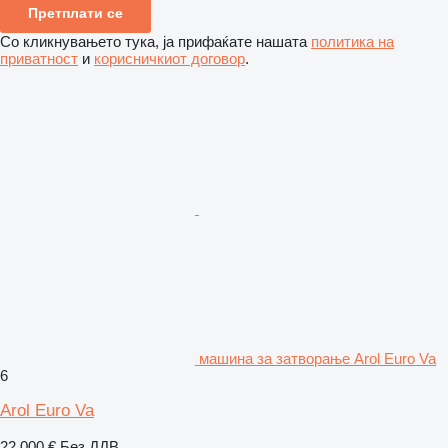
Претплати се
Со кликнувањето тука, ја прифаќате нашата
политика на
приватност
и
корисничкиот договор
.
машина за затворање Arol Euro Va
6
Arol Euro Va
22.000 €
Без ДДВ