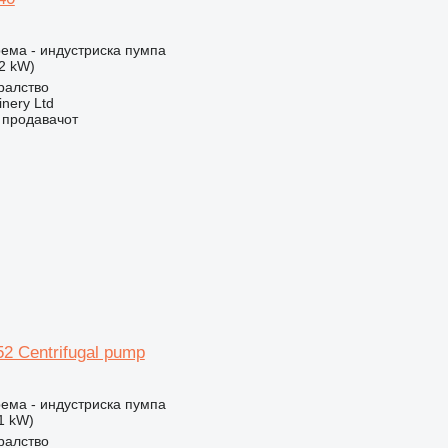
ема - индустриска пумпа
12 kW)
ралство
nery Ltd
о продавачот
2 Centrifugal pump
ема - индустриска пумпа
11 kW)
ралство