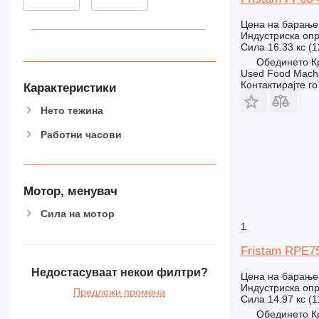
Цена на барање
Индустриска опр
Сила
16.33 кс (
Обединето К
Used Food Machi
Контактирајте г
Карактеристики
Нето тежина
Работни часови
Мотор, менувач
Сила на мотор
1
Fristam RPE75
Недостасуваат некои филтри?
Цена на барање
Индустриска опр
Предложи промена
Сила
14.97 кс (
Обединето К