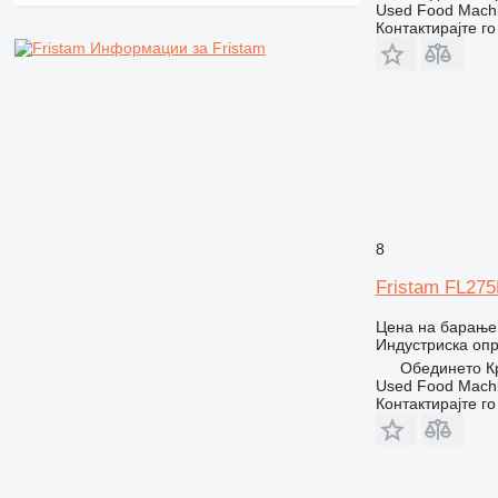
Used Food Machi
Контактирајте г
Информации за Fristam
8
Fristam FL27
Цена на барање
Индустриска опр
Обединето К
Used Food Machi
Контактирајте г