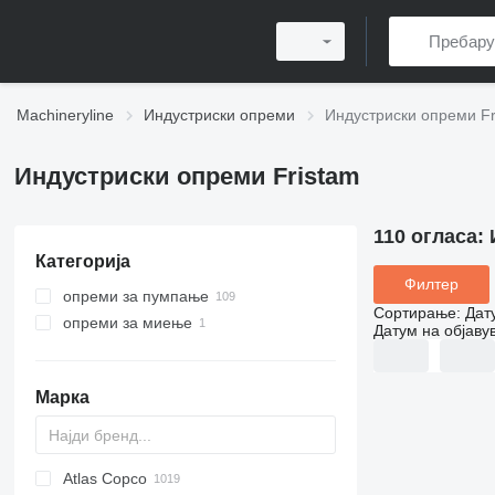
Machineryline
Индустриски опреми
Индустриски опреми Fr
Индустриски опреми Fristam
110 огласа:
Категорија
Филтер
опреми за пумпање
Сортирање
:
Дат
опреми за миење
индустриски пумпи
Датум на објаву
пумпи за храна
други опреми за миење
моторни пумпи
Марка
хемиски пумпи
Atlas Copco
PDS
APD
AB
Ensis
VZ
AG3