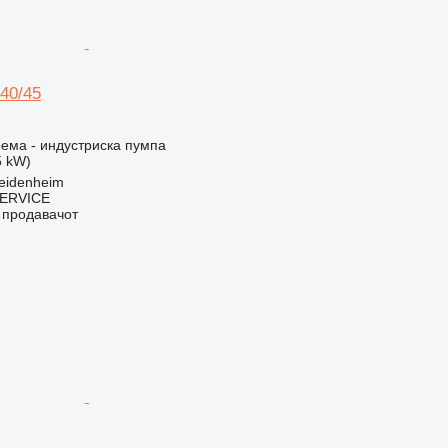
40/45
ема - индустриска пумпа
5 kW)
eidenheim
ERVICE
о продавачот