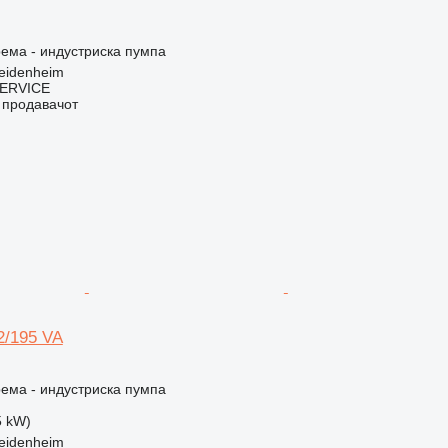
ема - индустриска пумпа
eidenheim
ERVICE
о продавачот
2/195 VA
ема - индустриска пумпа
5 kW)
eidenheim