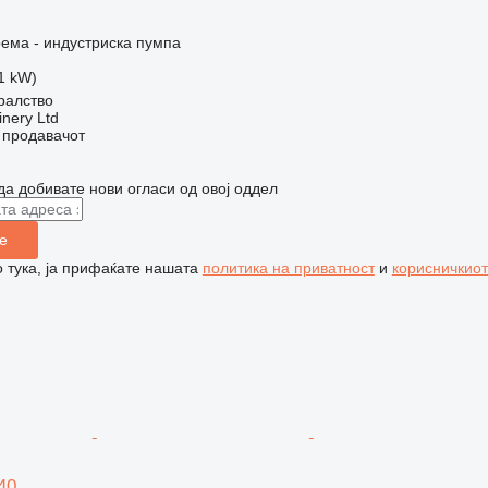
ема - индустриска пумпа
11 kW)
ралство
nery Ltd
о продавачот
да добивате нови огласи од овој оддел
е
 тука, ја прифаќате нашата
политика на приватност
и
корисничкиот
40