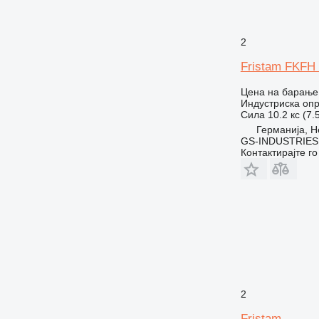
2
Fristam FKFH 
Цена на барање
Индустриска опр
Сила
10.2 кс (7.
Германија, H
GS-INDUSTRIES
Контактирајте г
2
Fristam