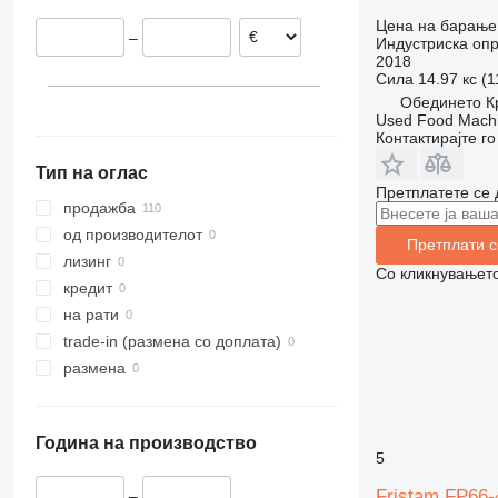
Холандија
Цена на барање
–
Индустриска опр
Шпанија
2018
Сила
14.97 кс (
Обединето К
Used Food Machi
Контактирајте г
Тип на оглас
Претплатете се 
продажба
од производителот
Претплати с
лизинг
Со кликнувањето
кредит
на рати
trade-in (размена со доплата)
размена
Година на производство
5
Fristam FP66-
–