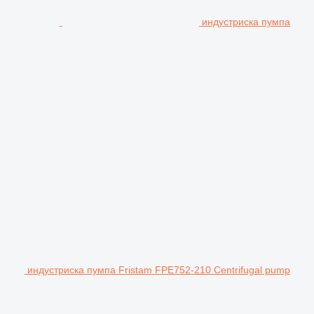
индустриска пумпа
индустриска пумпа Fristam FPE752-210 Centrifugal pump