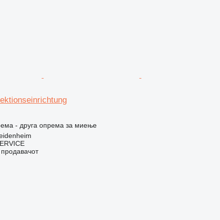
ektionseinrichtung
ема - друга опрема за миење
eidenheim
ERVICE
о продавачот