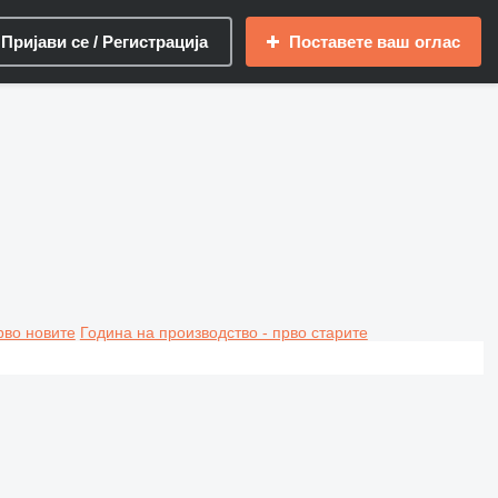
Пријави се / Регистрација
Поставете ваш оглас
рво новите
Година на производство - прво старите