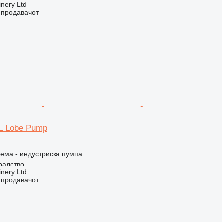
nery Ltd
о продавачот
5L Lobe Pump
ема - индустриска пумпа
ралство
nery Ltd
о продавачот