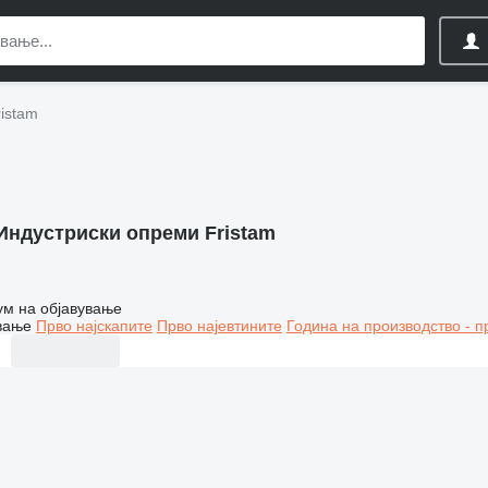
istam
Индустриски опреми Fristam
ум на објавување
вање
Прво најскапите
Прво најевтините
Година на производство - п