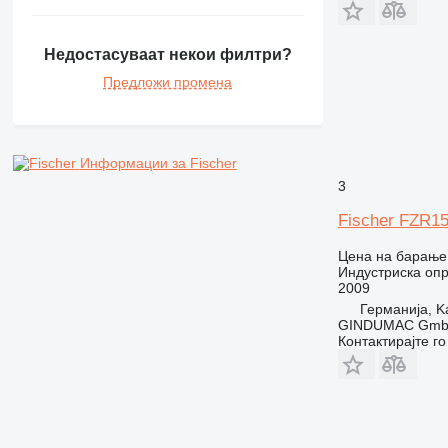
Недостасуваат некои филтри?
Предложи промена
Информации за Fischer
3
Fischer FZR15
Цена на барање
Индустриска опр
2009
Германија, Ka
GINDUMAC Gm
Контактирајте г