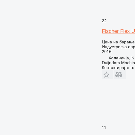
22
Fischer Flex 
Цена на барање
Индустриска оп
2016
Холандија, Ni
Duijndam Machi
Контактирајте г
11