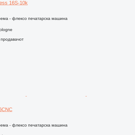
ress 16S-10k
рема - флексо печатарска машина
ologne
о продавачот
 6CNC
рема - флексо печатарска машина