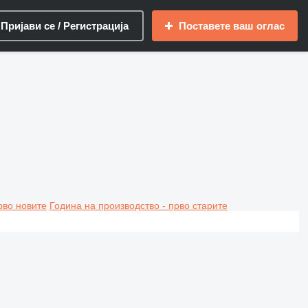
Пријави се / Регистрација
Поставете ваш оглас
рво новите
Година на производство - прво старите