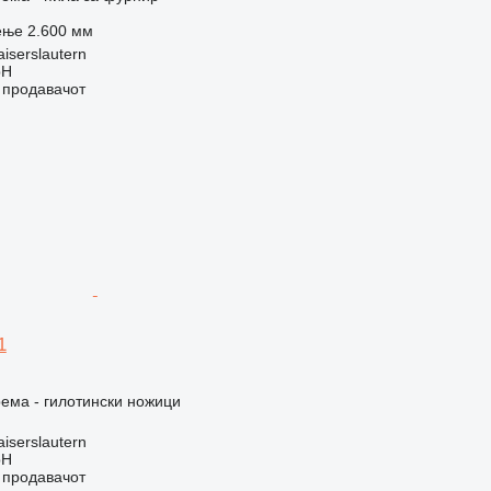
ење
2.600 мм
iserslautern
bH
о продавачот
1
ема - гилотински ножици
iserslautern
bH
о продавачот