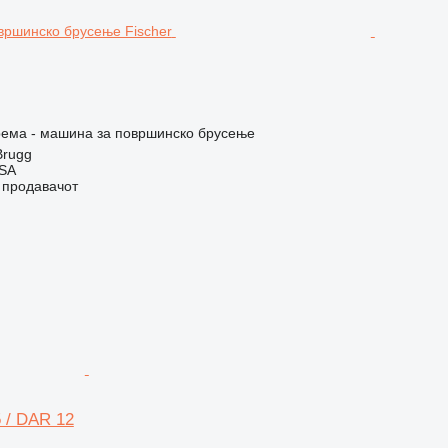
рема - машина за површинско брусење
Brugg
 SA
о продавачот
 / DAR 12