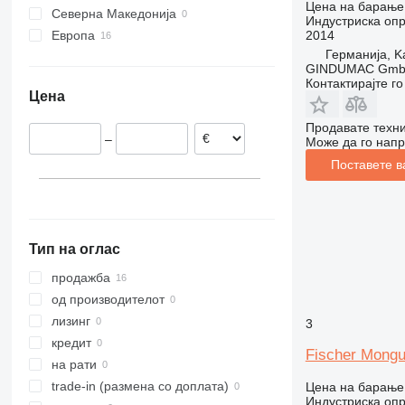
Цена на барање
Северна Македонија
XRHS
V-series
ST
Индустриска опр
2014
Европа
XRVS
StitchLiner
Германија, Ka
Германија
ZT
VAC
GINDUMAC Gm
Швајцарија
Контактирајте г
Цена
Франција
Словачка
Продавате техни
–
Може да го напр
Холандија
Поставете в
Белгија
Тип на оглас
продажба
од производителот
лизинг
3
кредит
Fischer Monguz
на рати
trade-in (размена со доплата)
Цена на барање
Индустриска опр