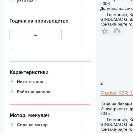
размена
2006
Должина на сеч
Германија, Ka
GINDUMAC Gm
Година на производство
Контактирајте г
–
Карактеристики
Нето тежина
2
Работни часови
Fischer FZR 2
Цена на барање
Индустриска опр
2015
Мотор, менувач
Германија, Ka
GINDUMAC Gm
Сила на мотор
Контактирајте г