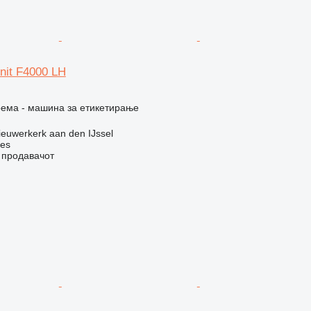
Unit F4000 LH
рема - машина за етикетирање
euwerkerk aan den IJssel
nes
о продавачот