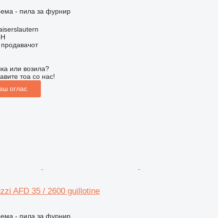
ема - пила за фурнир
iserslautern
bH
о продавачот
ка или возила?
авите тоа со нас!
аш оглас
zi AFD 35 / 2600 guillotine
ема - пила за фурнир