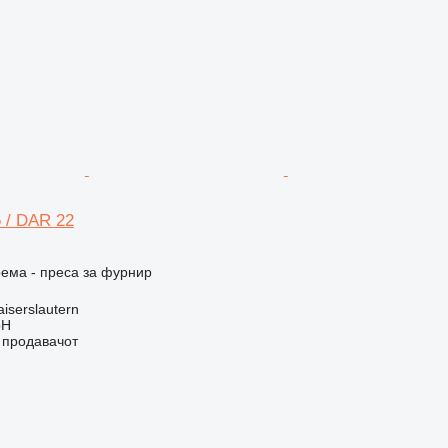
 / DAR 22
ема - преса за фурнир
iserslautern
bH
о продавачот