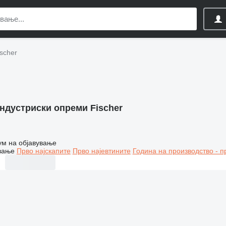
scher
ндустриски опреми Fischer
ум на објавување
вање
Прво најскапите
Прво најевтините
Година на производство - п