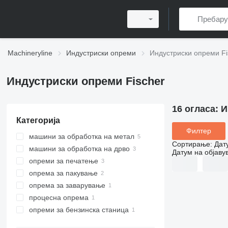
Machineryline
Индустриски опреми
Индустриски опреми Fi
Индустриски опреми Fischer
16 огласа:
И
Категорија
Филтер
машини за обработка на метал
Сортирање
:
Дат
машини за обработка на дрво
машини за брусење метали
Датум на објаву
опреми за печатење
глодалице за метал
пили за дрва
машини за површинско
брусење
опрема за пакување
преси за метал
преси за дрва
флексо печатарски машини
пили за фурнир
машини за внатрешно
опрема за заварување
гилотински ножици
машини за постпечатење
машини за етикетирање
преси за виткање лим
преси за фурнир
брусење
процесна опрема
опреми за обележување
опреми за обележување
аспиратори за чад од заварување
машини за лепење
опреми за бензинска станица
опреми за мешање
ласерски маркери
мерачи на потрошувачка на