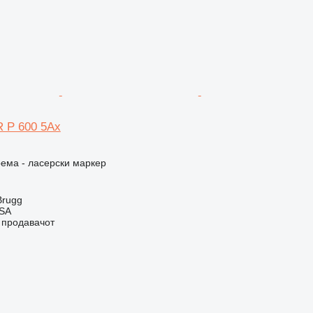
R P 600 5Ax
ема - ласерски маркер
Brugg
 SA
о продавачот