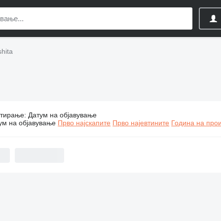
hita
тирање
:
Датум на објавување
Индустриски опреми Ashita
ум на објавување
Прво најскапите
Прво најевтините
Година на прои