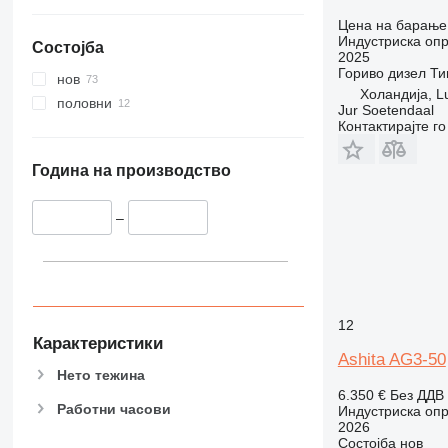
Цена на барање
Индустриска опр
Состојба
2025
Гориво
дизел
Ти
нов
Холандија, L
половни
Jur Soetendaal
Контактирајте г
Година на производство
–
12
Карактеристики
Ashita AG3-50
Нето тежина
6.350 €
Без ДДВ
Работни часови
Индустриска опр
2026
Состојба
нов