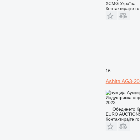
XCMG Україна
Контактирајте г
16
Ashita AG3-2
Аукциј
Индустриска опр
2023
Обединето К
EURO AUCTIONS
Контактирајте г