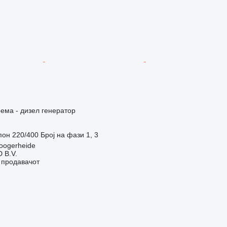
ема - дизел генератор
пон
220/400
Број на фази
1, 3
oogerheide
 B.V.
о продавачот