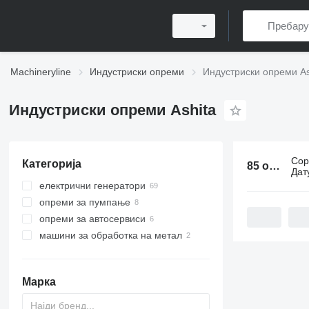
Machineryline
Индустриски опреми
Индустриски опреми As
Индустриски опреми Ashita
Сор
Категорија
85 огласа:
Дат
електрични генератори
опреми за пумпање
дизел генератори
опреми за автосервиси
инвертер генератори
моторни пумпи
машини за обработка на метал
други генератори
опреми за автопералници
опреми за подмачкување
машини за виткање арматура
перачи под висок притисок
други опреми за сервиси за
машини за виткање цевки
пумпи за подмачкување
автомобили
Марка