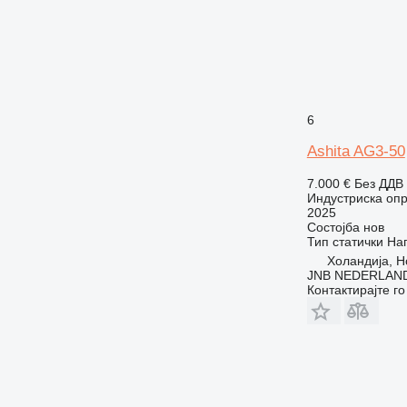
6
Ashita AG3-50
7.000 €
Без ДДВ
Индустриска опр
2025
Состојба
нов
Тип
статички
На
Холандија, H
JNB NEDERLAND
Контактирајте г