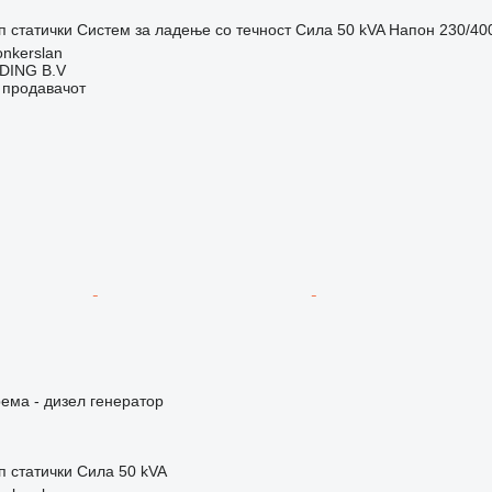
п
статички
Систем за ладење
со течност
Сила
50 kVA
Напон
230/40
onkerslan
DING B.V
о продавачот
ема - дизел генератор
п
статички
Сила
50 kVA