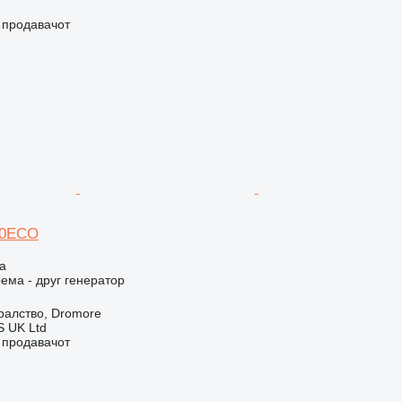
о продавачот
00ECO
а
ема - друг генератор
ралство, Dromore
 UK Ltd
о продавачот