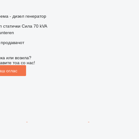
ема - дизел генератор
п
статички
Сила
70 kVA
unteren
о продавачот
ка или возила?
авите тоа со нас!
аш оглас