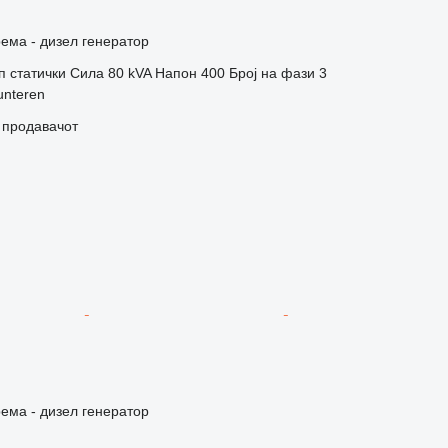
ема - дизел генератор
п
статички
Сила
80 kVA
Напон
400
Број на фази
3
unteren
о продавачот
ема - дизел генератор