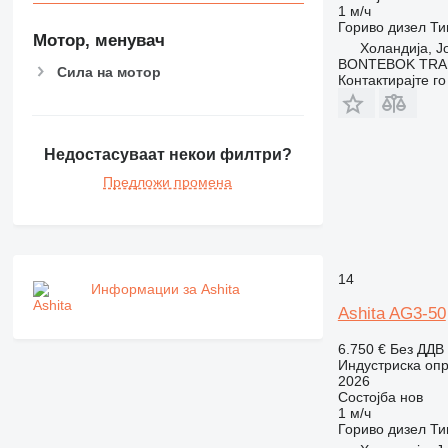
1 м/ч
Гориво
дизел
Ти
Мотор, менувач
Холандија, J
BONTEBOK TRA
Сила на мотор
Контактирајте г
Недостасуваат некои филтри?
Предложи промена
14
Информации за Ashita
Ashita AG3-50
6.750 €
Без ДДВ
Индустриска опр
2026
Состојба
нов
1 м/ч
Гориво
дизел
Ти