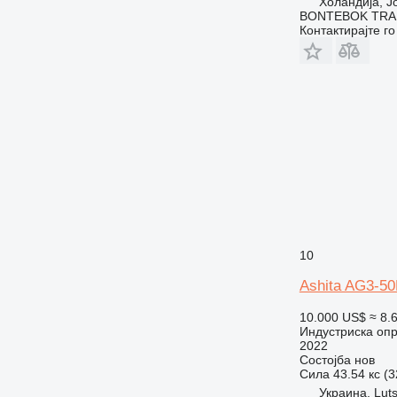
Холандија, J
BONTEBOK TRA
Контактирајте г
10
Ashita AG3-5
10.000 US$
≈ 8.
Индустриска опр
2022
Состојба
нов
Сила
43.54 кс (
Украина, Lut