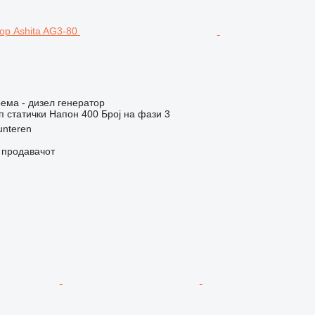
ема - дизел генератор
п
статички
Напон
400
Број на фази
3
unteren
о продавачот