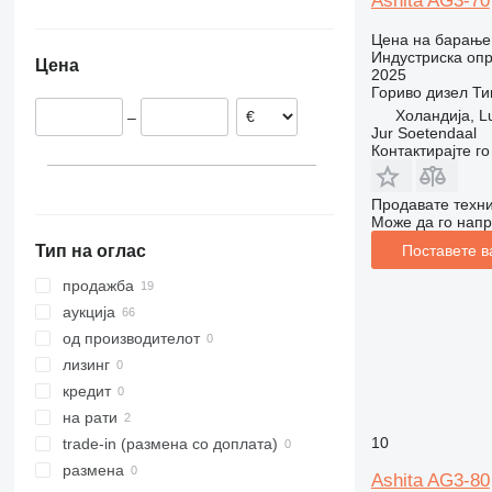
Ashita AG3-70
Обединето Кралство
Украина
ZT
Цена на барање
Холандија
Индустриска опр
Цена
Романија
2025
Гориво
дизел
Ти
Полска
Холандија, L
–
Австрија
Jur Soetendaal
Контактирајте г
Продавате техни
Може да го напр
Поставете в
Тип на оглас
продажба
аукција
од производителот
лизинг
кредит
на рати
10
trade-in (размена со доплата)
размена
Ashita AG3-80