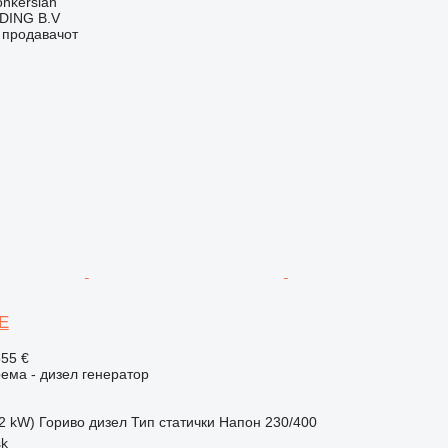
onkerslan
DING B.V
о продавачот
0E
655 €
ема - дизел генератор
32 kW)
Гориво
дизел
Тип
статички
Напон
230/400
sk