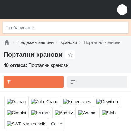
Градежни машини
Кранови
Портални кранови
Портални кранови
48 огласа:
Портални кранови
Се