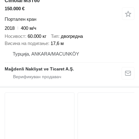
Cimolai MST60
150.000 €
Портален кран
2018
400 м/ч
Носивост
60.000 кг
Тип
двогредна
Висина на подигање
17,6 м
Турција, ANKARA/MACUNKÖY
Mağdenli Nakliyat ve Ticaret A.Ş.