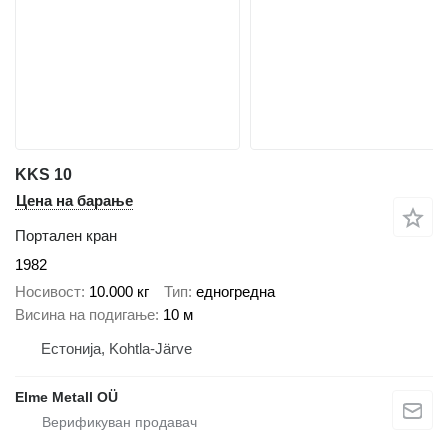
KKS 10
Цена на барање
Портален кран
1982
Носивост
10.000 кг
Тип
едногредна
Висина на подигање
10 м
Естонија, Kohtla-Järve
Elme Metall OÜ