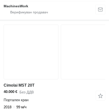
MachinesWork
Cimolai MST 20T
40.000 €
Без ДДВ
Портален кран
2018
99 м/ч