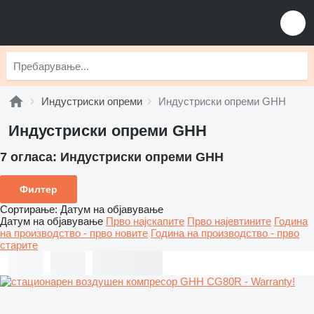
Индустриски опреми
Индустриски опреми GHH
Индустриски опреми GHH
7 огласа:
Индустриски опреми GHH
Филтер
Сортирање
:
Датум на објавување
Датум на објавување
Прво најскапите
Прво најевтините
Година
на производство - прво новите
Година на производство - прво
старите