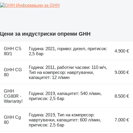
Информации за GHH
Цени за индустриски опреми GHH
GHH CS
Година: 2021, гориво: дизел, притисок:
4.900 €
80/1
2,5 бар
Година: 2011, работни часови: 110 м/ч,
GHH CG
Тип на компресор: навртувачки,
9.000 €
80
капацитет: 12 л/мин
GHH
Година: 2019, капацитет: 540 л/мин,
CG80R -
8.500 €
притисок: 2,5 бар
Warranty!
Година: 2019, Тип на компресор:
GHH Cg
навртувачки, капацитет: 600 л/мин,
7.000 €
80
притисок: 2,5 бар