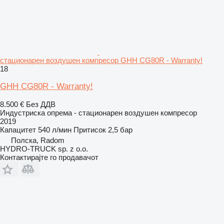
стационарен воздушен компресор GHH CG80R - Warranty!
18
GHH CG80R - Warranty!
8.500 €
Без ДДВ
Индустриска опрема - стационарен воздушен компресор
2019
Капацитет
540 л/мин
Притисок
2,5 бар
Полска, Radom
HYDRO-TRUCK sp. z o.o.
Контактирајте го продавачот