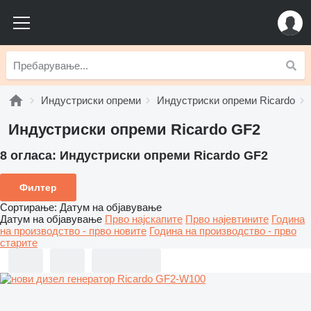
Индустриски опреми
Индустриски опреми Ricardo
Индустриски опреми Ricardo GF2
8 огласа:
Индустриски опреми Ricardo GF2
Филтер
Сортирање
:
Датум на објавување
Датум на објавување
Прво најскапите
Прво најевтините
Година
на производство - прво новите
Година на производство - прво
старите