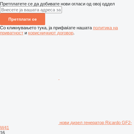
Претплатете се да добивате нови огласи од овој оддел
Претплати се
Со кликнувањето тука, ја прифаќате нашата
политика на
приватност
и
корисничкиот договор
.
нови дизел генератор Ricardo GF2-
W41
16