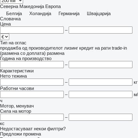
Северна Македонија
Европа
Белгија
Холандија
Германија
Швајцарија
Словачка
Цена
–
Тип на оглас
продажба
од производителот
лизинг
кредит
на рати
trade-in
(размена со доплата)
размена
Година на производство
–
Карактеристики
Нето тежина
–
кг
Работни часови
–
м/
ч
Мотор, менувач
Сила на мотор
–
кс
Недостасуваат некои филтри?
Предложи промена