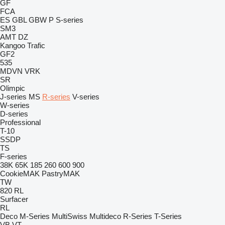
GF
FCA
ES
GBL
GBW
P
S-series
SM3
AMT
DZ
Kangoo
Trafic
GF2
535
MDVN
VRK
SR
Olimpic
J-series
MS
R-series
V-series
W-series
D-series
Professional
T-10
SSDP
TS
F-series
38K
65K
185
260
600
900
CookieMAK
PastryMAK
TW
820
RL
Surfacer
RL
Deco
M-Series
MultiSwiss
Multideco
R-Series
T-Series
VB
VT