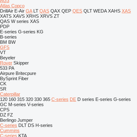
AG3
Atlas Copco
DrillAir
E-Air
GA
LT
QAS
QAX
QEP
QES
QLT
WEDA
XAHS
XAS
XATS
XAVS
XRHS
XRVS
ZT
QAS
W series
XAS
PDP
E-series
G-series
KG
B-series
BM
BW
GFS
VT
Beyeler
Rover
Skipper
533
PA
Airpure
Britecpure
BySprint Fiber
CK
SR
Caterpillar
120
160
315
320
330
365
C-series
DE
D series
E-series
G-series
GC
M-series
V-series
CPS
DZ
FZ
Berlingo
Jumper
C-series
DLT
DS
H-series
Cummins
C-series
KTA