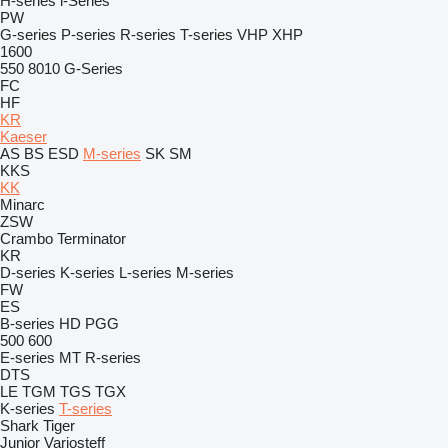
H-series
i-Series
PW
G-series
P-series
R-series
T-series
VHP
XHP
1600
550
8010
G-Series
FC
HF
KR
Kaeser
AS
BS
ESD
M-series
SK
SM
KKS
KK
Minarc
ZSW
Crambo
Terminator
KR
D-series
K-series
L-series
M-series
FW
ES
B-series
HD
PGG
500
600
E-series
MT
R-series
DTS
LE
TGM
TGS
TGX
K-series
T-series
Shark
Tiger
Junior
Variosteff