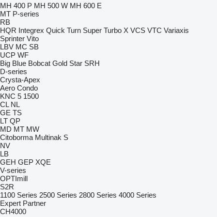
MH 400 P
MH 500 W
MH 600 E
MT
P-series
RB
HQR
Integrex
Quick Turn
Super Turbo X
VCS
VTC
Variaxis
Sprinter
Vito
LBV
MC
SB
UCP
WF
Big Blue
Bobcat
Gold Star
SRH
D-series
Crysta-Apex
Aero
Condo
KNC 5 1500
CL
NL
GE
TS
LT
QP
MD
MT
MW
Citoborma
Multinak S
NV
LB
GEH
GEP
XQE
V-series
OPTImill
S2R
1100 Series
2500 Series
2800 Series
4000 Series
Expert
Partner
CH4000