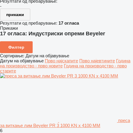
Резултати од пребарување:
-
прикажи
Резултати од пребарување:
17 огласа
Прикажи
17 огласа:
Индустриски опреми Beyeler
Филтер
Сортирање
:
Датум на објавување
Датум на објавување
Прво најскапите
Прво најевтините
Година
на производство - прво новите
Година на производство - прво
старите
преса
за виткање лим Beyeler PR 3 1000 KN x 4100 MM
6