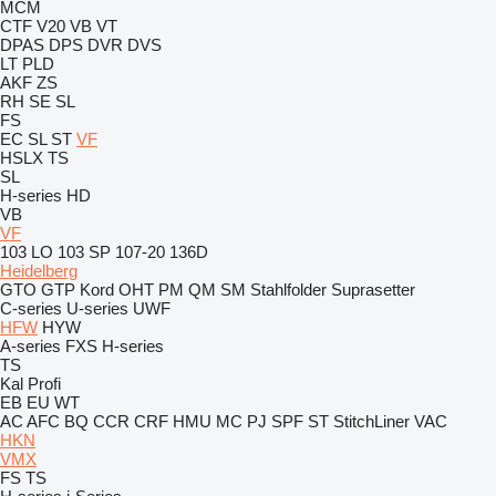
MCM
CTF
V20
VB
VT
DPAS
DPS
DVR
DVS
LT
PLD
AKF
ZS
RH
SE
SL
FS
EC
SL
ST
VF
HSLX
TS
SL
H-series
HD
VB
VF
103 LO
103 SP
107-20
136D
Heidelberg
GTO
GTP
Kord
OHT
PM
QM
SM
Stahlfolder
Suprasetter
C-series
U-series
UWF
HFW
HYW
A-series
FXS
H-series
TS
Kal
Profi
EB
EU
WT
AC
AFC
BQ
CCR
CRF
HMU
MC
PJ
SPF
ST
StitchLiner
VAC
HKN
VMX
FS
TS