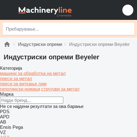
Индустриски опреми
Индустриски опреми Beyeler
Индустриски опреми Beyeler
Категорија
машини за обработка на метал
преси за метал
преси за виткање лим
гилотински ножици
стругови за метал
Марка
Не се најдени резултати за ова барање
PDS
APD
AB
Ensis
Pega
VZ