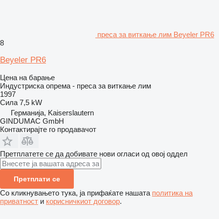
преса за виткање лим Beyeler PR6
8
Beyeler PR6
Цена на барање
Индустриска опрема - преса за виткање лим
1997
Сила
7,5 kW
Германија, Kaiserslautern
GINDUMAC GmbH
Контактирајте го продавачот
Претплатете се да добивате нови огласи од овој оддел
Претплати се
Со кликнувањето тука, ја прифаќате нашата
политика на
приватност
и
корисничкиот договор
.