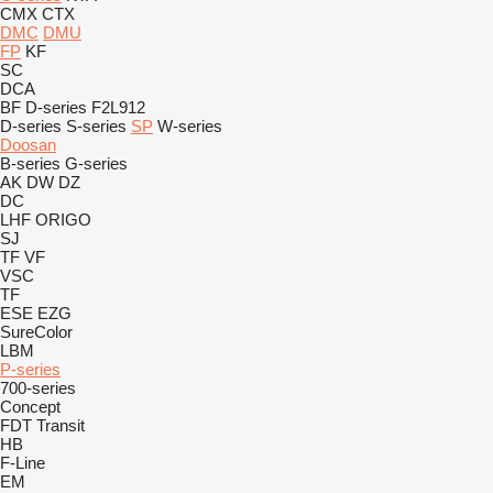
CMX
CTX
DMC
DMU
FP
KF
SC
DCA
BF
D-series
F2L912
D-series
S-series
SP
W-series
Doosan
B-series
G-series
AK
DW
DZ
DC
LHF
ORIGO
SJ
TF
VF
VSC
TF
ESE
EZG
SureColor
LBM
P-series
700-series
Concept
FDT
Transit
HB
F-Line
EM