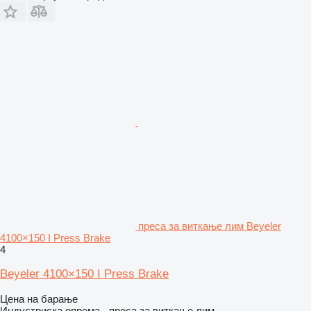
преса за виткање лим Beyeler
4100×150 I Press Brake
4
Beyeler 4100×150 I Press Brake
Цена на барање
Индустриска опрема - преса за виткање лим