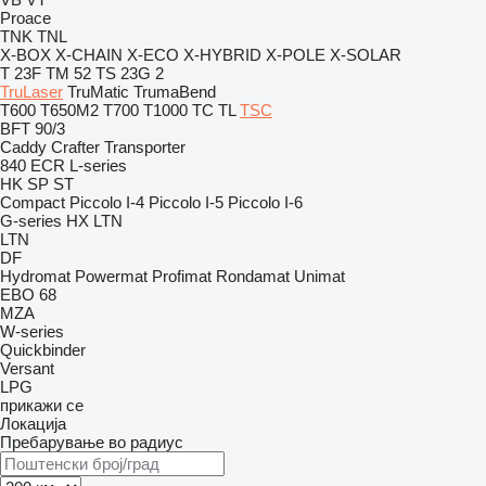
Proace
TNK
TNL
X-BOX
X-CHAIN
X-ECO
X-HYBRID
X-POLE
X-SOLAR
T 23F
TM 52
TS 23G 2
TruLaser
TruMatic
TrumaBend
T600
T650M2
T700
T1000
TC
TL
TSC
BFT 90/3
Caddy
Crafter
Transporter
840
ECR
L-series
HK
SP
ST
Compact
Piccolo I-4
Piccolo I-5
Piccolo I-6
G-series
HX
LTN
LTN
DF
Hydromat
Powermat
Profimat
Rondamat
Unimat
EBO 68
MZA
W-series
Quickbinder
Versant
LPG
прикажи се
Локација
Пребарување во радиус