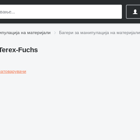
ипулација на материјали
Багери за манипулација на материјали
Terex-Fuchs
натоварувачи