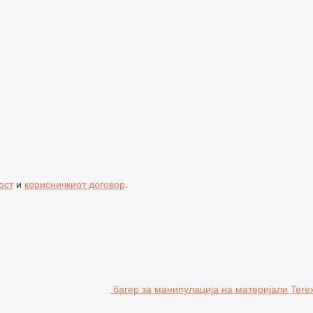
ост
и
корисничкиот договор
.
багер за манипулација на материјали Ter