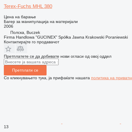
Terex-Fuchs MHL 380
Цена на барање
Багер за манипулација на материјали
2006
Полска, Buczek
Firma Handlowa "GUCINEX" Spółka Jawna Krakowski Poraniewski
Контактирајте го продавачот
Претплатете се да добивате нови огласи од овој оддел
Претплати се
Со кликнувањето тука, ја прифаќате нашата
политика на приватн
13