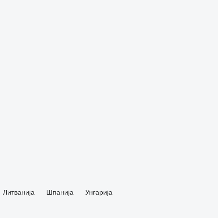
Литванија
Шпанија
Унгарија