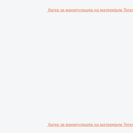
багер за манипулација на материјали Terex
багер за манипулација на материјали Ter