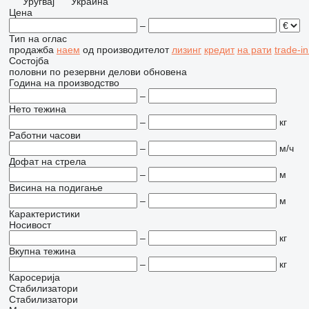
Уругвај
Украина
Цена
–
Тип на оглас
продажба
наем
од производителот
лизинг
кредит
на рати
trade-i
Состојба
половни
по резервни делови
обновена
Година на производство
–
Нето тежина
–
кг
Работни часови
–
м/ч
Дофат на стрела
–
м
Висина на подигање
–
м
Карактеристики
Носивост
–
кг
Вкупна тежина
–
кг
Каросерија
Стабилизатори
Стабилизатори