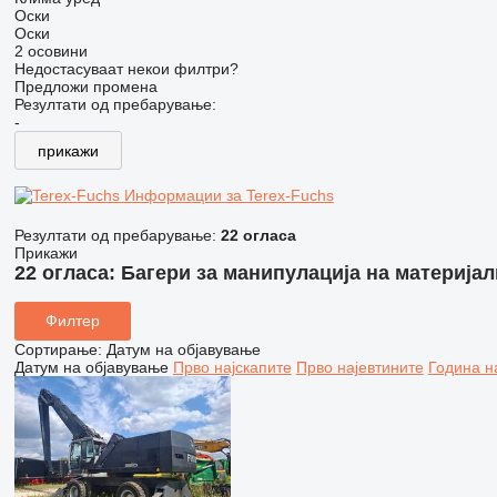
Оски
Оски
2 осовини
Недостасуваат некои филтри?
Предложи промена
Резултати од пребарување:
-
прикажи
Информации за Terex-Fuchs
Резултати од пребарување:
22 огласа
Прикажи
22 огласа:
Багери за манипулација на материјал
Филтер
Сортирање
:
Датум на објавување
Датум на објавување
Прво најскапите
Прво најевтините
Година н