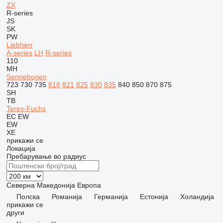
ZX
R-series
JS
SK
PW
Liebherr
A-series
LH
R-series
110
MH
Sennebogen
723
730
735
818
821
825
830
835
840
850
870
875
SH
TB
Terex-Fuchs
EC
EW
EW
XE
прикажи се
Локација
Пребарување во радиус
Северна Македонија
Европа
Полска
Романија
Германија
Естонија
Холандија
прикажи се
други