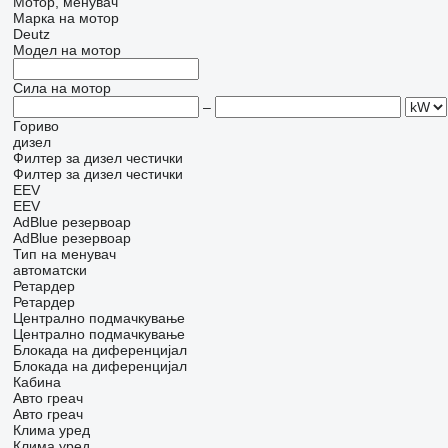
Мотор, менувач
Марка на мотор
Deutz
Модел на мотор
Сила на мотор
–
Гориво
дизел
Филтер за дизел честички
Филтер за дизел честички
EEV
EEV
AdBlue резервоар
AdBlue резервоар
Тип на менувач
автоматски
Ретардер
Ретардер
Централно подмачкување
Централно подмачкување
Блокада на диференцијал
Блокада на диференцијал
Кабина
Авто греач
Авто греач
Клима уред
Клима уред