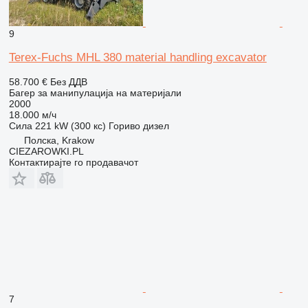
9
Terex-Fuchs MHL 380 material handling excavator
58.700 €
Без ДДВ
Багер за манипулација на материјали
2000
18.000 м/ч
Сила
221 kW (300 кс)
Гориво
дизел
Полска, Krakow
CIEZAROWKI.PL
Контактирајте го продавачот
7