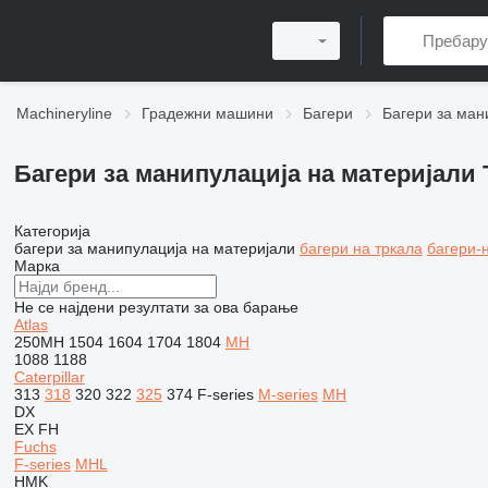
Machineryline
Градежни машини
Багери
Багери за ман
Багери за манипулација на материјали 
Категорија
багери за манипулација на материјали
багери на тркала
багери-
Марка
Не се најдени резултати за ова барање
Atlas
250MH
1504
1604
1704
1804
MH
1088
1188
Caterpillar
313
318
320
322
325
374
F-series
M-series
MH
DX
EX
FH
Fuchs
F-series
MHL
HMK