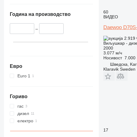
60
Година на производство
ВИДЕО
Daewoo D70S
–
2.919
Виљушкар - диз
2000
3.077 м/ч
Носивост
7.000 
Шведска, Kar
Евро
Klaravik Sweden
Euro 1
Гориво
гас
дизел
електро
17