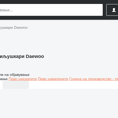
ушкари Daewoo
иљушкари Daewoo
ум на објавување
вање
Прво најскапите
Прво најевтините
Година на производство - п