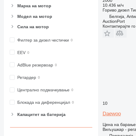
2000
10.436 м/ч
Марка на мотор
Гориво
дизел
Ти
Модел на мотор
Белгија, Ant
AuctionPort
Контактирајте г
Сила на мотор
Филтер за дизел честички
EEV
AdBlue резервоар
Ретардер
Централно подмачкување
Блокада на диференцијал
10
Daewoo
Капацитет на батерија
Цена на барање
Виљушкар - рег
Португалија, 