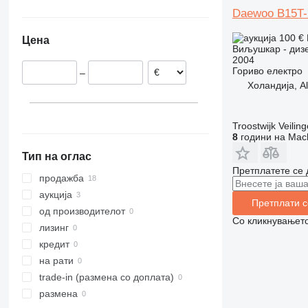
Холандија
541
ERE
V-series
ULM
FM
42120
8FD
Daewoo B15T-
Романија
550
ERV
W-series
VJR
FV-X
45120
8FG
100 €
Цена
Белгија
555-210R
ESC
FXH
52120
LWE
Виљушкар - диз
2004
Шведска
555-260R
ESD
FXV
RRE
Гориво
електро
–
Франција
560
ESE
Kanvan
SPE
Холандија, A
Португалија
926
ETM
LTX
SWE
Норвешка
930
ETV
MX
TSE
Troostwijk Veiling
Италија
940
EZS
OPX
8
години на Mach
прикажи се
TLT
TFG
OXV
Тип на оглас
TM
R-series
Претплатете се 
RC
продажба
RX
аукција
Претплати с
SXD
од производителот
Со кликнувањето
SXH
лизинг
кредит
на рати
trade-in (размена со доплата)
размена