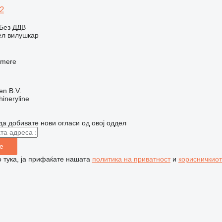
2
Без ДДВ
ел вилушкар
lmere
en B.V.
ineryline
да добивате нови огласи од овој оддел
е
 тука, ја прифаќате нашата
политика на приватност
и
корисничкиот