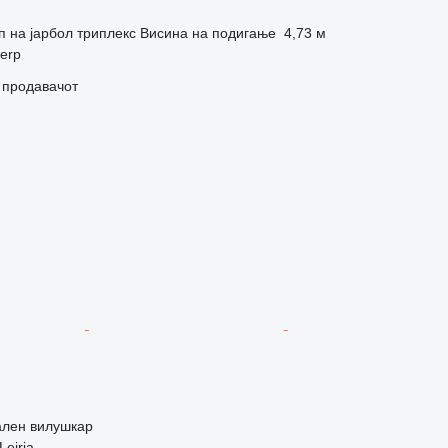
п на јарбол
триплекс
Висина на подигање
4,73 м
werp
о продавачот
ален вилушкар
Leiria