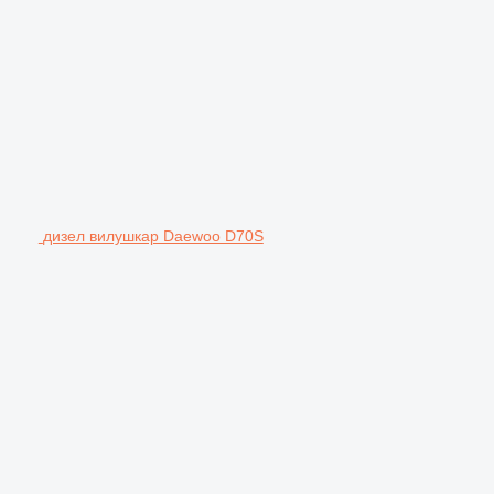
дизел вилушкар Daewoo D70S