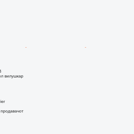
В
ел вилушкар
ier
о продавачот