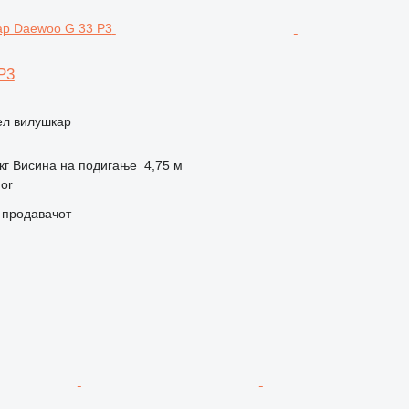
P3
ел вилушкар
кг
Висина на подигање
4,75 м
hor
о продавачот