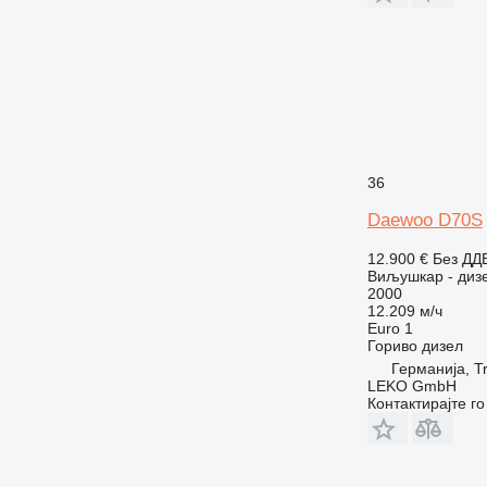
36
Daewoo D70S
12.900 €
Без ДД
Виљушкар - диз
2000
12.209 м/ч
Euro 1
Гориво
дизел
Германија, Tr
LEKO GmbH
Контактирајте г