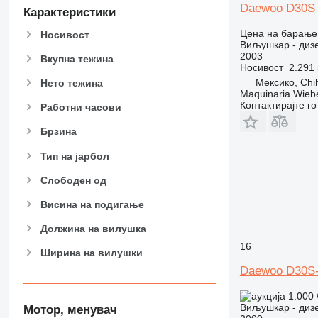
Daewoo D30S
Карактеристики
Цена на барање
Носивост
Виљушкар - диз
2003
Вкупна тежина
Носивост
2.291 
Мексико, Chi
Нето тежина
Maquinaria Wieb
Контактирајте г
Работни часови
Брзина
Тип на јарбол
Слободен од
Висина на подигање
Должина на вилушка
16
Ширина на вилушки
Daewoo D30S
1.000
Виљушкар - диз
Мотор, менувач