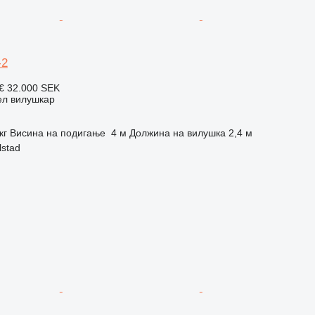
-2
 €
32.000 SEK
ел вилушкар
кг
Висина на подигање
4 м
Должина на вилушка
2,4 м
lstad