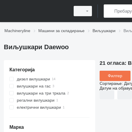
Machineryline
Машини за складирање
Виљушкари
Виљ
Виљушкари Daewoo
21 огласа:
В
Категорија
Филтер
дизел вилушкари
Сортирање
:
Дат
вилушкари на гас
Датум на објаву
вилушкари на три тркала
регални вилушкари
електрични вилушкари
Марка