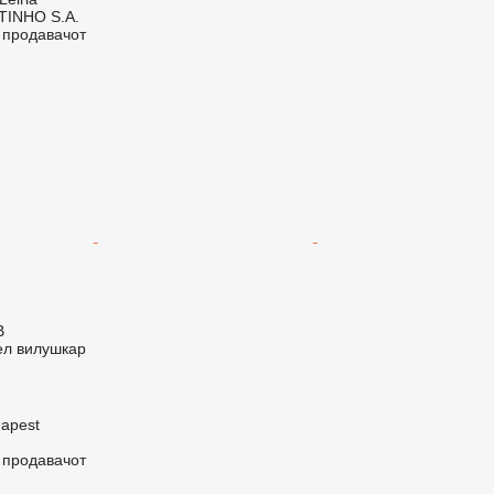
TINHO S.A.
о продавачот
В
ел вилушкар
dapest
о продавачот