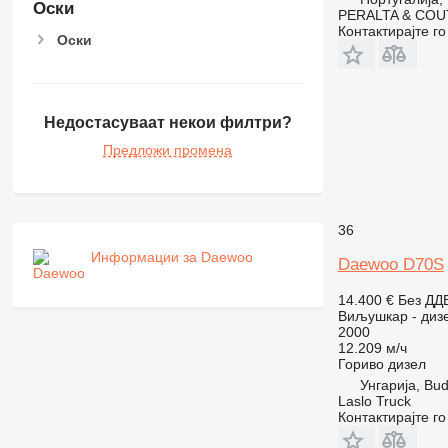
Оски
PERALTA & COU
Контактирајте г
Оски
Недостасуваат некои филтри?
Предложи промена
36
Информации за Daewoo
Daewoo D70S
14.400 €
Без ДД
Виљушкар - диз
2000
12.209 м/ч
Гориво
дизел
Унгарија, Bu
Laslo Truck
Контактирајте г