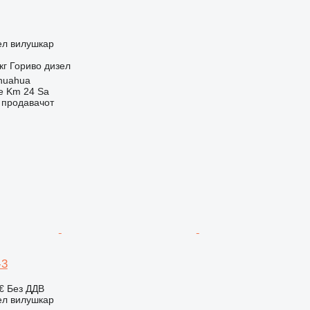
ел вилушкар
кг
Гориво
дизел
huahua
e Km 24 Sa
о продавачот
-3
 €
Без ДДВ
ел вилушкар