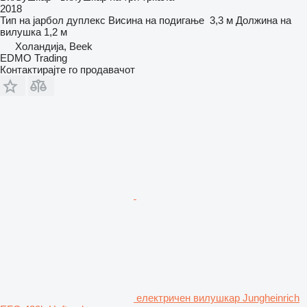
2018
Тип на јарбол
дуплекс
Висина на подигање
3,3 м
Должина на
вилушка
1,2 м
Холандија, Beek
EDMO Trading
Контактирајте го продавачот
електричен вилушкар Jungheinrich