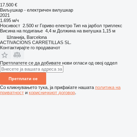
17.500 €
Виљушкар - електричен вилушкар
2021
1.695 м/ч
Носивост
2.500 кг
Гориво
електро
Тип на јарбол
триплекс
Висина на подигање
4,4 м
Должина на вилушка
1,15 м
Шпанија, Barcelona
ACTIVACIONS CARRETILLAS SL.
Контактирајте го продавачот
Претплатете се да добивате нови огласи од овој оддел
Претплати се
Со кликнувањето тука, ја прифаќате нашата
политика на
приватност
и
корисничкиот договор
.