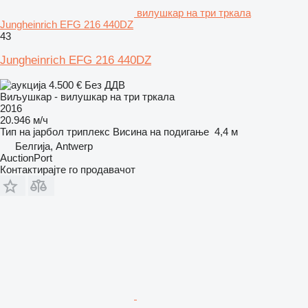
вилушкар на три тркала
Jungheinrich EFG 216 440DZ
43
Jungheinrich EFG 216 440DZ
4.500 €
Без ДДВ
Виљушкар - вилушкар на три тркала
2016
20.946 м/ч
Тип на јарбол
триплекс
Висина на подигање
4,4 м
Белгија, Antwerp
AuctionPort
Контактирајте го продавачот