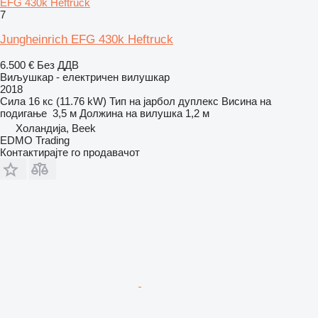
EFG 430k Heftruck
7
Jungheinrich EFG 430k Heftruck
6.500 €
Без ДДВ
Виљушкар - електричен вилушкар
2018
Сила
16 кс (11.76 kW)
Тип на јарбол
дуплекс
Висина на
подигање
3,5 м
Должина на вилушка
1,2 м
Холандија, Beek
EDMO Trading
Контактирајте го продавачот