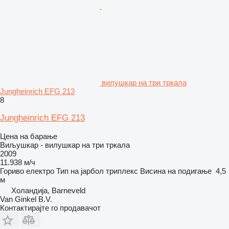
вилушкар на три тркала
Jungheinrich EFG 213
8
Jungheinrich EFG 213
Цена на барање
Виљушкар - вилушкар на три тркала
2009
11.938 м/ч
Гориво
електро
Тип на јарбол
триплекс
Висина на подигање
4,5
м
Холандија, Barneveld
Van Ginkel B.V.
Контактирајте го продавачот