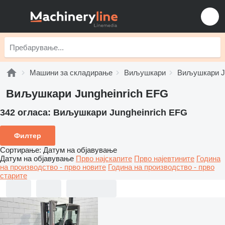
Машини за складирање
Виљушкари
Виљушкари Ju
Виљушкари Jungheinrich EFG
342 огласа:
Виљушкари Jungheinrich EFG
Филтер
Сортирање
:
Датум на објавување
Датум на објавување
Прво најскапите
Прво најевтините
Година
на производство - прво новите
Година на производство - прво
старите