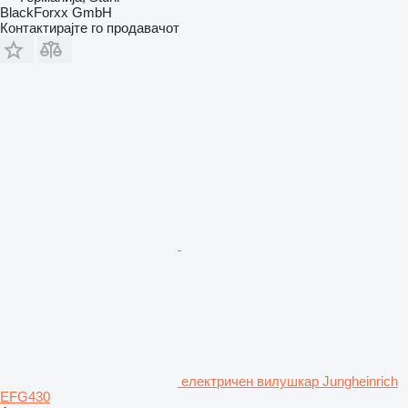
BlackForxx GmbH
Контактирајте го продавачот
електричен вилушкар Jungheinrich
EFG430