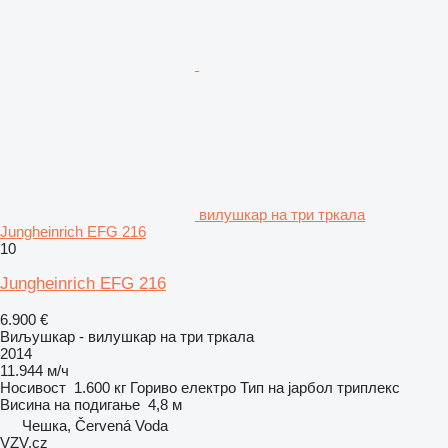
вилушкар на три тркала
Jungheinrich EFG 216
10
Jungheinrich EFG 216
6.900 €
Виљушкар - вилушкар на три тркала
2014
11.944 м/ч
Носивост
1.600 кг
Гориво
електро
Тип на јарбол
триплекс
Висина на подигање
4,8 м
Чешка, Červená Voda
VZV.cz