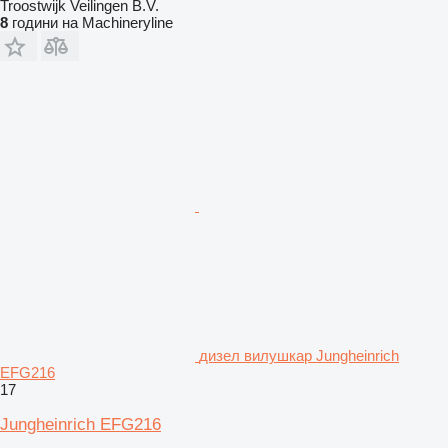
Troostwijk Veilingen B.V.
8
години на Machineryline
дизел вилушкар Jungheinrich
EFG216
17
Jungheinrich EFG216