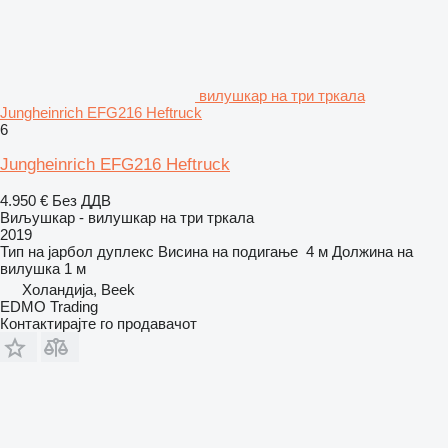
вилушкар на три тркала
Jungheinrich EFG216 Heftruck
6
Jungheinrich EFG216 Heftruck
4.950 €
Без ДДВ
Виљушкар - вилушкар на три тркала
2019
Тип на јарбол
дуплекс
Висина на подигање
4 м
Должина на
вилушка
1 м
Холандија, Beek
EDMO Trading
Контактирајте го продавачот