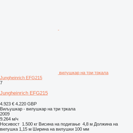
вилушкар на три тркала
Jungheinrich EFG215
7
Jungheinrich EFG215
4.923 €
4.220 GBP
Виљушкар - вилушкар на три тркала
2009
9.264 м/ч
Носивост
1.500 кг
Висина на подигање
4,8 м
Должина на
вилушка
1,15 м
Ширина на вилушки
100 мм