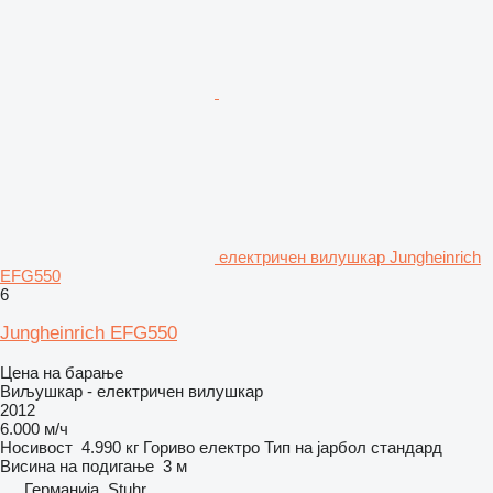
електричен вилушкар Jungheinrich
EFG550
6
Jungheinrich EFG550
Цена на барање
Виљушкар - електричен вилушкар
2012
6.000 м/ч
Носивост
4.990 кг
Гориво
електро
Тип на јарбол
стандард
Висина на подигање
3 м
Германија, Stuhr