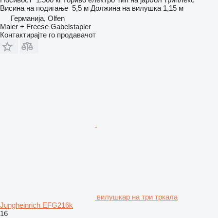
Висина на подигање
5,5 м
Должина на вилушка
1,15 м
Германија, Olfen
Maier + Freese Gabelstapler
Контактирајте го продавачот
вилушкар на три тркала
Jungheinrich EFG216k
16