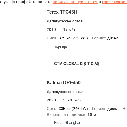
 тука, ја прифаќате нашата
политика на приватност
и
корисничкиот
Terex TFC45H
Далекусежен слагач
2010
17 м/ч
Сила
325 кс (239 kW)
Гориво
дизел
Турција
GTM GLOBAL DIŞ TİÇ AŞ
Kalmar DRF450
Далекусежен слагач
2020
3.600 м/ч
Сила
335 кс (246 kW)
Гориво
дизел
Но
Висина на подигање
16 м
Кина, Shanghai