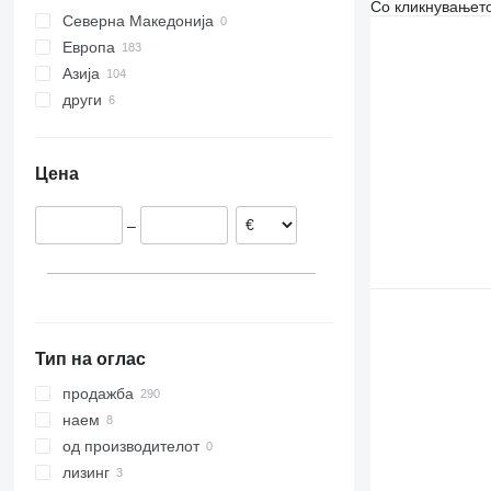
Со кликнувањето
Северна Македонија
Европа
Азија
Холандија
други
Германија
Кина
Данска
Обединети Арапски Емирати
Украина
Италија
Аргентина
Узбекистан
Цена
Обединето Кралство
Турција
Полска
Саудиска Арабија
–
Литванија
Израел
Австрија
прикажи се
Тип на оглас
продажба
наем
од производителот
лизинг