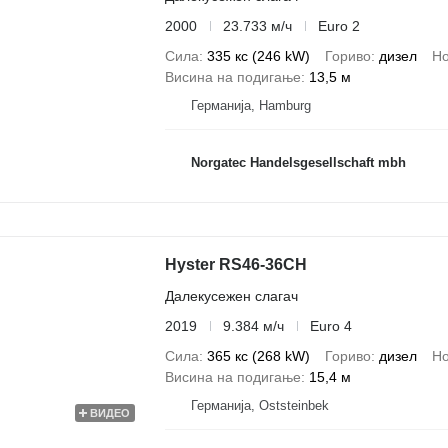
2000
23.733 м/ч
Euro 2
Сила
335 кс (246 kW)
Гориво
дизел
Но
Висина на подигање
13,5 м
Германија, Hamburg
Norgatec Handelsgesellschaft mbh
Hyster RS46-36CH
Далекусежен слагач
2019
9.384 м/ч
Euro 4
Сила
365 кс (268 kW)
Гориво
дизел
Но
Висина на подигање
15,4 м
Германија, Oststeinbek
ВИДЕО