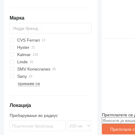
Марка
CVS Ferrari
Hyster
F378
CS
Kalmar
F478
RS
Linde
F481
DRD
SMV
SMV Konecranes
F500
DRF
ML1812R
Sany
DRG
4632 TC5
прикажи се
RTD
SC
SRSC
FM
TFC
SMV
Локација
Претплатете се 
Пребарување во радиус
Претплати с