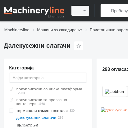
Machineryline
Машини за складирање
Пристанишни опре
Далекусежни слагачи
Категорија
293 огласа
полуприколки со ниска платформа
полуприколки за превоз на
контејнери
терминали камион влекачи
далекусежни слагачи
прикажи се