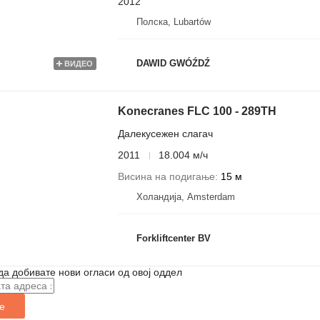
2012
Полска, Lubartów
DAWID GWÓŹDŹ
ВИДЕО
Konecranes FLC 100 - 289TH
Далекусежен слагач
2011
18.004 м/ч
Висина на подигање
15 м
Холандија, Amsterdam
Forkliftcenter BV
да добивате нови огласи од овој оддел
е