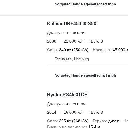
Norgatec Handelsgesellschaft mbh
Kalmar DRF450-65S5X
Далекусежен слагач
2008
21.000 м/ч
Euro 3
Сила
340 кс (250 kW)
Носивост
45.000 к
Германија, Hamburg
Norgatec Handelsgesellschaft mbh
Hyster RS45-31CH
Далекусежен слагач
2014
16.000 м/ч
Euro 3
Сила
365 кс (268 kW)
Гориво
дизел
Но
Висина на подигање
15,4 м