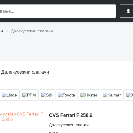
ми
Далекусежни слагачи
:
Далекусежни слагачи
CVS Ferrari F 258.6
Далекусежен слагач