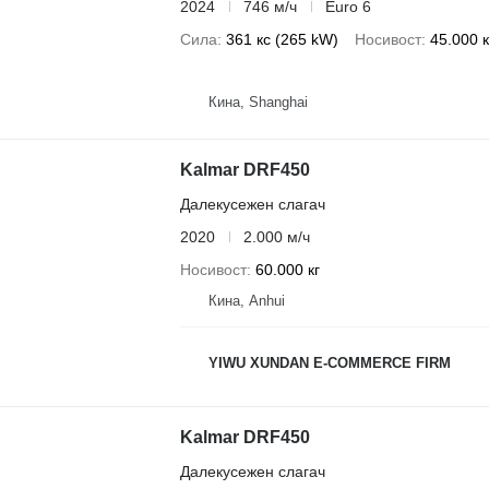
2024
746 м/ч
Euro 6
Сила
361 кс (265 kW)
Носивост
45.000 к
Кина, Shanghai
Kalmar DRF450
Далекусежен слагач
2020
2.000 м/ч
Носивост
60.000 кг
Кина, Anhui
YIWU XUNDAN E-COMMERCE FIRM
Kalmar DRF450
Далекусежен слагач