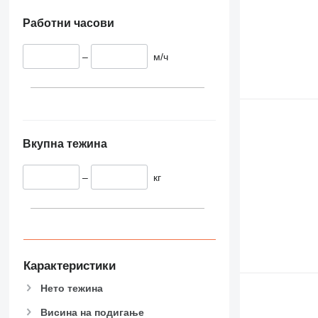
Работни часови
–
м/ч
Вкупна тежина
–
кг
Карактеристики
Нето тежина
Висина на подигање