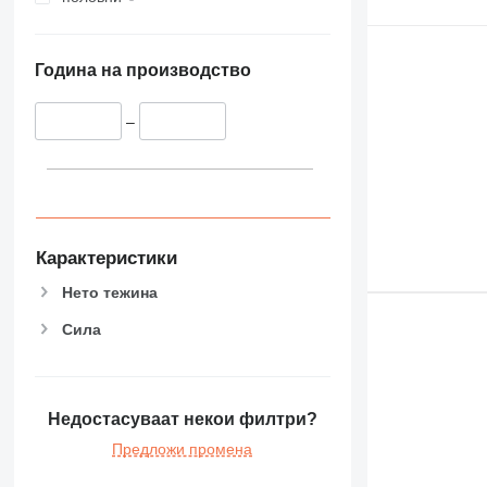
Година на производство
–
Карактеристики
Нето тежина
Сила
Недостасуваат некои филтри?
Предложи промена