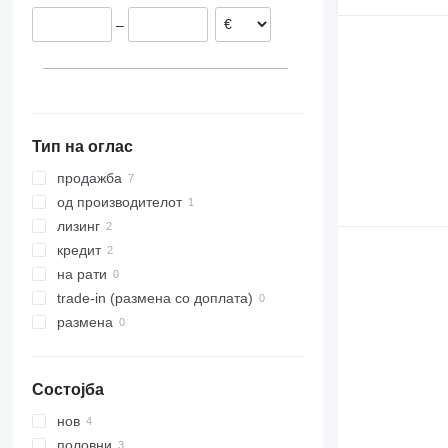
Албанија
–
Тип на оглас
продажба
од производителот
лизинг
кредит
на рати
trade-in (размена со доплата)
размена
Состојба
нов
половни