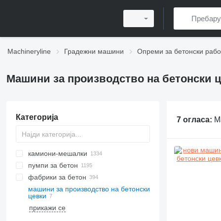
Machineryline
Градежни машини
Опреми за бетонски рабо
Машини за производство на бетонски 
Категорија
7 огласа:
М
камиони-мешалки
пумпи за бетон
фабрики за бетон
машини за производство на бетонски
мобилни фабрики за бетон
цевки
стационарни фабрики за бетон
прикажи се
компактни фабрика за бетон