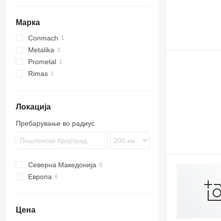
Марка
Conmach
Metalika
Prometal
Rimas
Локација
Пребарување во радиус
Северна Македонија
Европа
Србија
Германија
Цена
Италија