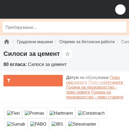
Градежни машини
Опреми за бетонски работи
Сил
Силоси за цемент
80 огласа:
Силоси за цемент
Датум на објавување
Прво
најскапите
Прво најевтините
Година на производство -
прво новите
Година на
производство - прво старите