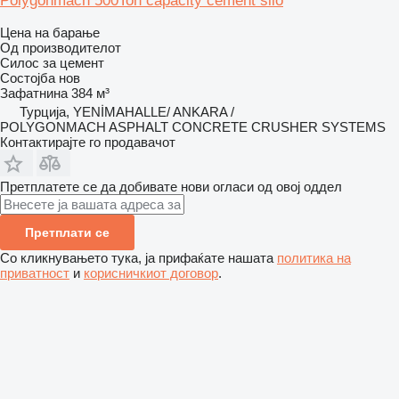
Polygonmach 500Ton capacity cement silo
Цена на барање
Од производителот
Силос за цемент
Состојба
нов
Зафатнина
384 м³
Турција, YENİMAHALLE/ ANKARA /
POLYGONMACH ASPHALT CONCRETE CRUSHER SYSTEMS
Контактирајте го продавачот
Претплатете се да добивате нови огласи од овој оддел
Претплати се
Со кликнувањето тука, ја прифаќате нашата
политика на
приватност
и
корисничкиот договор
.