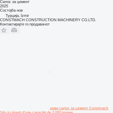
Силос за цемент
2025
Состојба
нов
Турција, İzmir
CONSTMACH CONSTRUCTION MACHINERY CO.LTD.
Контактирајте го продавачот
нови силос за цемент Constmach
Silo à ciment d'une capacité de 2 000 tonnes