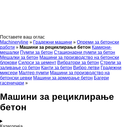
Поставете ваш оглас
Machineryline
»
Градежни машини
»
Опреми за бетонски
работи
»
Машини за рециклирање бетон
Камиони-
мешалки
Пумпи за бетон
Стационарни пумпи за бетон
Мешалки за бетон
Машини за производство на бетонски
блокови
Силоси за цемент
Вибратори за бетон
Стрели за
заливање со бетон
Канти за бетон
Вибро летви
Градежни
миксери
Малтер пумпи
Машини за производство на
бетонски цевки
Машини за армирање бетон
Багери
гасеничари
»
Машини за рециклирање
бетон
Категорија