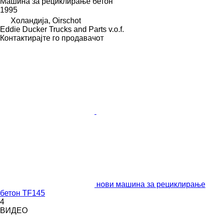
Машина за рециклирање бетон
1995
Холандија, Oirschot
Eddie Ducker Trucks and Parts v.o.f.
Контактирајте го продавачот
нови машина за рециклирање
бетон TF145
4
ВИДЕО