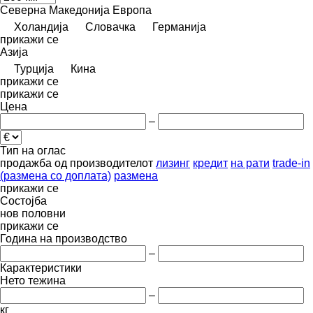
Северна Македонија
Европа
Холандија
Словачка
Германија
прикажи се
Азија
Турција
Кина
прикажи се
прикажи се
Цена
–
Тип на оглас
продажба
од производителот
лизинг
кредит
на рати
trade-in
(размена со доплата)
размена
прикажи се
Состојба
нов
половни
прикажи се
Година на производство
–
Карактеристики
Нето тежина
–
кг