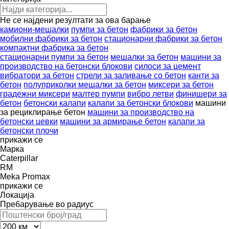
Не се најдени резултати за ова барање
камиони-мешалки
пумпи за бетон
фабрики за бетон
мобилни фабрики за бетон
стационарни фабрики за бетон
компактни фабрика за бетон
стационарни пумпи за бетон
мешалки за бетон
машини за
производство на бетонски блокови
силоси за цемент
вибратори за бетон
стрели за заливање со бетон
канти за
бетон
полуприколки мешалки за бетон
миксери за бетон
градежни миксери
малтер пумпи
вибро летви
финишери за
бетон
бетонски калапи
калапи за бетонски блокови
машини
за рециклирање бетон
машини за производство на
бетонски цевки
машини за армирање бетон
калапи за
бетонски плочи
прикажи се
Марка
Caterpillar
RM
Meka
Promax
прикажи се
Локација
Пребарување во радиус