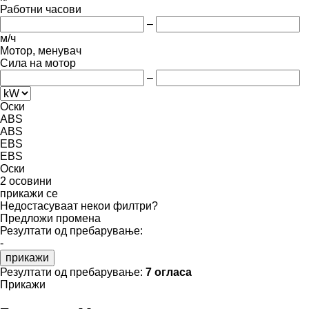
Работни часови
–
м/ч
Мотор, менувач
Сила на мотор
–
Оски
ABS
ABS
EBS
EBS
Оски
2 осовини
прикажи се
Недостасуваат некои филтри?
Предложи промена
Резултати од пребарување:
-
прикажи
Резултати од пребарување:
7 огласа
Прикажи