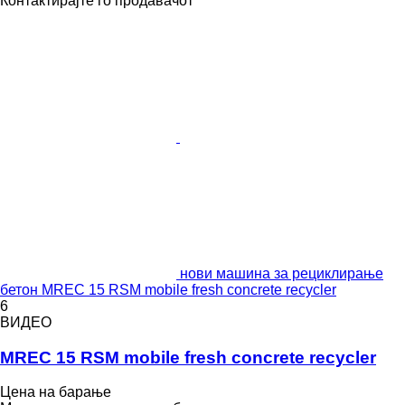
Контактирајте го продавачот
нови машина за рециклирање
бетон MREC 15 RSM mobile fresh concrete recycler
6
ВИДЕО
MREC 15 RSM mobile fresh concrete recycler
Цена на барање