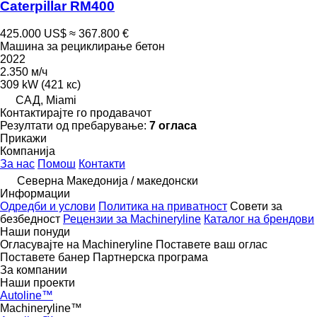
Caterpillar RM400
425.000 US$
≈ 367.800 €
Машина за рециклирање бетон
2022
2.350 м/ч
309 kW (421 кс)
САД, Miami
Контактирајте го продавачот
Резултати од пребарување:
7 огласа
Прикажи
Компанија
За нас
Помош
Контакти
Северна Македонија / македонски
Информации
Одредби и услови
Политика на приватност
Совети за
безбедност
Рецензии за Machineryline
Каталог на брендови
Наши понуди
Огласувајте на Machineryline
Поставете ваш оглас
Поставете банер
Партнерска програма
За компании
Наши проекти
Autoline™
Machineryline™