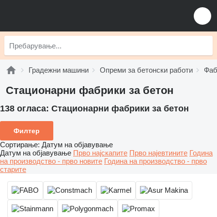
Градежни машини
Опреми за бетонски работи
Фаб
Стационарни фабрики за бетон
138 огласа:
Стационарни фабрики за бетон
Филтер
Сортирање
:
Датум на објавување
Датум на објавување
Прво најскапите
Прво најевтините
Година
на производство - прво новите
Година на производство - прво
старите