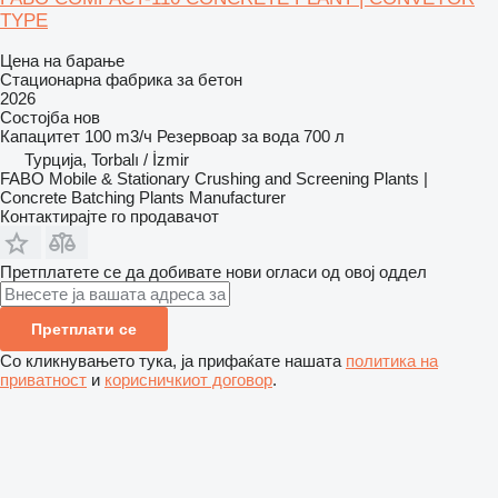
TYPE
Цена на барање
Стационарна фабрика за бетон
2026
Состојба
нов
Капацитет
100 m3/ч
Резервоар за вода
700 л
Турција, Torbalı / İzmir
FABO Mobile & Stationary Crushing and Screening Plants |
Concrete Batching Plants Manufacturer
Контактирајте го продавачот
Претплатете се да добивате нови огласи од овој оддел
Претплати се
Со кликнувањето тука, ја прифаќате нашата
политика на
приватност
и
корисничкиот договор
.