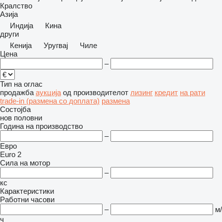
Кралство
Азија
Индија
Кина
други
Кенија
Уругвај
Чиле
Цена
–
Тип на оглас
продажба
аукција
од производителот
лизинг
кредит
на рати
trade-in (размена со доплата)
размена
Состојба
нов
половни
Година на производство
–
Евро
Euro 2
Сила на мотор
–
кс
Карактеристики
Работни часови
–
м/
ч