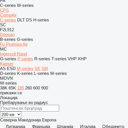
PA
C-series
M-series
CPS
CompAir
C-series
DLT
DS
H-series
SC
F2L912
Doosan
B-series
G-series
Fu Promise Air
MC
Ingersoll Rand
G-series
P-series
R-series
T-series
VHP
XHP
Kaeser
AS
ESD
M-series
SK
SM
D-series
K-series
L-series
M-series
MDVN
W-series
38K
65K
185
260
600
900
прикажи се
Локација
Пребарување во радиус
Северна Македонија
Европа
Литванија
Франција
Шпанија
Италија
Обединето