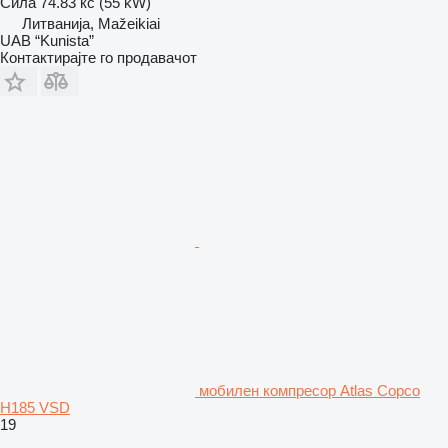
Сила
74.83 кс (55 kW)
Литванија, Mažeikiai
UAB “Kunista”
Контактирајте го продавачот
мобилен компресор Atlas Copco
H185 VSD
19