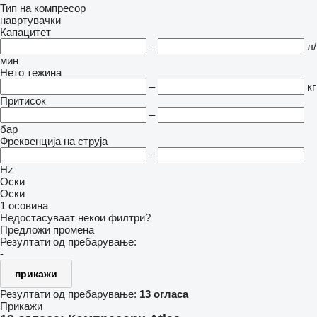
Тип на компресор
навртувачки
Капацитет
–
л/
мин
Нето тежина
–
кг
Притисок
–
бар
Фреквенција на струја
–
Hz
Оски
Оски
1 осовина
Недостасуваат некои филтри?
Предложи промена
Резултати од пребарување:
-
прикажи
Резултати од пребарување:
13 огласа
Прикажи