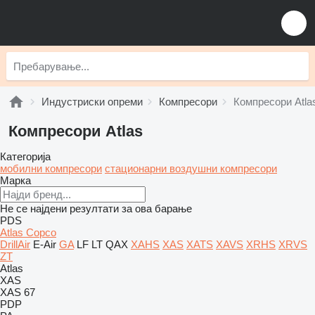
Индустриски опреми
Компресори
Компресори Atla
Компресори Atlas
Категорија
мобилни компресори
стационарни воздушни компресори
Марка
Не се најдени резултати за ова барање
PDS
Atlas Copco
DrillAir
E-Air
GA
LF
LT
QAX
XAHS
XAS
XATS
XAVS
XRHS
XRVS
ZT
Atlas
XAS
XAS 67
PDP