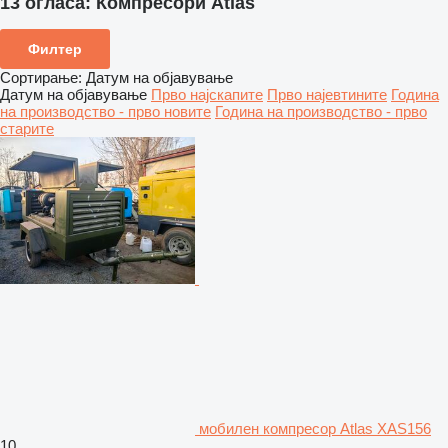
13 огласа:
Компресори Atlas
Филтер
Сортирање
:
Датум на објавување
Датум на објавување
Прво најскапите
Прво најевтините
Година
на производство - прво новите
Година на производство - прво
старите
мобилен компресор Atlas XAS156
10