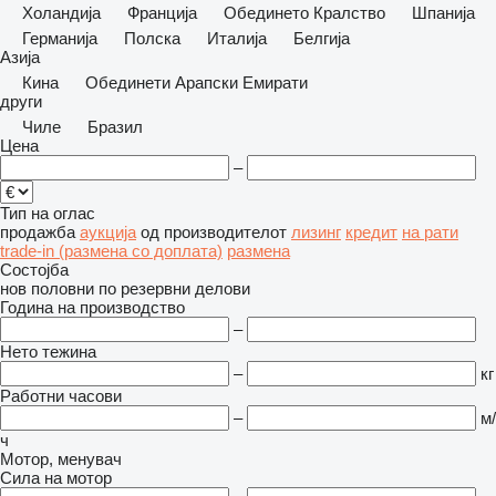
Холандија
Франција
Обединето Кралство
Шпанија
Германија
Полска
Италија
Белгија
Азија
Кина
Обединети Арапски Емирати
други
Чиле
Бразил
Цена
–
Тип на оглас
продажба
аукција
од производителот
лизинг
кредит
на рати
trade-in (размена со доплата)
размена
Состојба
нов
половни
по резервни делови
Година на производство
–
Нето тежина
–
кг
Работни часови
–
м/
ч
Мотор, менувач
Сила на мотор