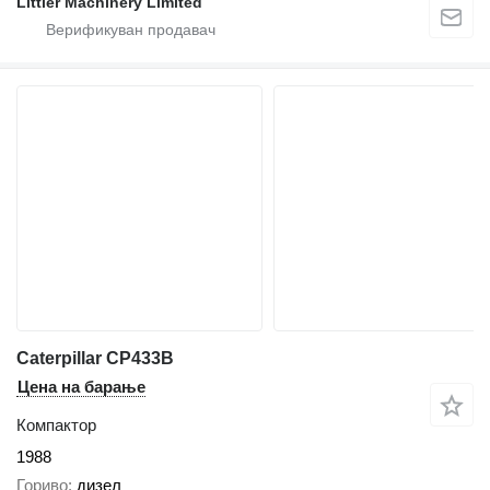
Littler Machinery Limited
Caterpillar CP433B
Цена на барање
Компактор
1988
Гориво
дизел