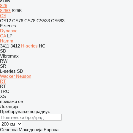
816B
826
826G
826K
CS
CS12
CS76
CS78
CS533
CS683
F-series
Dynapac
CA
LP
Hamm
3411
3412
H-series
HC
SD
Vibromax
RW
SR
L-series
SD
Wacker Neuson
RT
RT
TRC
XS
прикажи се
Локација
Пребарување во радиус
Северна Македонија
Европа