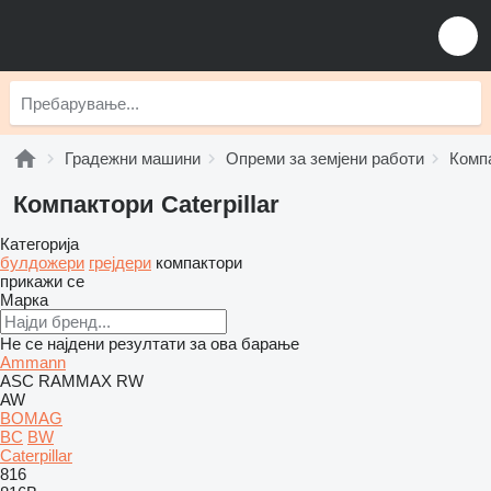
Градежни машини
Опреми за земјени работи
Комп
Компактори Caterpillar
Категорија
булдожери
грејдери
компактори
прикажи се
Марка
Не се најдени резултати за ова барање
Ammann
ASC
RAMMAX
RW
AW
BOMAG
BC
BW
Caterpillar
816