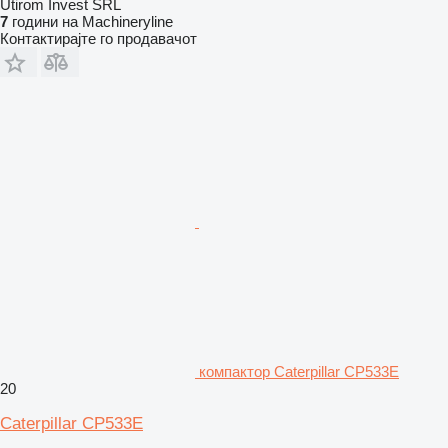
Utirom Invest SRL
7
години на Machineryline
Контактирајте го продавачот
компактор Caterpillar CP533E
20
Caterpillar CP533E