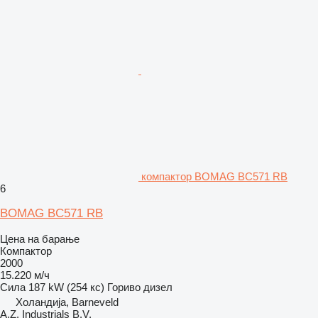
компактор BOMAG BC571 RB
6
BOMAG BC571 RB
Цена на барање
Компактор
2000
15.220 м/ч
Сила
187 kW (254 кс)
Гориво
дизел
Холандија, Barneveld
A.Z. Industrials B.V.