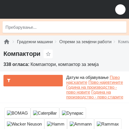
Градежни машини
Опреми за земјени работи
Комп
Компактори
338 огласа:
Компактори, компактор за земја
Датум на објавување
Прво
најскапите
Прво најевтините
Година на производство -
прво новите
Година на
производство - прво старите