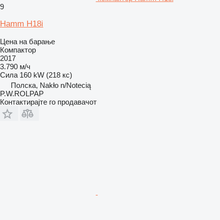
9
Hamm H18i
Цена на барање
Компактор
2017
3.790 м/ч
Сила
160 kW (218 кс)
Полска, Nakło n/Notecią
P.W.ROLPAP
Контактирајте го продавачот