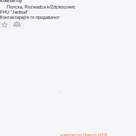
Компактор
Полска, Rozwadza k/Zdzieszowic
FHU "Janbud"
Контактирајте го продавачот
компактор Hamm H18i