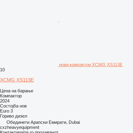
нови компактор XCMG XS113E
10
XCMG XS113E
Цена на барање
Компактор
2024
Состојба
нов
Euro 3
Гориво
дизел
Обединети Арапски Емирати, Dubai
cxzheavyequipment
Контактирајте го продавачот