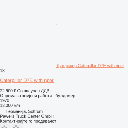
булдожер Caterpillar D7E with riper
18
Caterpillar D7E with riper
22.900 €
Со вклучен ДДВ
Опрема за земјени работи - булдожер
1970
13.000 м/ч
Германија, Sottrum
Pawel‘s Truck Center GmbH
Контактирајте го продавачот