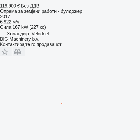
119.900 €
Без ДДВ
Опрема за земјени работи - булдожер
2017
6.922 м/ч
Сила
167 kW (227 кс)
Холандија, Velddriel
BIG Machinery b.v.
Контактирајте го продавачот