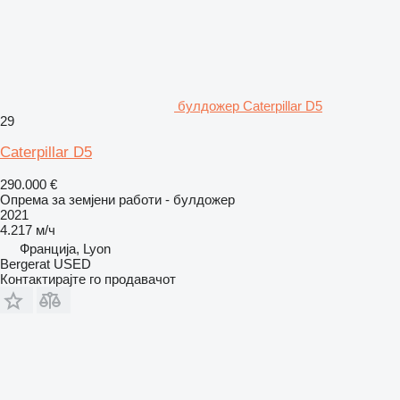
булдожер Caterpillar D5
29
Caterpillar D5
290.000 €
Опрема за земјени работи - булдожер
2021
4.217 м/ч
Франција, Lyon
Bergerat USED
Контактирајте го продавачот