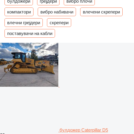
булдожери
грејдери
вибро плочи
компактори
вибро набивачи
влечени скрепери
влечни грејдери
скрепери
поставувачи на кабли
булдожер Caterpillar D5