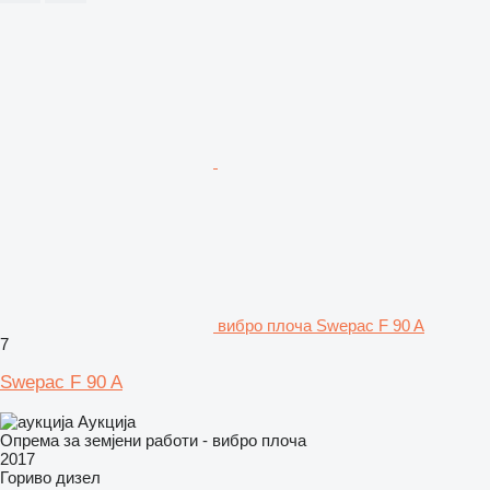
вибро плоча Swepac F 90 A
7
Swepac F 90 A
Аукција
Опрема за земјени работи - вибро плоча
2017
Гориво
дизел