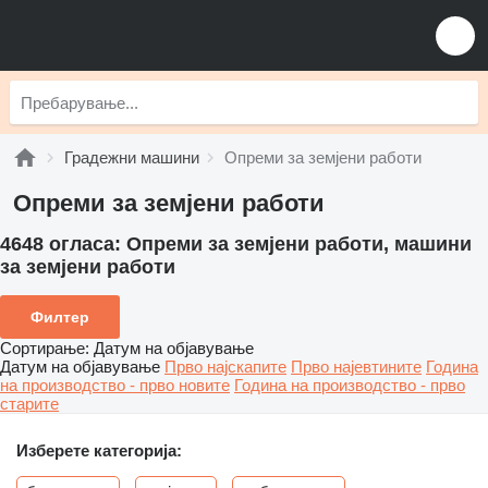
Градежни машини
Опреми за земјени работи
Опреми за земјени работи
4648 огласа:
Опреми за земјени работи, машини
за земјени работи
Филтер
Сортирање
:
Датум на објавување
Датум на објавување
Прво најскапите
Прво најевтините
Година
на производство - прво новите
Година на производство - прво
старите
Изберете категорија: