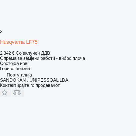
3
Husqvarna LF75
2.342 €
Со вклучен ДДВ
Опрема за земјени работи - вибро плоча
Состојба
нов
Гориво
бензин
Португалија
SANDOKAN , UNIPESSOAL LDA
Контактирајте го продавачот