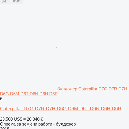
булдожер Caterpillar D7G D7R D7H
D6G D6M D6T D6N D6H D6R
6
Caterpillar D7G D7R D7H D6G D6M D6T D6N D6H D6R
23.500 US$
≈ 20.340 €
Опрема за земјени работи - булдожер
2019