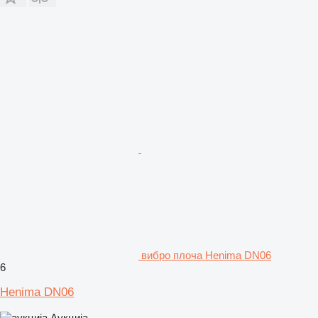
вибро плоча Henima DN06
6
Henima DN06
Аукција