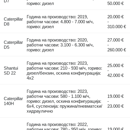
D7
гориво: дизел
50.000 €
Година на производство: 2019,
20.000 €
Caterpillar
работни часови: 4.800 - 7.000 м/ч,
-
D8
гориво: дизел
310.000 €
Година на производство: 2020,
27.000 €
Caterpillar
работни часови: 3.100 - 6.300 м/ч,
-
D5
гориво: дизел
260.000 €
Година на производство: 2023,
25.000 €
Shantui
работни часови: 210 - 930 м/ч, гориво:
-
SD 22
дизел/бензин, оскина конфигурација:
42.000 €
4x2
Година на производство: 2023,
работни часови: 580 - 1.100 м/ч,
19.000 €
Caterpillar
гориво: дизел, оскина конфигурација:
-
140H
6x4, суспензија: пружина/пневматски/
23.000 €
хидраулично
Година на производство: 2022,
работни часови: 780 - 950 м/ч, гориво:
19.000 €