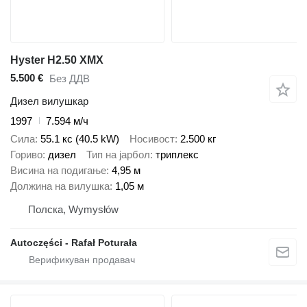
Hyster H2.50 XMX
5.500 €
Без ДДВ
Дизел вилушкар
1997
7.594 м/ч
Сила
55.1 кс (40.5 kW)
Носивост
2.500 кг
Гориво
дизел
Тип на јарбол
триплекс
Висина на подигање
4,95 м
Должина на вилушка
1,05 м
Полска, Wymysłów
Autoczęści - Rafał Poturała