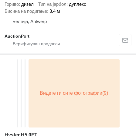
Гориво
дизел
Тип на јарбол
дуплекс
Висина на подигање
3,4 м
Белгија, Antwerp
AuctionPort
Hyster H5.0FT