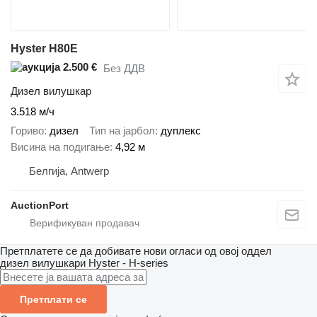
Hyster H80E
2.500 €
Без ДДВ
Дизел вилушкар
3.518 м/ч
Гориво
дизел
Тип на јарбол
дуплекс
Висина на подигање
4,92 м
Белгија, Antwerp
AuctionPort
Претплатете се да добивате нови огласи од овој оддел
дизел вилушкари
Hyster - H-series
Претплати се