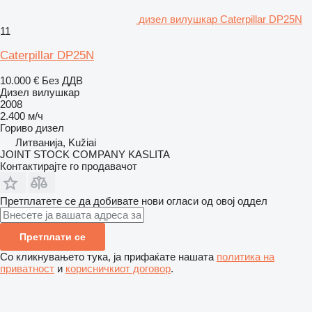
дизел вилушкар Caterpillar DP25N
11
Caterpillar DP25N
10.000 €
Без ДДВ
Дизел вилушкар
2008
2.400 м/ч
Гориво
дизел
Литванија, Kužiai
JOINT STOCK COMPANY KASLITA
Контактирајте го продавачот
Претплатете се да добивате нови огласи од овој оддел
Претплати се
Со кликнувањето тука, ја прифаќате нашата
политика на
приватност
и
корисничкиот договор
.