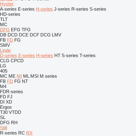
Hyster
A-series
E-series
H-series
J-series
R-series
S-series
HD-series
TLT
MC
DFG
EFG
TFG
DB
DCD
DCE
DCF
DCG
LMV
FB
FD
FG
SMV
Linde
D-series
E-series
H-series
HT
S-series
T-series
CLG
CPCD
LG
405
MC
ME
MI
ML
MSI
M series
FB
FD
FG
NT
M4
FDR-series
FD
FJ
DI
XD
Ergos
T30
VTDD
SL
DFG
RH
Still
R-series
RC
RX