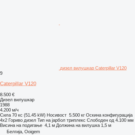
дизел вилушкар Caterpillar V120
9
Caterpillar V120
8.500 €
Дизел вилушкар
1988
4.200 м/ч
Сила
70 кс (51.45 kW)
Носивост
5.500 кг
Оскина конфигурација
4x2
Гориво
дизел
Тип на јарбол
триплекс
Слободен од
4.100 мм
Висина на подигање
4,1 м
Должина на вилушка
1,5 м
Белгија, Ooigem