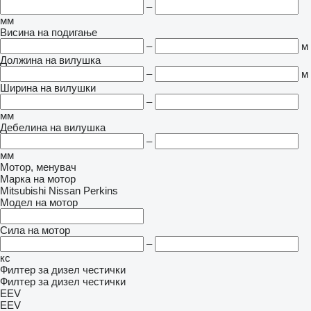
–
мм
Висина на подигање
–
м
Должина на вилушка
–
м
Ширина на вилушки
–
мм
Дебелина на вилушка
–
мм
Мотор, менувач
Марка на мотор
Mitsubishi
Nissan
Perkins
Модел на мотор
Сила на мотор
–
кс
Филтер за дизел честички
Филтер за дизел честички
EEV
EEV