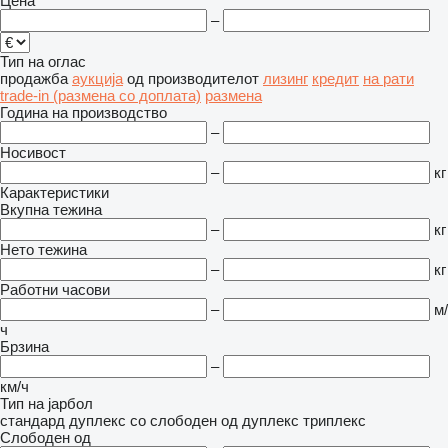
Цена
–
Тип на оглас
продажба
аукција
од производителот
лизинг
кредит
на рати
trade-in (размена со доплата)
размена
Година на производство
–
Носивост
–
кг
Карактеристики
Вкупна тежина
–
кг
Нето тежина
–
кг
Работни часови
–
м/
ч
Брзина
–
км/ч
Тип на јарбол
стандард
дуплекс со слободен од
дуплекс
триплекс
Слободен од