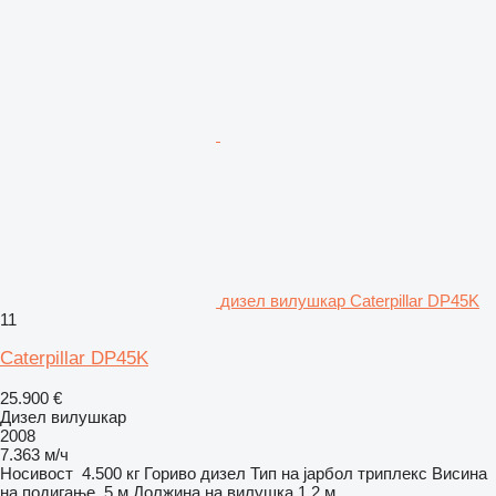
дизел вилушкар Caterpillar DP45K
11
Caterpillar DP45K
25.900 €
Дизел вилушкар
2008
7.363 м/ч
Носивост
4.500 кг
Гориво
дизел
Тип на јарбол
триплекс
Висина
на подигање
5 м
Должина на вилушка
1,2 м