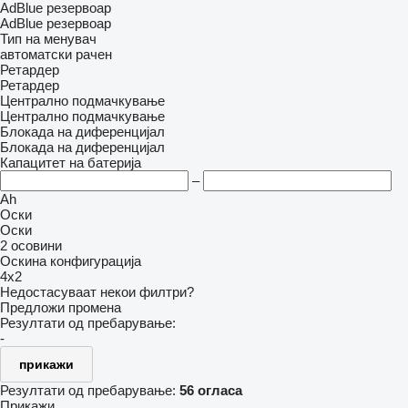
AdBlue резервоар
AdBlue резервоар
Тип на менувач
автоматски
рачен
Ретардер
Ретардер
Централно подмачкување
Централно подмачкување
Блокада на диференцијал
Блокада на диференцијал
Капацитет на батерија
–
Ah
Оски
Оски
2 осовини
Оскина конфигурација
4x2
Недостасуваат некои филтри?
Предложи промена
Резултати од пребарување:
-
прикажи
Резултати од пребарување:
56 огласа
Прикажи