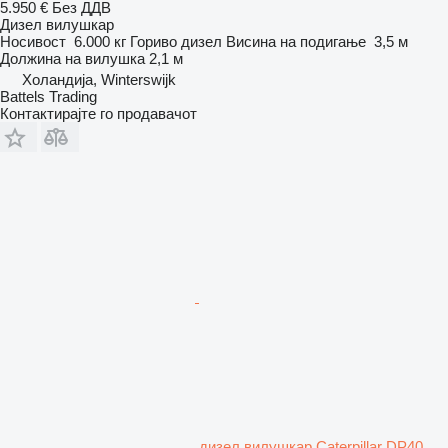
5.950 €
Без ДДВ
Дизел вилушкар
Носивост
6.000 кг
Гориво
дизел
Висина на подигање
3,5 м
Должина на вилушка
2,1 м
Холандија, Winterswijk
Battels Trading
Контактирајте го продавачот
дизел вилушкар Caterpillar DP40