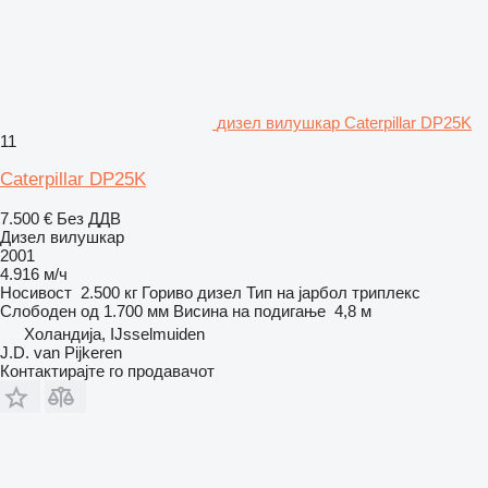
дизел вилушкар Caterpillar DP25K
11
Caterpillar DP25K
7.500 €
Без ДДВ
Дизел вилушкар
2001
4.916 м/ч
Носивост
2.500 кг
Гориво
дизел
Тип на јарбол
триплекс
Слободен од
1.700 мм
Висина на подигање
4,8 м
Холандија, IJsselmuiden
J.D. van Pijkeren
Контактирајте го продавачот