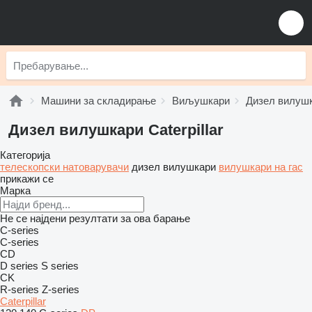
Машини за складирање
Виљушкари
Дизел вилуш
Дизел вилушкари Caterpillar
Категорија
телескопски натоварувачи
дизел вилушкари
вилушкари на гас
прикажи се
Марка
Не се најдени резултати за ова барање
C-series
C-series
CD
D series
S series
CK
R-series
Z-series
Caterpillar