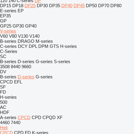
120
140
C-series
DP
DP15
DP18
DP25
DP30
DP35
DP40
DP45
DP50
DP70
DP80
E-series
EP
EP35
GP
GP25
GP30
GP40
V-series
V60
V80
V130
V140
B-series
DRAGO
M-series
C-series
DCY
DPL
DPM
GTS
H-series
C-Series
SC
B-series
D-series
G-series
S-series
3508
8440
9660
DV
B-series
D-series
G-series
CPCD
EFL
SF
FD
H-series
500
AC
HDF
A-series
CPCD
CPD
CPQD
XF
4460
7440
Heli
CPCD
CPD
FD
K-series