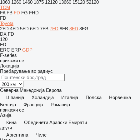
1060
1260
1460
1875
12120
13660
15120
52120
TCM
FA
FB
FD
FG
FHD
FD
Toyota
2FD
4FD
5FD
6FD
7FB
7FD
8FB
8FD
8FG
DX
FD
120
FD
ERC
ERP
GDP
F-series
прикажи се
Локација
Пребарување во радиус
Северна Македонија
Европа
Шпанија
Холандија
Италија
Полска
Норвешка
Белгија
Франција
Романија
прикажи се
Азија
Кина
Обединети Арапски Емирати
други
Аргентина
Чиле