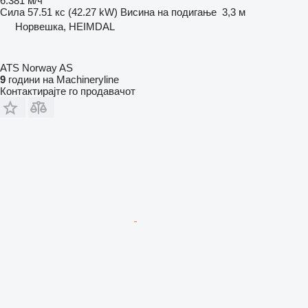
6.381 м/ч
Сила
57.51 кс (42.27 kW)
Висина на подигање
3,3 м
Норвешка, HEIMDAL
ATS Norway AS
9
години на Machineryline
Контактирајте го продавачот