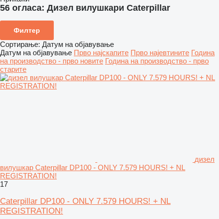
56 огласа:
Дизел вилушкари Caterpillar
Филтер
Сортирање
:
Датум на објавување
Датум на објавување
Прво најскапите
Прво најевтините
Година
на производство - прво новите
Година на производство - прво
старите
дизел
вилушкар Caterpillar DP100 - ONLY 7.579 HOURS! + NL
REGISTRATION!
17
Caterpillar DP100 - ONLY 7.579 HOURS! + NL
REGISTRATION!