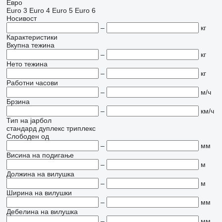
Евро
Euro 3
Euro 4
Euro 5
Euro 6
Носивост
–
кг
Карактеристики
Вкупна тежина
–
кг
Нето тежина
–
кг
Работни часови
–
м/ч
Брзина
–
км/ч
Тип на јарбол
стандард
дуплекс
триплекс
Слободен од
–
мм
Висина на подигање
–
м
Должина на вилушка
–
м
Ширина на вилушки
–
мм
Дебелина на вилушка
–
мм