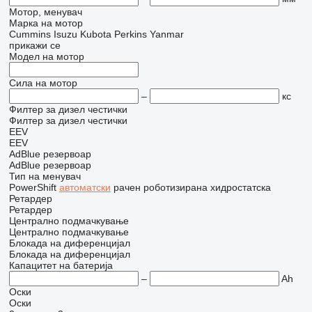
Мотор, менувач
Марка на мотор
Cummins
Isuzu
Kubota
Perkins
Yanmar
прикажи се
Модел на мотор
Сила на мотор
–
кс
Филтер за дизел честички
Филтер за дизел честички
EEV
EEV
AdBlue резервоар
AdBlue резервоар
Тип на менувач
PowerShift
автоматски
рачен
роботизирана
хидростатска
Ретардер
Ретардер
Централно подмачкување
Централно подмачкување
Блокада на диференцијал
Блокада на диференцијал
Капацитет на батерија
–
Ah
Оски
Оски