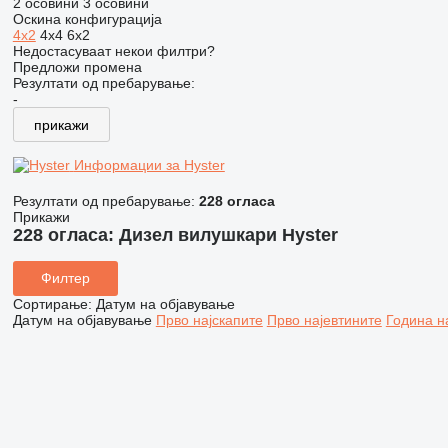
2 осовини
3 осовини
Оскина конфигурација
4x2
4x4
6x2
Недостасуваат некои филтри?
Предложи промена
Резултати од пребарување:
-
прикажи
Информации за Hyster
Резултати од пребарување:
228 огласа
Прикажи
228 огласа:
Дизел вилушкари Hyster
Филтер
Сортирање
:
Датум на објавување
Датум на објавување
Прво најскапите
Прво најевтините
Година н