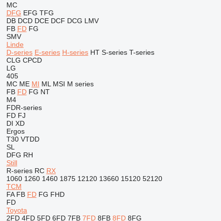
MC
DFG
EFG
TFG
DB
DCD
DCE
DCF
DCG
LMV
FB
FD
FG
SMV
Linde
D-series
E-series
H-series
HT
S-series
T-series
CLG
CPCD
LG
405
MC
ME
MI
ML
MSI
M series
FB
FD
FG
NT
M4
FDR-series
FD
FJ
DI
XD
Ergos
T30
VTDD
SL
DFG
RH
Still
R-series
RC
RX
1060
1260
1460
1875
12120
13660
15120
52120
TCM
FA
FB
FD
FG
FHD
FD
Toyota
2FD
4FD
5FD
6FD
7FB
7FD
8FB
8FD
8FG