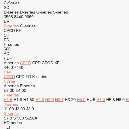
C-Series
SC
B-series
D-series
G-series
S-series
3508
8440
9660
DV
D-series
G-series
CPCD
EFL
SF
FD
H-series
500
AC
HDF
A-series
CPCD
CPD
CPQD
XF
4460
7440
Heli
CPCD
CPD
FD
K-series
Hyster
A-series
E-series
E2.00
E4.00
H-series
H1.6
H1.8
H1.50
H2.5
H3.0
H3.5
H3.20
H4.0
H4.5
H5.0
H5.5
H6.0
H
J-series
J1.60
J2.00
J3.0
S-series
S7.0
S7.00
S150A
HD-series
TLT