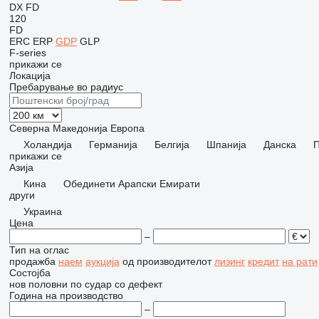
DX
FD
120
FD
ERC
ERP
GDP
GLP
F-series
прикажи се
Локација
Пребарување во радиус
Северна Македонија
Европа
Холандија
Германија
Белгија
Шпанија
Данска
П
прикажи се
Азија
Кина
Обединети Арапски Емирати
други
Украина
Цена
–
Тип на оглас
продажба
наем
аукција
од производителот
лизинг
кредит
на рати
Состојба
нов
половни
по судар
со дефект
Година на производство
–