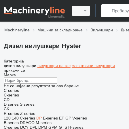
Machineryline
Машини за складирање
Виљушкари
Диз
Дизел вилушкари Hyster
Категорија
дизел вилушкари
вилушкари на гас
електрични вилушкари
прикажи се
Марка
Не се најдени резултати за ова барање
C-series
C-series
CD
D series
S series
CK
R-series
Z-series
120
140
C-series
DP
E-series
EP
GP
V-series
B-series
DRAGO
M-series
C-series
DCY
DPL
DPM
GPM
GTS
H-series