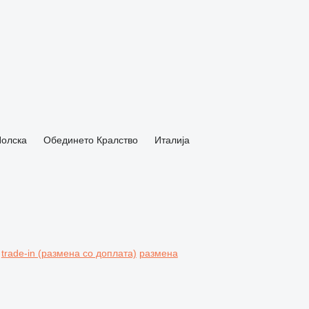
олска
Обединето Кралство
Италија
trade-in (размена со доплата)
размена