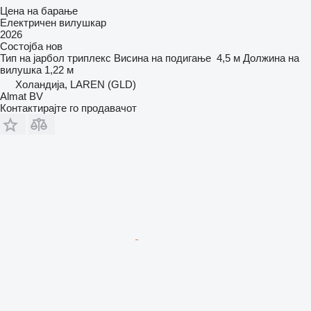
Цена на барање
Електричен вилушкар
2026
Состојба
нов
Тип на јарбол
триплекс
Висина на подигање
4,5 м
Должина на
вилушка
1,22 м
Холандија, LAREN (GLD)
Almat BV
Контактирајте го продавачот