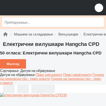
Машини за складирање
Виљушкари
Електрични 
Електрични вилушкари Hangcha CPD
50 огласа:
Електрични вилушкари Hangcha CPD
Филтер
Сортирање
:
Датум на објавување
Датум на објавување
Прво најскапите
Прво најевтините
Година
на производство - прво новите
Година на производство - прво
старите