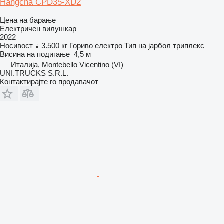
Hangcha CPD35-XD2
Цена на барање
Електричен вилушкар
2022
Носивост
3.500 кг
Гориво
електро
Тип на јарбол
триплекс
Висина на подигање
4,5 м
Италија, Montebello Vicentino (VI)
UNI.TRUCKS S.R.L.
Контактирајте го продавачот