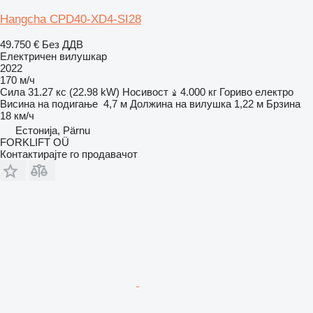
Hangcha CPD40-XD4-SI28
49.750 €
Без ДДВ
Електричен вилушкар
2022
170 м/ч
Сила
31.27 кс (22.98 kW)
Носивост
4.000 кг
Гориво
електро
Висина на подигање
4,7 м
Должина на вилушка
1,22 м
Брзина
18 км/ч
Естонија, Pärnu
FORKLIFT OÜ
Контактирајте го продавачот