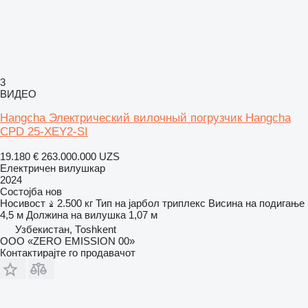
3
ВИДЕО
Hangcha Электрический вилочный погрузчик Hangcha
CPD 25-XEY2-SI
19.180 €
263.000.000 UZS
Електричен вилушкар
2024
Состојба
нов
Носивост
2.500 кг
Тип на јарбол
триплекс
Висина на подигање
4,5 м
Должина на вилушка
1,07 м
Узбекистан, Тоshkent
ООО «ZERO EMISSION 00»
Контактирајте го продавачот