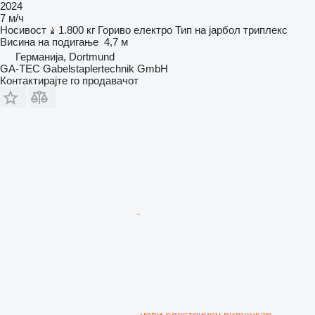
2024
7 м/ч
Носивост
1.800 кг
Гориво
електро
Тип на јарбол
триплекс
Висина на подигање
4,7 м
Германија, Dortmund
GA-TEC Gabelstaplertechnik GmbH
Контактирајте го продавачот
нови електричен вилушкар