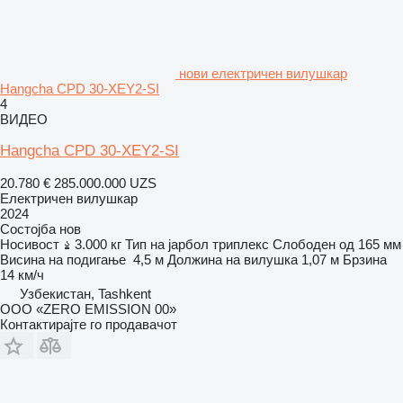
нови електричен вилушкар
Hangcha CPD 30-XEY2-SI
4
ВИДЕО
Hangcha CPD 30-XEY2-SI
20.780 €
285.000.000 UZS
Електричен вилушкар
2024
Состојба
нов
Носивост
3.000 кг
Тип на јарбол
триплекс
Слободен од
165 мм
Висина на подигање
4,5 м
Должина на вилушка
1,07 м
Брзина
14 км/ч
Узбекистан, Tashkent
ООО «ZERO EMISSION 00»
Контактирајте го продавачот