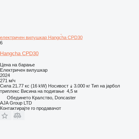
електричен вилушкар Hangcha CPD30
6
Hangcha CPD30
Цена на барање
Електричен вилушкар
2024
271 м/ч
Сила
21.77 кс (16 kW)
Носивост
3.000 кг
Тип на јарбол
триплекс
Висина на подигање
4,5 м
Обединето Кралство, Doncaster
AJA Group LTD
Контактирајте го продавачот