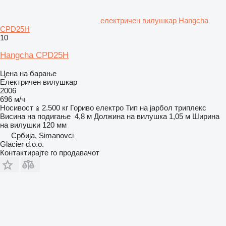
електричен вилушкар Hangcha
CPD25H
10
Hangcha CPD25H
Цена на барање
Електричен вилушкар
2006
696 м/ч
Носивост
2.500 кг
Гориво
електро
Тип на јарбол
триплекс
Висина на подигање
4,8 м
Должина на вилушка
1,05 м
Ширина
на вилушки
120 мм
Србија, Simanovci
Glacier d.o.o.
Контактирајте го продавачот