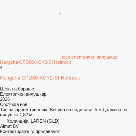
нови електричен вилушкар
Hangcha CPD80-XCY2-SI Heftruck
4
Hangcha CPD80-XCY2-SI Heftruck
Цена на барање
Електричен вилушкар
2026
Состојба
нов
Тип на јарбол
триплекс
Висина на подигање
5 м
Должина на
вилушка
1,82 м
Холандија, LAREN (GLD)
Almat BV
Контактирајте го продавачот