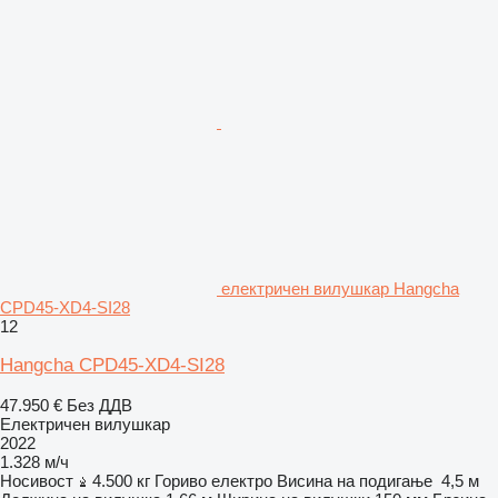
електричен вилушкар Hangcha
CPD45-XD4-SI28
12
Hangcha CPD45-XD4-SI28
47.950 €
Без ДДВ
Електричен вилушкар
2022
1.328 м/ч
Носивост
4.500 кг
Гориво
електро
Висина на подигање
4,5 м