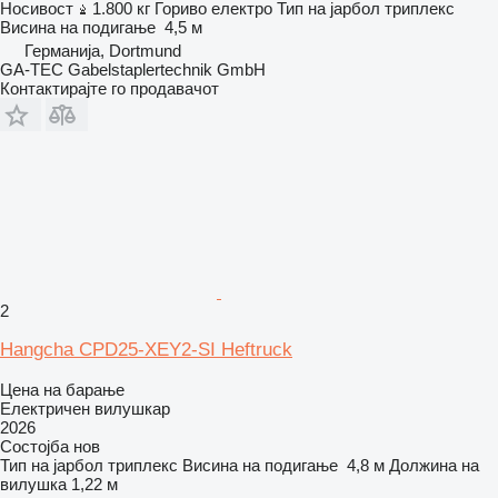
Носивост
1.800 кг
Гориво
електро
Тип на јарбол
триплекс
Висина на подигање
4,5 м
Германија, Dortmund
GA-TEC Gabelstaplertechnik GmbH
Контактирајте го продавачот
2
Hangcha CPD25-XEY2-SI Heftruck
Цена на барање
Електричен вилушкар
2026
Состојба
нов
Тип на јарбол
триплекс
Висина на подигање
4,8 м
Должина на
вилушка
1,22 м