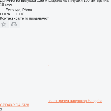
Должина на вилушка
1,66 м
Ширина на вилушки
150 мм
Брзина
18 км/ч
Естонија, Pärnu
FORKLIFT OÜ
Контактирајте го продавачот
електричен вилушкар Hangcha
CPD40-XD4-SI28
9