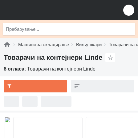
Машини за складирање
Виљушкари
Товарачи на 
Товарачи на контејнери Linde
8 огласа:
Товарачи на контејнери Linde