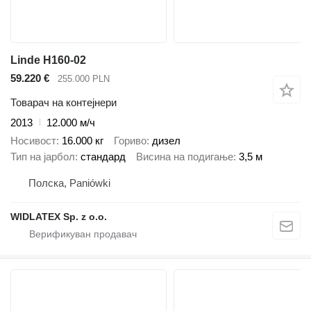
Linde H160-02
59.220 €
255.000 PLN
Товарач на контејнери
2013
12.000 м/ч
Носивост
16.000 кг
Гориво
дизел
Тип на јарбол
стандард
Висина на подигање
3,5 м
Полска, Paniówki
WIDLATEX Sp. z o.o.