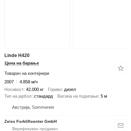
Linde H420
Цена на барање
Товарач на контејнери
2007
4.858 м/ч
Носивост
42.000 кг
Гориво
дизел
Тип на јарбол
стандард
Висина на подигање
5 м
Австрија, Sommerein
Zeiss Forkliftcenter GmbH