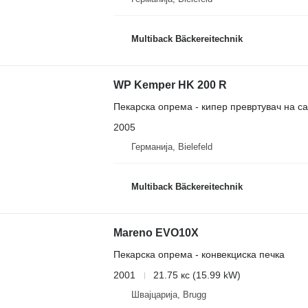
Multiback Bäckereitechnik
WP Kemper HK 200 R
Пекарска опрема - кипер превртувач на с
2005
Германија, Bielefeld
Multiback Bäckereitechnik
Mareno EVO10X
Пекарска опрема - конвекциска печка
2001
21.75 кс (15.99 kW)
Швајцарија, Brugg