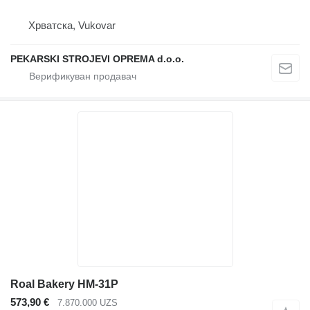
Хрватска, Vukovar
PEKARSKI STROJEVI OPREMA d.o.o.
Roal Bakery HM-31P
573,90 €
7.870.000 UZS