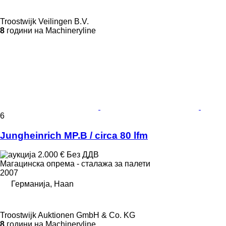
Troostwijk Veilingen B.V.
8
години на Machineryline
6
Jungheinrich MP.B / circa 80 lfm
2.000 €
Без ДДВ
Магацинска опрема - сталажа за палети
2007
Германија, Haan
Troostwijk Auktionen GmbH & Co. KG
8
години на Machineryline