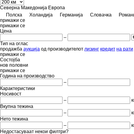
Северна Македонија
Европа
Полска
Холандија
Германија
Словачка
Роман
прикажи се
прикажи се
Цена
–
Тип на оглас
продажба
аукција
од производителот
лизинг
кредит
на рати
прикажи се
Состојба
нов
половни
прикажи се
Година на производство
–
Карактеристики
Носивост
–
к
Вкупна тежина
–
к
Нето тежина
–
к
Недостасуваат некои филтри?