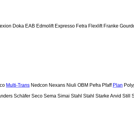
exion
Doka
EAB
Edmolift
Expresso
Fetra
Flexlift
Franke
Gourd
oco
Multi-Trans
Nedcon
Nexans
Niuli
OBM
Pefra
Pfaff
Plan
Poly
nders
Schäfer
Seco
Sema
Simai
Stahl
Stahl
Starke Arvid
Still