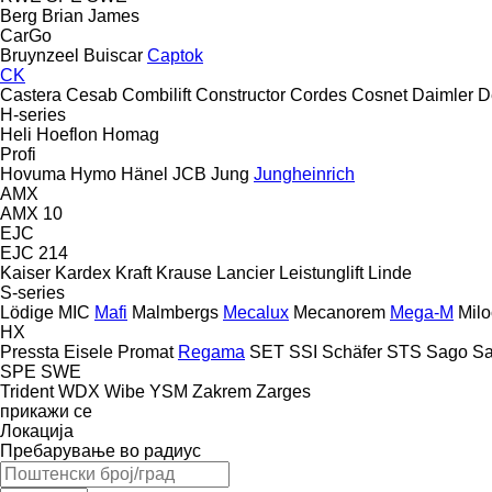
Berg
Brian James
CarGo
Bruynzeel
Buiscar
Captok
CK
Castera
Cesab
Combilift
Constructor
Cordes
Cosnet
Daimler
D
H-series
Heli
Hoeflon
Homag
Profi
Hovuma
Hymo
Hänel
JCB
Jung
Jungheinrich
AMX
AMX 10
EJC
EJC 214
Kaiser
Kardex
Kraft
Krause
Lancier
Leistunglift
Linde
S-series
Lödige
MIC
Mafi
Malmbergs
Mecalux
Mecanorem
Mega-M
Mil
HX
Pressta Eisele
Promat
Regama
SET
SSI Schäfer
STS
Sago
Sa
SPE
SWE
Trident
WDX
Wibe
YSM
Zakrem
Zarges
прикажи се
Локација
Пребарување во радиус