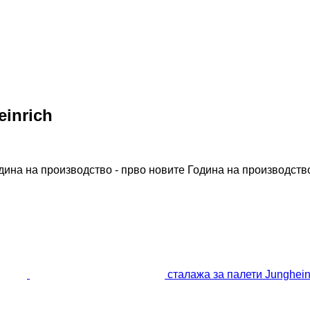
inrich
дина на производство - прво новите
Година на производство
сталажа за палети Junghei