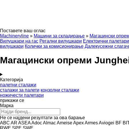
Поставете ваш оглас
Machineryline
»
Машини за складирање
»
Магацински опре
Вилушкари на гас
Регални вилушкари
Електрични палетари
вилушкари
Колички за комисионирање
Далекусежни слагач
Магацински опреми Junghei
Категорија
палетни сталажи
сталажи за палети
конзолни сталажи
ножичести палетари
прикажи се
Марка
Не се најдени резултати за ова барање
ABC
AR
ASEA
Adoc
Almac
Ameise
Apex
Armes
Aviogei
BF
BI
RWE
SPE
SWE