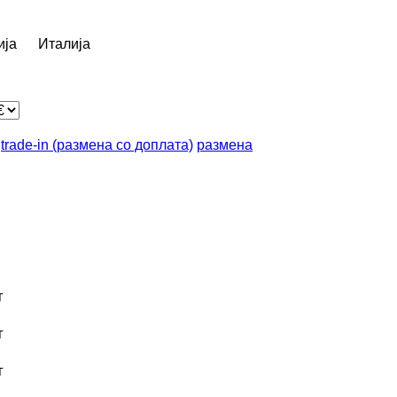
ија
Италија
trade-in (размена со доплата)
размена
г
г
г