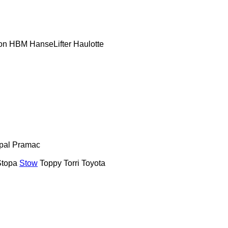
on
HBM
HanseLifter
Haulotte
pal
Pramac
Stopa
Stow
Toppy
Torri
Toyota