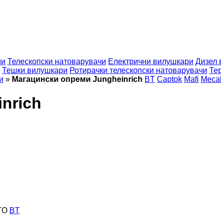
ми
Телескопски натоварувачи
Електрични вилушкари
Дизел 
Тешки вилушкари
Ротирачки телескопски натоварувачи
Те
и
»
Магацински опреми Jungheinrich
BT
Captok
Mafi
Meca
nrich
TO
BT