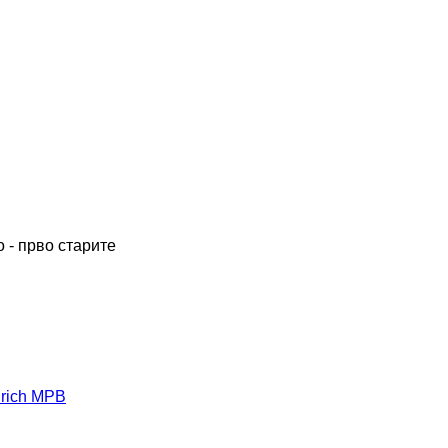
 - прво старите
nrich MPB