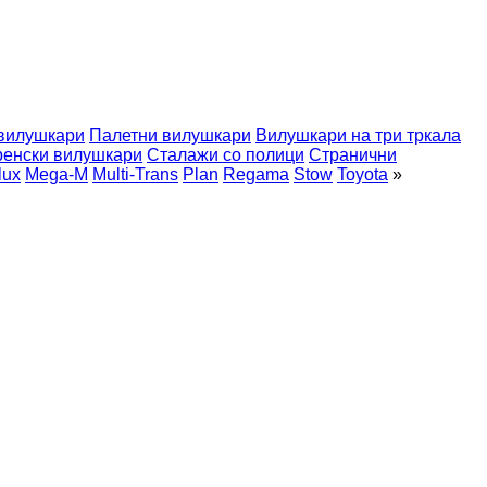
вилушкари
Палетни вилушкари
Вилушкари на три тркала
ренски вилушкари
Сталажи со полици
Странични
lux
Mega-M
Multi-Trans
Plan
Regama
Stow
Toyota
»