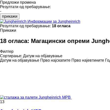
Предложи промена
Резултати од пребарување:
-
прикажи
Информации за Jungheinrich
Резултати од пребарување:
18 огласа
Прикажи
18 огласа:
Магацински опреми Junghe
Филтер
Сортирање
:
Датум на објавување
Датум на објавување
Прво најскапите
Прво најевтините
Го
13