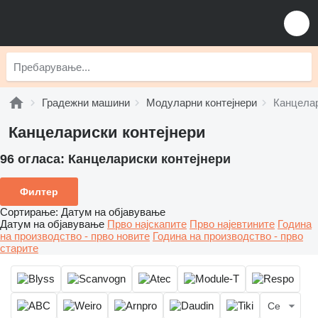
Градежни машини
Модуларни контејнери
Канцелар
Канцелариски контејнери
96 огласа:
Канцелариски контејнери
Филтер
Сортирање
:
Датум на објавување
Датум на објавување
Прво најскапите
Прво најевтините
Година
на производство - прво новите
Година на производство - прво
старите
Се