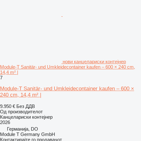
нови канцелариски контејнер
Module-T Sanitär- und Umkleidecontainer kaufen – 600 × 240 cm,
14,4 m² |
7
Module-T Sanitär- und Umkleidecontainer kaufen – 600 ×
240 cm, 14,4 m² |
9.950 €
Без ДДВ
Од производителот
Канцелариски контејнер
2026
Германија, DO
Module T Germany GmbH
Контактирајте го продавачот