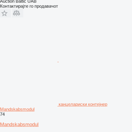
Auction Baltic UAB
Контактирајте го продавачот
канцелариски контејнер
Mandskabsmodul
74
Mandskabsmodul