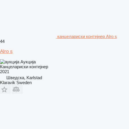
канцелариски контејнер Alro s
44
Alro s
Аукција
Канцелариски контејнер
2021
Шведска, Karlstad
Klaravik Sweden