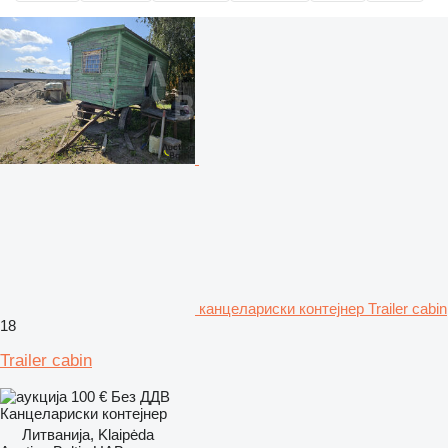
канцелариски контејнер Trailer cabin
18
Trailer cabin
100 €
Без ДДВ
Канцелариски контејнер
Литванија, Klaipėda