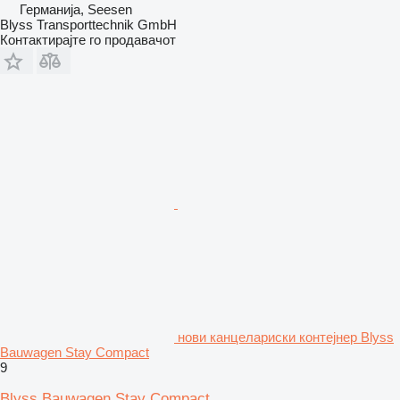
Германија, Seesen
Blyss Transporttechnik GmbH
Контактирајте го продавачот
нови канцелариски контејнер Blyss
Bauwagen Stay Compact
9
Blyss Bauwagen Stay Compact