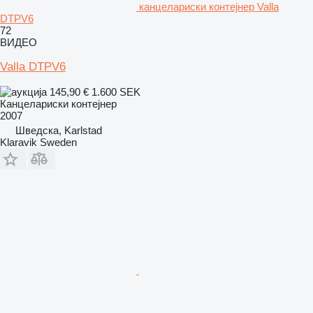
канцелариски контејнер Valla
DTPV6
72
ВИДЕО
Valla DTPV6
145,90 €
1.600 SEK
Канцелариски контејнер
2007
Шведска, Karlstad
Klaravik Sweden