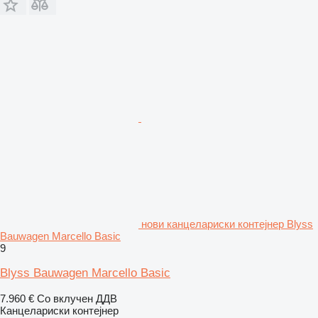
нови канцелариски контејнер Blyss
Bauwagen Marcello Basic
9
Blyss Bauwagen Marcello Basic
7.960 €
Со вклучен ДДВ
Канцелариски контејнер