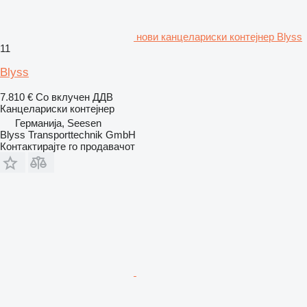
нови канцелариски контејнер Blyss
11
Blyss
7.810 €
Со вклучен ДДВ
Канцелариски контејнер
Германија, Seesen
Blyss Transporttechnik GmbH
Контактирајте го продавачот