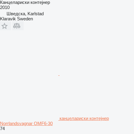
Канцелариски контејнер
2010
Шведска, Karlstad
Klaravik Sweden
канцелариски контејнер
Norrlandsvagnar OMF6-30
74