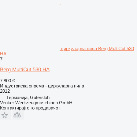
циркуларна пила Berg MultiCut 530
HA
7
Berg MultiCut 530 HA
7.800 €
Индустриска опрема - циркуларна пила
2012
Германија, Gütersloh
Venker Werkzeugmaschinen GmbH
Контактирајте го продавачот