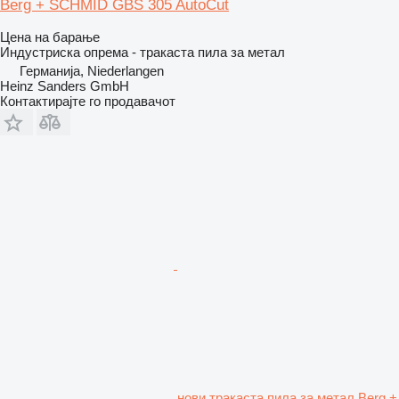
Berg + SCHMID GBS 305 AutoCut
Цена на барање
Индустриска опрема - тракаста пила за метал
Германија, Niederlangen
Heinz Sanders GmbH
Контактирајте го продавачот
нови тракаста пила за метал Berg +