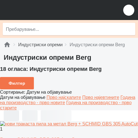
Индустриски опреми
Индустриски опреми Berg
Индустриски опреми Berg
18 огласа:
Индустриски опреми Berg
Филтер
Сортирање
:
Датум на објавување
Датум на објавување
Прво најскапите
Прво најевтините
Година
на производство - прво новите
Година на производство - прво
старите
1