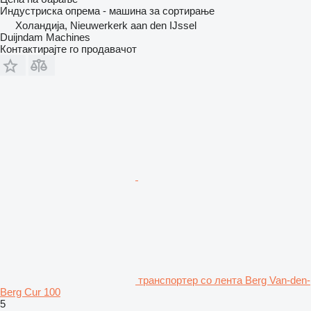
Индустриска опрема - машина за сортирање
Холандија, Nieuwerkerk aan den IJssel
Duijndam Machines
Контактирајте го продавачот
транспортер со лента Berg Van-den-
Berg Cur 100
5