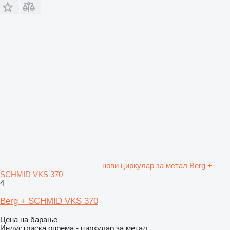
нови циркулар за метал Berg +
SCHMID VKS 370
4
Berg + SCHMID VKS 370
Цена на барање
Индустриска опрема - циркулар за метал