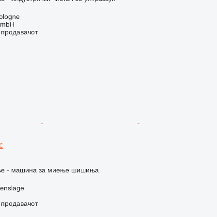
ologne
GmbH
о продавачот
c
е - машина за миење шишиња
enslage
о продавачот