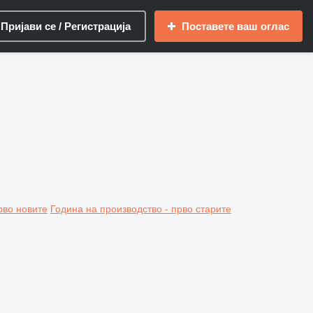
Пријави се / Регистрација
Поставете ваш оглас
рво новите
Година на производство - прво старите