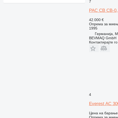
7
PAC CB CB-0,
42.000 €
Опрема за миењ
1995
Германија, M
BEVMAQ GmbH
Контактирајте г
4
Everest AC 30
Цена на барање
Опрема за миење