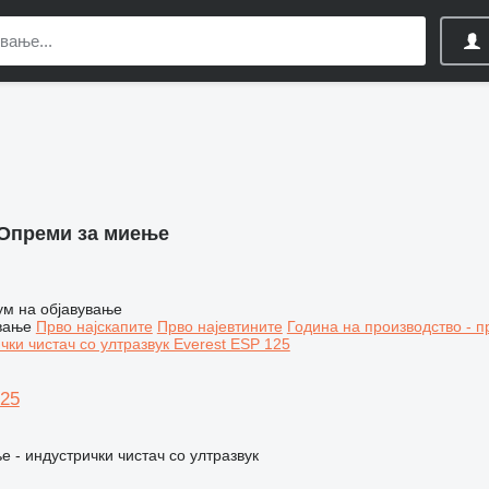
Опреми за миење
ум на објавување
вање
Прво најскапите
Прво најевтините
Година на производство - п
125
 - индустрички чистач со ултразвук