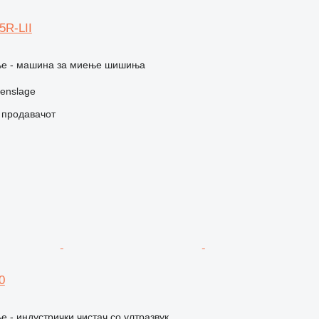
5R-LII
е - машина за миење шишиња
enslage
о продавачот
0
 - индустрички чистач со ултразвук