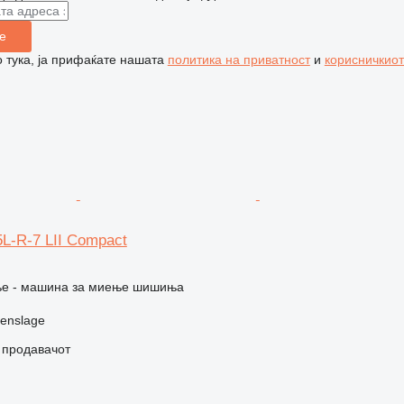
е
 тука, ја прифаќате нашата
политика на приватност
и
корисничкиот
L-R-7 LII Compact
е - машина за миење шишиња
enslage
о продавачот