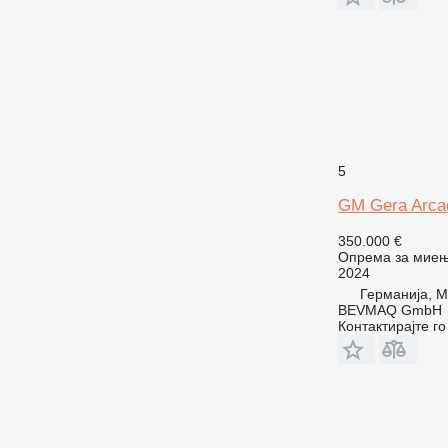
5
GM Gera Arca
350.000 €
Опрема за миењ
2024
Германија, M
BEVMAQ GmbH
Контактирајте г