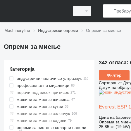
Machineryline
Индустриски опреми
Опреми за миење
Опреми за миење
342 огласа:
Категорија
Филтер
индустрички чистачи со ултразвук
Сортирање
:
Дат
професионални мијалници
Датум на објаву
перачи под висок притисок
1
машини за миење шишиња
Everest ESP 
машини за миење кутии
машини за миење зеленчук
Цена на барање
машини за миење садови
Опрема за миење
25.85 кс (19 kW)
опреми за чистење соларни панели