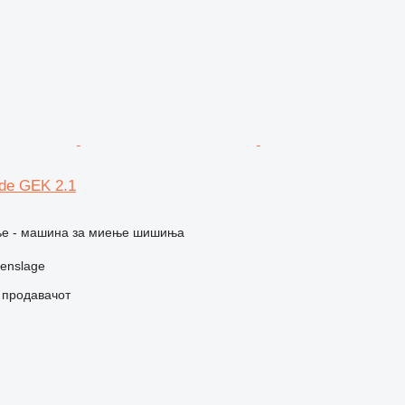
de GEK 2.1
е - машина за миење шишиња
enslage
о продавачот