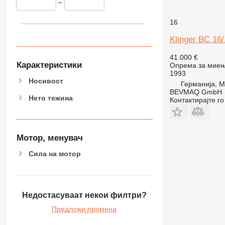
–
16
Klinger BC 16/
41.000 €
Карактеристики
Опрема за миењ
1993
Носивост
Германија, M
BEVMAQ GmbH
Нето тежина
Контактирајте г
Мотор, менувач
Сила на мотор
Недостасуваат некои филтри?
Предложи промена