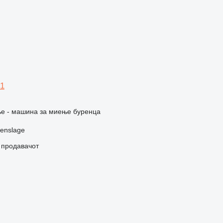
21
е - машина за миење буренца
enslage
о продавачот