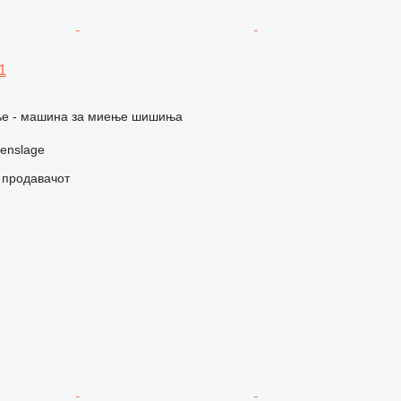
1
е - машина за миење шишиња
enslage
о продавачот