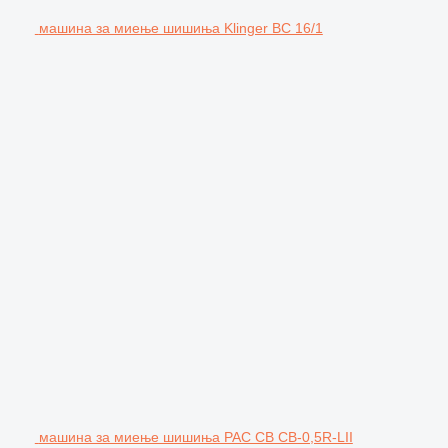
машина за миење шишиња Klinger BC 16/1
машина за миење шишиња PAC CB CB-0,5R-LII