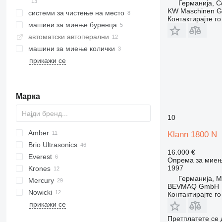
Германија, C
KW Maschinen 
системи за чистење на место
Контактирајте г
машини за миење буренца
автоматски автоперални
машини за миење колички
прикажи се
Марка
10
Amber
Klann 1800 N
Brio Ultrasonics
16.000 €
Everest
Опрема за миењ
1997
Krones
Германија, M
Mercury
BEVMAQ GmbH
Nowicki
Контактирајте г
прикажи се
Претплатете се 