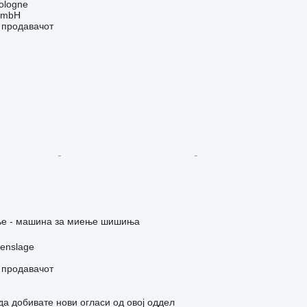
ologne
GmbH
о продавачот
е - машина за миење шишиња
enslage
о продавачот
да добивате нови огласи од овој оддел