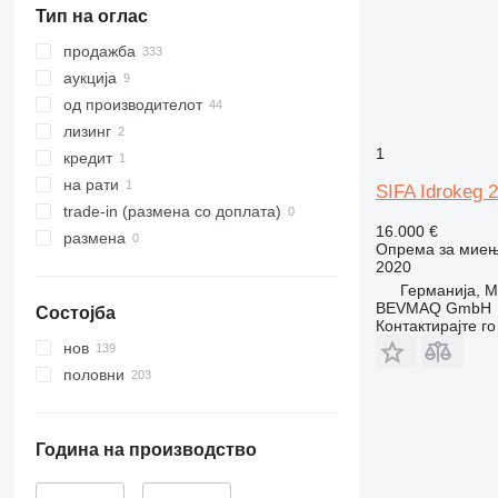
Тип на оглас
продажба
аукција
од производителот
лизинг
1
кредит
на рати
SIFA Idrokeg 
trade-in (размена со доплата)
16.000 €
размена
Опрема за миењ
2020
Германија, M
BEVMAQ GmbH
Состојба
Контактирајте г
нов
половни
Година на производство