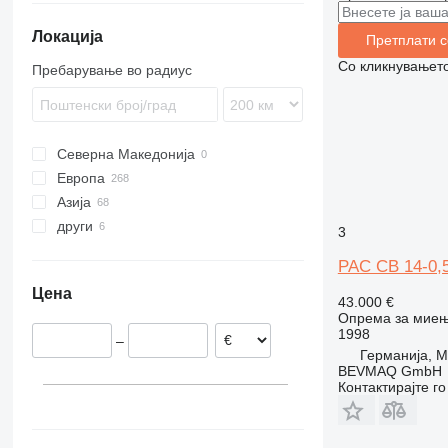
Локација
Претплати с
Со кликнувањето
Пребарување во радиус
Северна Македонија
Европа
Азија
Германија
други
Шпанија
Турција
3
Полска
Узбекистан
Украина
PAC CB 14-0,5
Холандија
Чиле
Цена
Швајцарија
Бразил
43.000 €
Опрема за миењ
Обединето Кралство
1998
–
Словачка
Германија, M
Франција
BEVMAQ GmbH
Контактирајте г
прикажи се