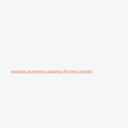
машина за миење шишиња Krones Lavatec