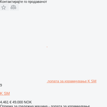
Контактирајте го продавачот
лопата за израмнување K SM
9
K SM
4.461 €
49.000 NOK
Опрема за градежна машина - лопата за израмнување