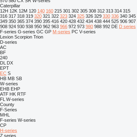
570
580
CX
SR
W-series
Caterpillar
12H
12K
12M
120
140
160
215
301
302
305
308
312
313
314
315
316
317
318
319
320
321
322
323
324
325
326
329
330
336
340
345
349
350
365
374
390
395
416
420
428
432
434
438
444
525
906
907
908
924
930
938
950
962
963
966
972
973
980
988
992
DE
D series
F-series
G-series
GC
GP
M-series
PC
V-series
Lexion
Scorpion
Trion
D-series
AC
BF
240
DL
DX
EPT
EC
S
HB
MB
SB
W-series
EHB
EHP
ATF
HK
RTF
FL
W-series
County
F-Series
MHL
F-series
W-series
CP
H-series
Z series