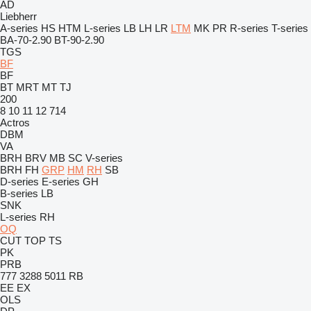
AD
Liebherr
A-series
HS
HTM
L-series
LB
LH
LR
LTM
MK
PR
R-series
T-series
BA-70-2.90
BT-90-2.90
TGS
BF
BF
BT
MRT
MT
TJ
200
8
10
11
12
714
Actros
DBM
VA
BRH
BRV
MB
SC
V-series
BRH
FH
GRP
HM
RH
SB
D-series
E-series
GH
B-series
LB
SNK
L-series
RH
OQ
CUT
TOP
TS
PK
PRB
777
3288
5011
RB
EE
EX
OLS