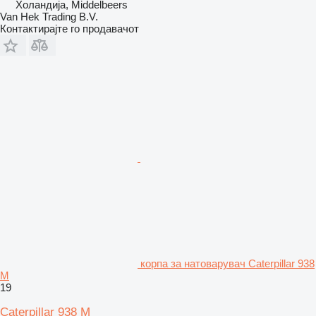
Холандија, Middelbeers
Van Hek Trading B.V.
Контактирајте го продавачот
корпа за натоварувач Caterpillar 938
M
19
Caterpillar 938 M