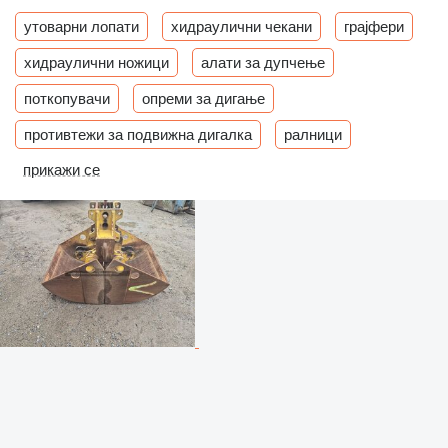
утоварни лопати
хидраулични чекани
грајфери
хидраулични ножици
алати за дупчење
поткопувачи
опреми за дигање
противтежи за подвижна дигалка
ралници
прикажи се