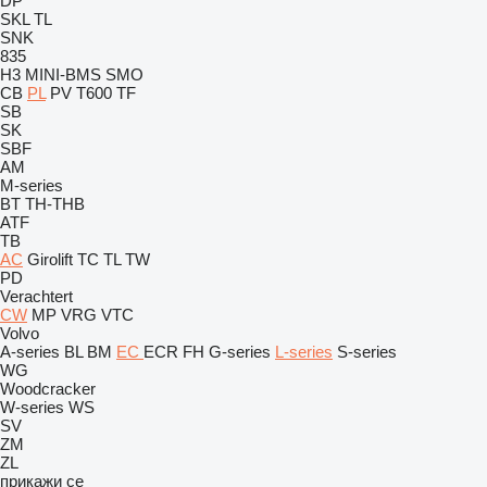
DP
SKL
TL
SNK
835
H3
MINI-BMS
SMO
CB
PL
PV
T600
TF
SB
SK
SBF
AM
M-series
BT
TH-THB
ATF
TB
AC
Girolift
TC
TL
TW
PD
Verachtert
CW
MP
VRG
VTC
Volvo
A-series
BL
BM
EC
ECR
FH
G-series
L-series
S-series
WG
Woodcracker
W-series
WS
SV
ZM
ZL
прикажи се