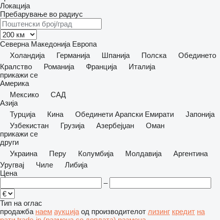
Локација
Пребарување во радиус
Северна Македонија
Европа
Холандија
Германија
Шпанија
Полска
Обединето
Кралство
Романија
Франција
Италија
прикажи се
Америка
Мексико
САД
Азија
Турција
Кина
Обединети Арапски Емирати
Јапонија
Узбекистан
Грузија
Азербејџан
Оман
прикажи се
други
Украина
Перу
Колумбија
Молдавија
Аргентина
Уругвај
Чиле
Либија
Цена
–
Тип на оглас
продажба
наем
аукција
од производителот
лизинг
кредит
на
рати
trade-in (размена со доплата)
размена