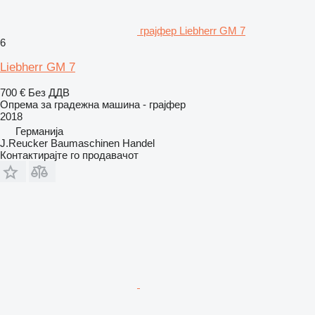
грајфер Liebherr GM 7
6
Liebherr GM 7
700 €
Без ДДВ
Опрема за градежна машина - грајфер
2018
Германија
J.Reucker Baumaschinen Handel
Контактирајте го продавачот