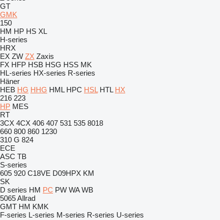
GT
GMK
150
HM
HP
HS
XL
H-series
HRX
EX
ZW
ZX
Zaxis
FX
HFP
HSB
HSG
HSS
MK
HL-series
HX-series
R-series
Häner
HEB
HG
HHG
HML
HPC
HSL
HTL
HX
216
223
HP
MES
RT
3CX
4CX
406
407
531
535
8018
660
800
860
1230
310 G
824
ECE
ASC
TB
S-series
605
920
C18VE
D09HPX
KM
SK
D series
HM
PC
PW
WA
WB
5065
Allrad
GMT
HM
KMK
F-series
L-series
M-series
R-series
U-series