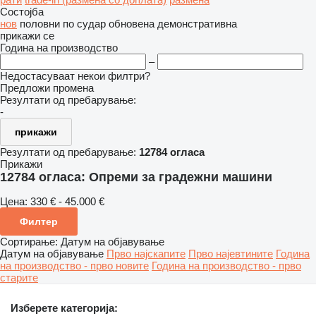
Состојба
нов
половни
по судар
обновена
демонстративна
прикажи се
Година на производство
–
Недостасуваат некои филтри?
Предложи промена
Резултати од пребарување:
-
прикажи
Резултати од пребарување:
12784 огласа
Прикажи
12784 огласа:
Опреми за градежни машини
Цена:
330 € - 45.000 €
Филтер
Сортирање
:
Датум на објавување
Датум на објавување
Прво најскапите
Прво најевтините
Година
на производство - прво новите
Година на производство - прво
старите
Изберете категорија: