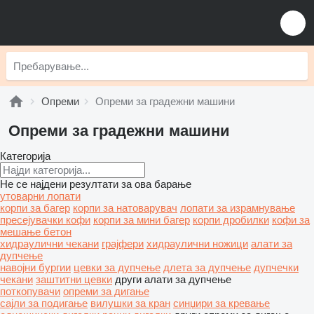
Опреми
Опреми за градежни машини
Опреми за градежни машини
Категорија
Не се најдени резултати за ова барање
утоварни лопати
корпи за багер
корпи за натоварувач
лопати за израмнување
пресејувачки кофи
корпи за мини багер
корпи дробилки
кофи за
мешање бетон
хидраулични чекани
грајфери
хидраулични ножици
алати за
дупчење
навојни бургии
цевки за дупчење
длета за дупчење
дупчечки
чекани
заштитни цевки
други алати за дупчење
поткопувачи
опреми за дигање
сајли за подигање
вилушки за кран
синџири за кревање