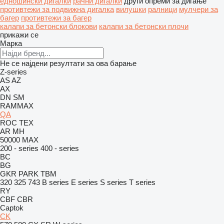
едношински дигалки
рачни дигалки
други опреми за дигање
противтежи за подвижна дигалка
вилушки
ралници
мулчери за
багер
противтежи за багер
калапи за бетонски блокови
калапи за бетонски плочи
прикажи се
Марка
Не се најдени резултати за ова барање
Z-series
AS
AZ
AX
DN
SM
RAMMAX
QA
ROC
TEX
AR
MH
50000 MAX
200 - series
400 - series
BC
BG
GKR
PARK
TBM
320
325
743
B series
E series
S series
T series
RY
CBF
CBR
Captok
CK