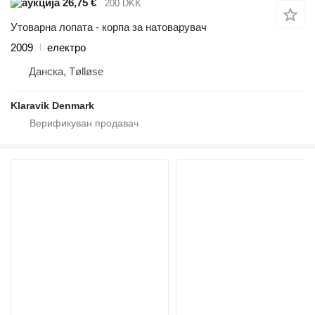
26,75 €
200 DKK
Утоварна лопата - корпа за натоварувач
2009
електро
Данска, Tølløse
Klaravik Denmark