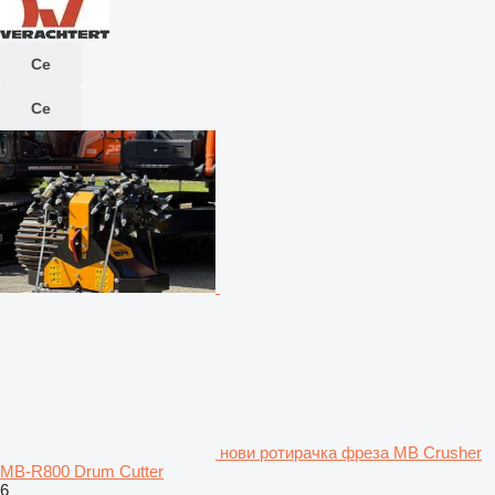
Се
Се
нови ротирачка фреза MB Crusher
MB-R800 Drum Cutter
6