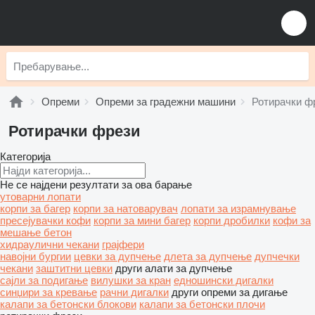
Опреми
Опреми за градежни машини
Ротирачки ф
Ротирачки фрези
Категорија
Не се најдени резултати за ова барање
утоварни лопати
корпи за багер
корпи за натоварувач
лопати за израмнување
пресејувачки кофи
корпи за мини багер
корпи дробилки
кофи за
мешање бетон
хидраулични чекани
грајфери
навојни бургии
цевки за дупчење
длета за дупчење
дупчечки
чекани
заштитни цевки
други алати за дупчење
сајли за подигање
вилушки за кран
едношински дигалки
синџири за кревање
рачни дигалки
други опреми за дигање
калапи за бетонски блокови
калапи за бетонски плочи