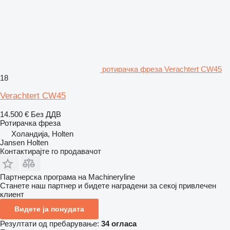
ротирачка фреза Verachtert CW45
18
Verachtert CW45
14.500 €
Без ДДВ
Ротирачка фреза
Холандија, Holten
Jansen Holten
Контактирајте го продавачот
Партнерска програма на Machineryline
Станете наш партнер и бидете наградени за секој привлечен
клиент
Видете ја понудата
Резултати од пребарување:
34 огласа