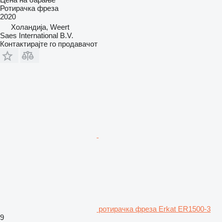
Ротирачка фреза
2020
Холандија, Weert
Saes International B.V.
Контактирајте го продавачот
ротирачка фреза Erkat ER1500-3
9