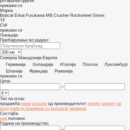
ротирачки фрези
прикажи се
Марка
Bobcat
Erkat
Furukawa
MB Crusher
Rockwheel
Simex
TF
CW
прикажи се
Локација
Пребарување во радиус
Северна Македонија
Европа
Германија
Холандија
Италија
Полска
Луксембург
Шпанија
Франција
Романија
прикажи се
Цена
–
Тип на оглас
продажба
наем
аукција
од производителот
лизинг
кредит
на
рати
trade-in (размена со доплата)
размена
Состојба
нов
половни
Година на производство
–