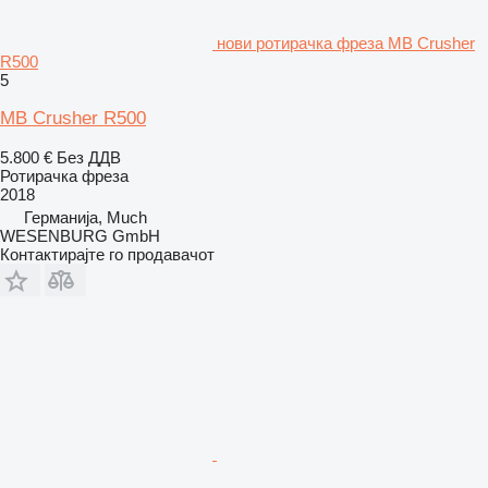
нови ротирачка фреза MB Crusher
R500
5
MB Crusher R500
5.800 €
Без ДДВ
Ротирачка фреза
2018
Германија, Much
WESENBURG GmbH
Контактирајте го продавачот