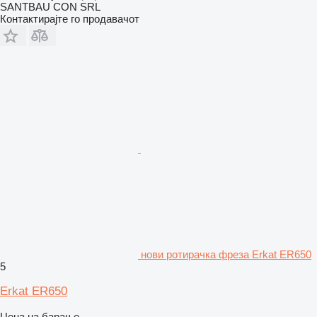
SANTBAU CON SRL
Контактирајте го продавачот
нови ротирачка фреза Erkat ER650
5
Erkat ER650
Цена на барање