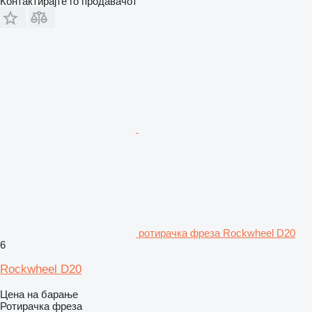
Контактирајте го продавачот
ротирачка фреза Rockwheel D20
6
Rockwheel D20
Цена на барање
Ротирачка фреза