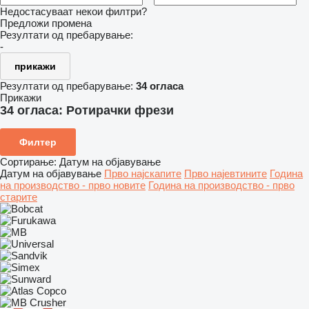
Недостасуваат некои филтри?
Предложи промена
Резултати од пребарување:
-
прикажи
Резултати од пребарување:
34 огласа
Прикажи
34 огласа:
Ротирачки фрези
Филтер
Сортирање
:
Датум на објавување
Датум на објавување
Прво најскапите
Прво најевтините
Година
на производство - прво новите
Година на производство - прво
старите