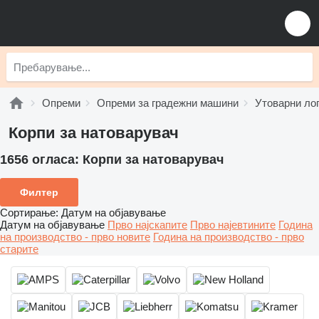
Опреми
Опреми за градежни машини
Утоварни ло
Корпи за натоварувач
1656 огласа:
Корпи за натоварувач
Филтер
Сортирање
:
Датум на објавување
Датум на објавување
Прво најскапите
Прво најевтините
Година
на производство - прво новите
Година на производство - прво
старите