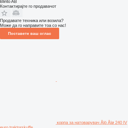
Blinto AB
Контактирајте го продавачот
Продавате техника или возила?
Може да го направите тоа со нас!
Поставете ваш оглас
корпа за натоварувач Ålö Ålø 240 IV
euro traktorskuffe