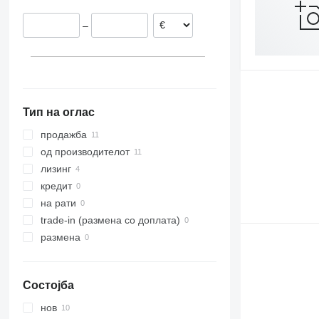
Обединето Кралство
–
Словачка
Ирска
Тип на оглас
продажба
од производителот
лизинг
кредит
на рати
trade-in (размена со доплата)
размена
Состојба
нов