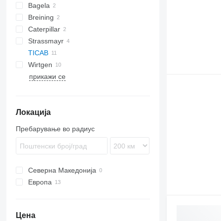
Bagela
MPH
Breining
BA
Caterpillar
Strassmayr
RM
TICAB
Wirtgen
прикажи се
KMA
WR
WS
Локација
Пребарување во радиус
Северна Македонија
Европа
Полска
Германија
Цена
Франција