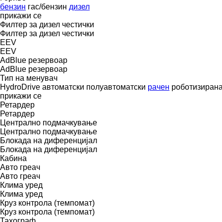
бензин
гас/бензин
дизел
прикажи се
Филтер за дизел честички
Филтер за дизел честички
EEV
EEV
AdBlue резервоар
AdBlue резервоар
Тип на менувач
HydroDrive
автоматски
полуавтоматски
рачен
роботизиран
прикажи се
Ретардер
Ретардер
Централно подмачкување
Централно подмачкување
Блокада на диференцијал
Блокада на диференцијал
Кабина
Авто греач
Авто греач
Клима уред
Клима уред
Круз контрола (темпомат)
Круз контрола (темпомат)
Тахограф