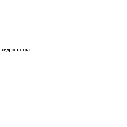
а
хидростатска