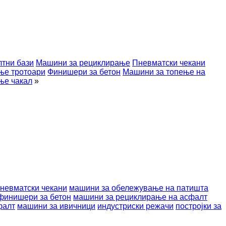
тни бази
Машини за рециклирање
Пневматски чекани
ње тротоари
Финишери за бетон
Машини за топење на
ње чакал
»
невматски чекани
машини за обележување на патишта
финишери за бетон
машини за рециклирање на асфалт
фалт
машини за ивичници
индустриски режачи
постројки за