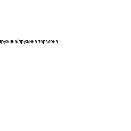
пружина/пружина
торзиона