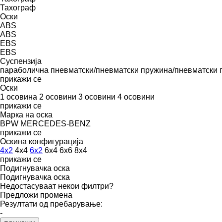
Тахограф
Оски
ABS
ABS
EBS
EBS
Суспензија
параболична
пневматски/пневматски
пружина/пневматски
прикажи се
Оски
1 осовина
2 осовини
3 осовини
4 осовини
прикажи се
Марка на оска
BPW
MERCEDES-BENZ
прикажи се
Оскина конфигурација
4x2
4x4
6x2
6x4
6x6
8x4
прикажи се
Подигнувачка оска
Подигнувачка оска
Недостасуваат некои филтри?
Предложи промена
Резултати од пребарување:
-