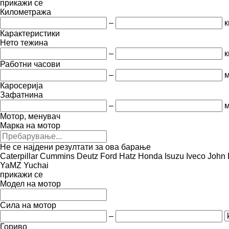
прикажи се
Километража
–
к
Карактеристики
Нето тежина
–
к
Работни часови
–
м
Каросерија
Зафатнина
–
м
Мотор, менувач
Марка на мотор
Не се најдени резултати за ова барање
Caterpillar
Cummins
Deutz
Ford
Hatz
Honda
Isuzu
Iveco
John 
YaMZ
Yuchai
прикажи се
Модел на мотор
Сила на мотор
–
Гориво