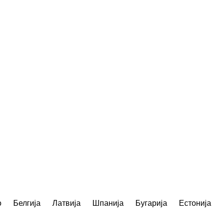
о
Белгија
Латвија
Шпанија
Бугарија
Естонија