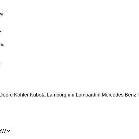
м
г
/ч
³
Deere
Kohler
Kubota
Lamborghini
Lombardini
Mercedes Benz