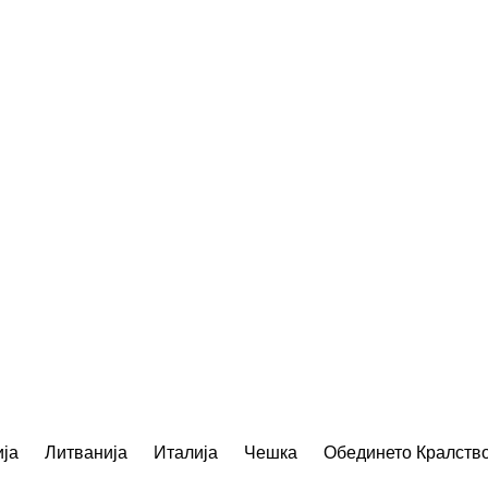
ја
Литванија
Италија
Чешка
Обединето Кралств