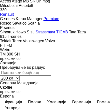
Actros
Atego
MB
SK
Unimog
Mitsubishi
Peterbilt
330
Renault
G-series
Kerax
Manager
Premium
Rosco
Savalco
Scania
P-series
Sinotruk Howo
Sisu
Strassmayr
TICAB
Tata
Tatra
815
T-series
Tekfalt
Terex
Volkswagen
Volvo
FH
FM
Weiro
TM 800 SH
прикажи се
Локација
Пребарување во радиус
Северна Македонија
Скопје
прикажи се
Европа
Франција
Полска
Холандија
Германија
Романи
Унгарија