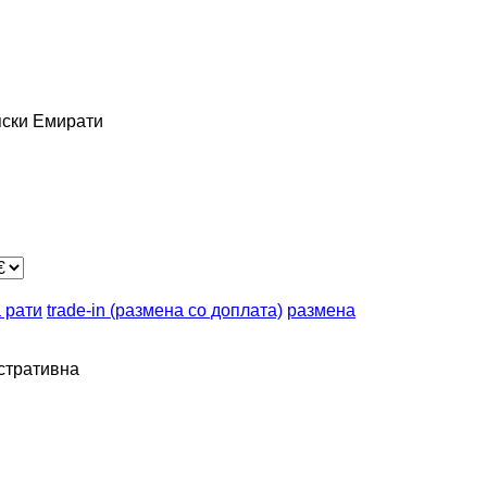
ски Емирати
 рати
trade-in (размена со доплата)
размена
стративна