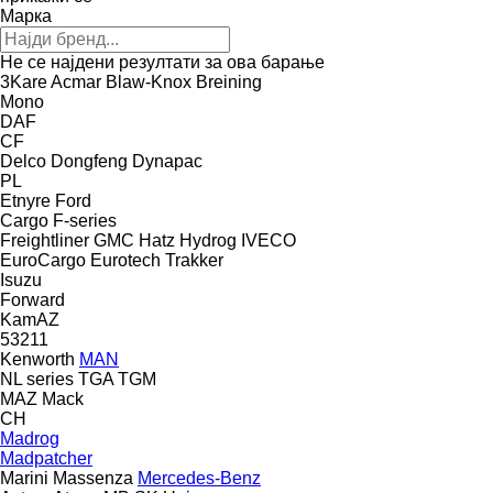
Марка
Не се најдени резултати за ова барање
3Kare
Acmar
Blaw-Knox
Breining
Mono
DAF
CF
Delco
Dongfeng
Dynapac
PL
Etnyre
Ford
Cargo
F-series
Freightliner
GMC
Hatz
Hydrog
IVECO
EuroCargo
Eurotech
Trakker
Isuzu
Forward
KamAZ
53211
Kenworth
MAN
NL series
TGA
TGM
MAZ
Mack
CH
Madrog
Madpatcher
Marini
Massenza
Mercedes-Benz