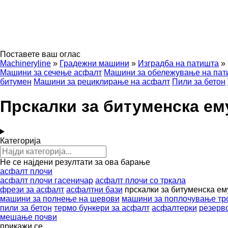
Поставете ваш оглас
Machineryline
»
Градежни машини
»
Изградба на патишта
»
Машини за сечење асфалт
Машини за обележување на пат
битумен
Машини за рециклирање на асфалт
Пили за бетон
Прскалки за битуменска ем
Категорија
Не се најдени резултати за ова барање
асфалт плочи
асфалт плочи гасеничар
асфалт плочи со тркала
фрези за асфалт
асфалтни бази
прскалки за битуменска ем
машини за полнење на шевови
машини за поплочување тр
пили за бетон
термо бункери за асфалт
асфалтерки
резерв
мешање почви
прикажи се