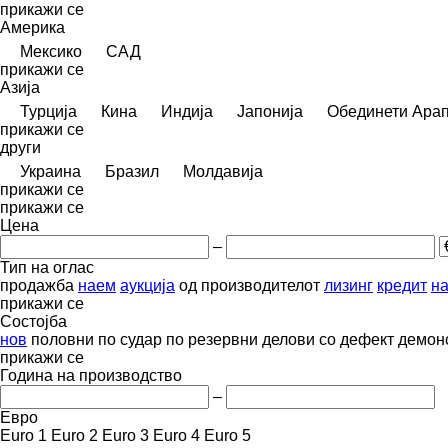
прикажи се
Америка
Мексико
САД
прикажи се
Азија
Турција
Кина
Индија
Јапонија
Обединети Арап
прикажи се
други
Украина
Бразил
Молдавија
прикажи се
прикажи се
Цена
–
Тип на оглас
продажба
наем
аукција
од производителот
лизинг
кредит
на
прикажи се
Состојба
нов
половни
по судар
по резервни делови
со дефект
демон
прикажи се
Година на производство
–
Евро
Euro 1
Euro 2
Euro 3
Euro 4
Euro 5