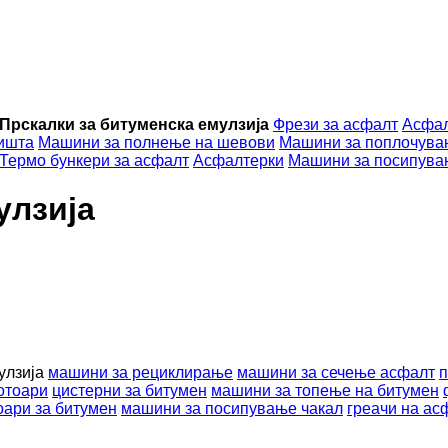
Прскалки за битуменска емулзија
Фрези за асфалт
Асфал
ишта
Машини за полнење на шевови
Машини за поплочува
Термо бункери за асфалт
Асфалтерки
Машини за посипува
улзија
улзија
машини за рециклирање
машини за сечење асфалт
п
отоари
цистерни за битумен
машини за топење на битумен
оари за битумен
машини за посипување чакал
греачи на ас