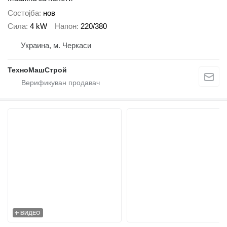
Состојба
нов
Сила
4 kW
Напон
220/380
Украина, м. Черкаси
ТехноМашСтрой
ВИДЕО