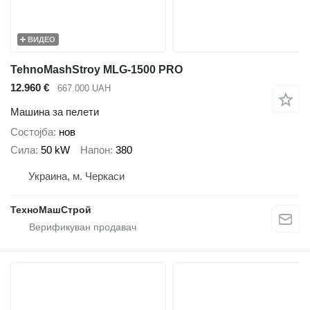
ВИДЕО
TehnoMashStroy MLG-1500 PRO
12.960 €
667.000 UAH
Машина за пелети
Состојба
нов
Сила
50 kW
Напон
380
Украина, м. Черкаси
ТехноМашСтрой