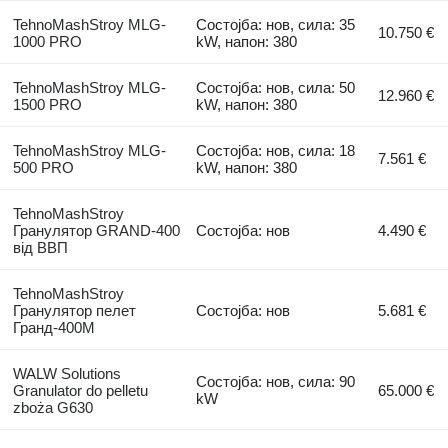
TehnoMashStroy MLG-
Состојба: нов, сила: 35
10.750 €
1000 PRO
kW, напон: 380
TehnoMashStroy MLG-
Состојба: нов, сила: 50
12.960 €
1500 PRO
kW, напон: 380
TehnoMashStroy MLG-
Состојба: нов, сила: 18
7.561 €
500 PRO
kW, напон: 380
TehnoMashStroy
Гранулятор GRAND-400
Состојба: нов
4.490 €
від ВВП
TehnoMashStroy
Гранулятор пелет
Состојба: нов
5.681 €
Гранд-400М
WALW Solutions
Состојба: нов, сила: 90
Granulator do pelletu
65.000 €
kW
zboża G630