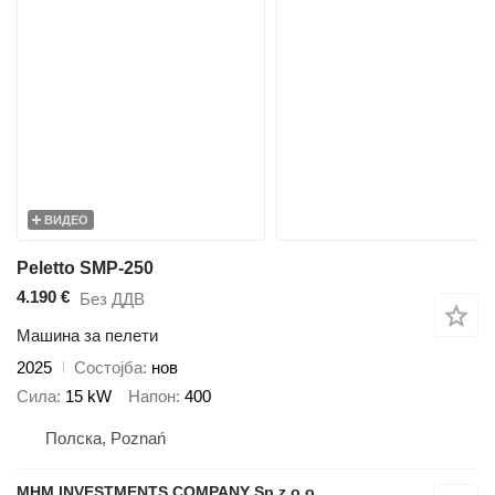
ВИДЕО
Peletto SMP-250
4.190 €
Без ДДВ
Машина за пелети
2025
Состојба
нов
Сила
15 kW
Напон
400
Полска, Poznań
MHM INVESTMENTS COMPANY Sp.z o.o.