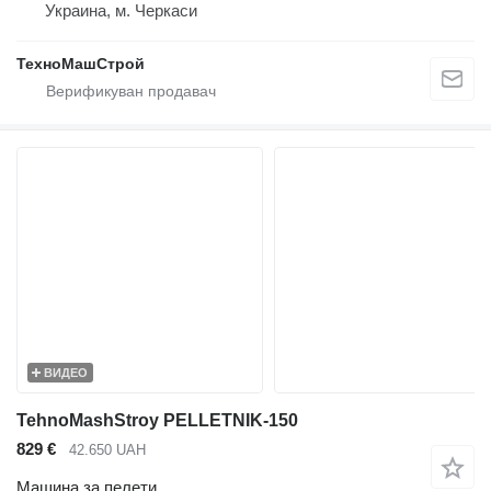
Украина, м. Черкаси
ТехноМашСтрой
ВИДЕО
TehnoMashStroy PELLETNIK-150
829 €
42.650 UAH
Машина за пелети