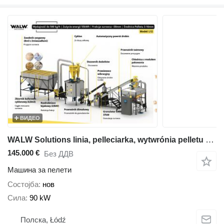
ВИДЕО
WALW Solutions linia, pelleciarka, wytwrónia pelletu z: trocina, wełna owcza, ł
145.000 €
Без ДДВ
Машина за пелети
Состојба
нов
Сила
90 kW
Полска, Łódź