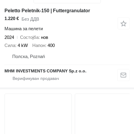
Peletto Peletnik-150 | Futtergranulator
1.220 €
Без ДДВ
Машина за пелети
2024
Состојба
нов
Сила
4 kW
Напон
400
Полска, Poznań
MHM INVESTMENTS COMPANY Sp.z o.o.