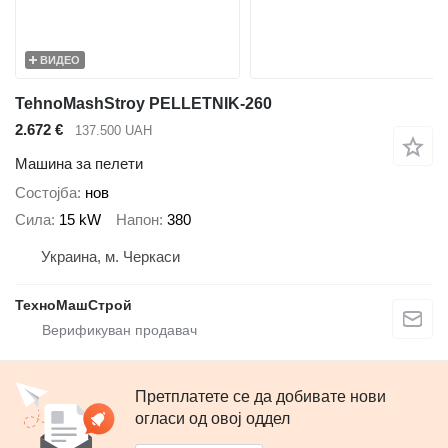
ВИДЕО
TehnoMashStroy PELLETNIK-260
2.672 €
137.500 UAH
Машина за пелети
Состојба
нов
Сила
15 kW
Напон
380
Украина, м. Черкаси
ТехноМашСтрой
Претплатете се да добивате нови
огласи од овој оддел