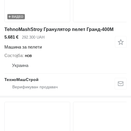
ВИДЕО
TehnoMashStroy Гранулятор пелет Гранд-400М
5.681 €
292.300 UAH
Машина за пелети
Состојба
нов
Украина
ТехноМашСтрой