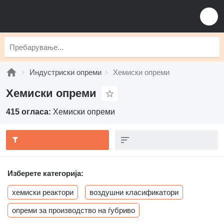
Индустриски опреми
Хемиски опреми
Хемиски опреми
415 огласа:
Хемиски опреми
Изберете категорија:
хемиски реактори
воздушни класификатори
опреми за производство на ѓубриво