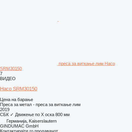
преса за виткање лим Haco
SRM30150
7
ВИДЕО
Haco SRM30150
Цена на барање
Преса за метал - преса за виткање лим
2019
СБК
✓
Движење по Х оска
800 мм
Германија, Kaiserslautern
GINDUMAC GmbH
Контактирајте го продавачот