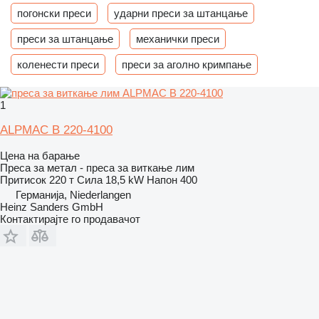
погонски преси
ударни преси за штанцање
преси за штанцање
механички преси
коленести преси
преси за аголно кримпање
1
ALPMAC B 220-4100
Цена на барање
Преса за метал - преса за виткање лим
Притисок
220 т
Сила
18,5 kW
Напон
400
Германија, Niederlangen
Heinz Sanders GmbH
Контактирајте го продавачот