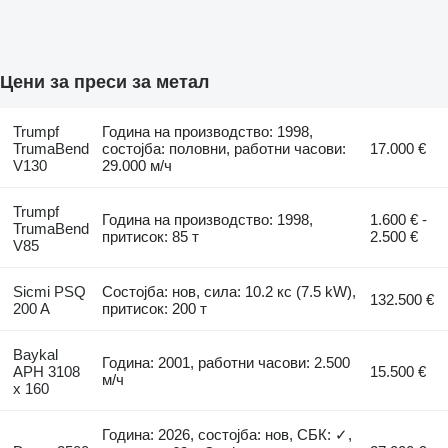
Цени за преси за метал
Trumpf
Година на производство: 1998,
TrumaBend
состојба: половни, работни часови:
17.000 €
V130
29.000 м/ч
Trumpf
Година на производство: 1998,
1.600 € -
TrumaBend
притисок: 85 т
2.500 €
V85
Sicmi PSQ
Состојба: нов, сила: 10.2 кс (7.5 kW),
132.500 €
200 A
притисок: 200 т
Baykal
Година: 2001, работни часови: 2.500
APH 3108
15.500 €
м/ч
x 160
Година: 2026, состојба: нов, СБК: ✓,