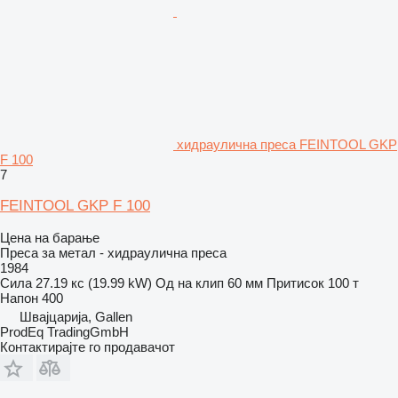
хидраулична преса FEINTOOL GKP
F 100
7
FEINTOOL GKP F 100
Цена на барање
Преса за метал - хидраулична преса
1984
Сила
27.19 кс (19.99 kW)
Од на клип
60 мм
Притисок
100 т
Напон
400
Швајцарија, Gallen
ProdEq TradingGmbH
Контактирајте го продавачот