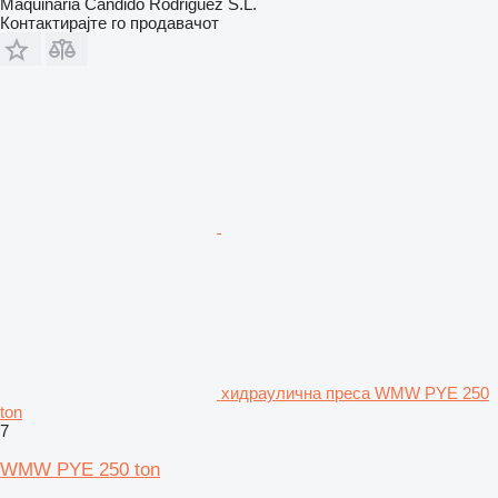
Maquinaria Cándido Rodriguez S.L.
Контактирајте го продавачот
хидраулична преса WMW PYE 250
ton
7
WMW PYE 250 ton