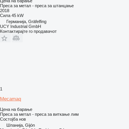
Цена на барање
Преса за метал - преса за штанцање
2018
Сила
45 kW
Германија, Gräfelfing
UCY Industrial GmbH
Контактирајте го продавачот
1
Mecamaq
Цена на барање
Преса за метал - преса за виткање лим
Состојба
нов
Шпанија, Gijón