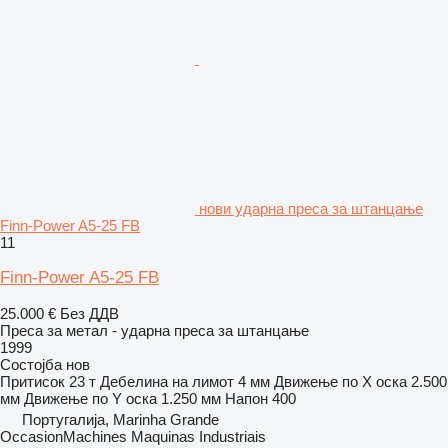
нови ударна преса за штанцање
Finn-Power A5-25 FB
11
Finn-Power A5-25 FB
25.000 €
Без ДДВ
Преса за метал - ударна преса за штанцање
1999
Состојба
нов
Притисок
23 т
Дебелина на лимот
4 мм
Движење по Х оска
2.500
мм
Движење по Y оска
1.250 мм
Напон
400
Португалија, Marinha Grande
OccasionMachines Maquinas Industriais