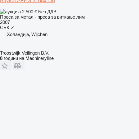
Baykal APHS 3108x150
2.500 €
Без ДДВ
Преса за метал - преса за виткање лим
2007
СБК
✓
Холандија, Wijchen
Troostwijk Veilingen B.V.
8
години на Machineryline