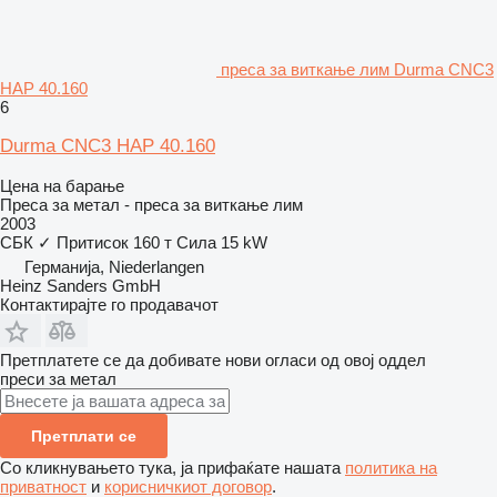
преса за виткање лим Durma CNC3
HAP 40.160
6
Durma CNC3 HAP 40.160
Цена на барање
Преса за метал - преса за виткање лим
2003
СБК
✓
Притисок
160 т
Сила
15 kW
Германија, Niederlangen
Heinz Sanders GmbH
Контактирајте го продавачот
Претплатете се да добивате нови огласи од овој оддел
преси за метал
Претплати се
Со кликнувањето тука, ја прифаќате нашата
политика на
приватност
и
корисничкиот договор
.