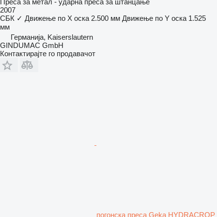
Преса за метал - ударна преса за штанцање
2007
СБК
✓
Движење по Х оска
2.500 мм
Движење по Y оска
1.525
мм
Германија, Kaiserslautern
GINDUMAC GmbH
Контактирајте го продавачот
погонска преса Geka HYDRACROP