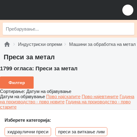
Индустриски опреми
Машини за обработка на метал
Преси за метал
1799 огласа:
Преси за метал
Филтер
Сортирање
:
Датум на објавување
Датум на објавување
Прво најскапите
Прво најевтините
Година
на производство - прво новите
Година на производство - прво
старите
Изберете категорија:
хидраулични преси
преси за виткање лим