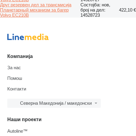
Друг резервен дел за трансмисија
Состојба: нов,
Планетарный механизм за багер
број на дел:
422,10 €
Volvo EC210B
14528723
Компанија
За нас
Помош
Контакти
Северна Македонија / македонски
Наши проекти
Autoline™