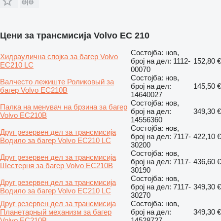
Цени за трансмисија Volvo EC 210
Состојба: нов,
Хидраулична спојка за багер Volvo
број на дел: 1112-
152,80 €
EC210 LC
00070
Состојба: нов,
Валчесто лежиште Роликовый за
број на дел:
145,50 €
багер Volvo EC210B
14640027
Состојба: нов,
Палка на менувач на брзина за багер
број на дел:
349,30 €
Volvo EC210B
14556360
Состојба: нов,
Друг резервен дел за трансмисија
број на дел: 7117-
422,10 €
Водило за багер Volvo EC210 LC
30200
Состојба: нов,
Друг резервен дел за трансмисија
број на дел: 7117-
436,60 €
Шестерня за багер Volvo EC210B
30190
Состојба: нов,
Друг резервен дел за трансмисија
број на дел: 7117-
349,30 €
Водило за багер Volvo EC210 LC
30270
Друг резервен дел за трансмисија
Состојба: нов,
Планетарный механизм за багер
број на дел:
349,30 €
Volvo EC210B
14528727