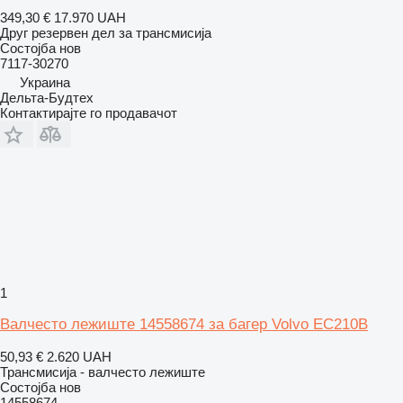
349,30 €
17.970 UAH
Друг резервен дел за трансмисија
Состојба
нов
7117-30270
Украина
Дельта-Будтех
Контактирајте го продавачот
1
Валчесто лежиште 14558674 за багер Volvo EC210B
50,93 €
2.620 UAH
Трансмисија - валчесто лежиште
Состојба
нов
14558674