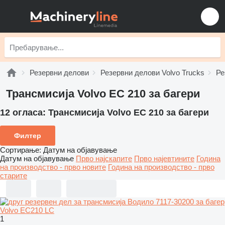
Резервни делови
Резервни делови Volvo Trucks
Ре
Трансмисија Volvo EC 210 за багери
12 огласа:
Трансмисија Volvo EC 210 за багери
Филтер
Сортирање
:
Датум на објавување
Датум на објавување
Прво најскапите
Прво најевтините
Година
на производство - прво новите
Година на производство - прво
старите
1