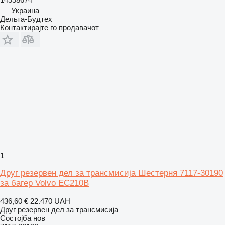
Украина
Дельта-Будтех
Контактирајте го продавачот
1
Друг резервен дел за трансмисија Шестерня 7117-30190
за багер Volvo EC210B
436,60 €
22.470 UAH
Друг резервен дел за трансмисија
Состојба
нов