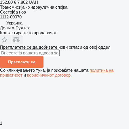
152,80 €
7.862 UAH
Трансмисија - хидраулична спојка
Состојба
нов
1112-00070
Украина
Дельта-Будтех
Контактирајте го продавачот
Претплатете се да добивате нови огласи од овој оддел
Претплати се
Со кликнувањето тука, ја прифаќате нашата
политика на
приватност
и
корисничкиот договор
.
1