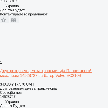
7117-30190
Украина
Дельта-Будтех
Контактирајте го продавачот
1
Друг резервен дел за трансмисија Планетарный
механизм 14528727 за багер Volvo EC210B
349,30 €
17.970 UAH
Друг резервен дел за трансмисија
Состојба
нов
14528727
Украина
Дельта-Будтех