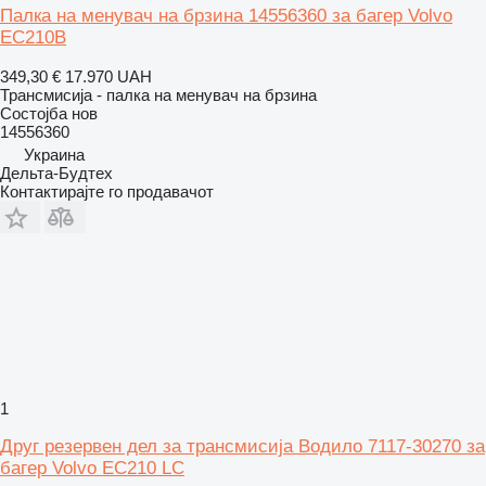
Палка на менувач на брзина 14556360 за багер Volvo
EC210B
349,30 €
17.970 UAH
Трансмисија - палка на менувач на брзина
Состојба
нов
14556360
Украина
Дельта-Будтех
Контактирајте го продавачот
1
Друг резервен дел за трансмисија Водило 7117-30270 за
багер Volvo EC210 LC