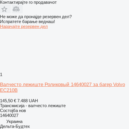
Контактирајте го продавачот
Не може да пронајде резервен дел?
Испратете барање веднаш!
Нарачајте резервен дел
1
Валчесто лежиште Роликовый 14640027 за багер Volvo
EC210B
145,50 €
7.488 UAH
Трансмисија - валчесто лежиште
Состојба
нов
14640027
Украина
Дельта-Будтех